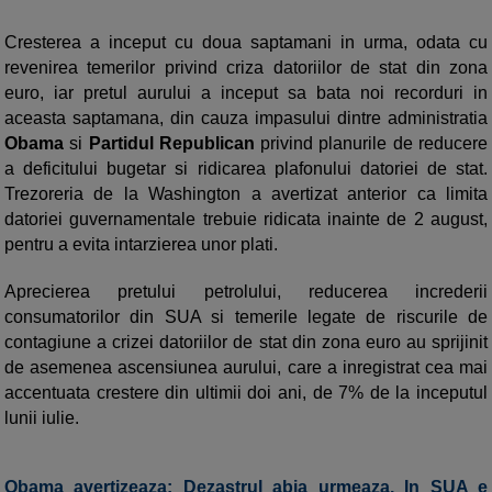
Cresterea a inceput cu doua saptamani in urma, odata cu
revenirea temerilor privind criza datoriilor de stat din zona
euro, iar pretul aurului a inceput sa bata noi recorduri in
aceasta saptamana, din cauza impasului dintre administratia
Obama
si
Partidul Republican
privind planurile de reducere
a deficitului bugetar si ridicarea plafonului datoriei de stat.
Trezoreria de la Washington a avertizat anterior ca limita
datoriei guvernamentale trebuie ridicata inainte de 2 august,
pentru a evita intarzierea unor plati.
Aprecierea pretului petrolului, reducerea increderii
consumatorilor din SUA si temerile legate de riscurile de
contagiune a crizei datoriilor de stat din zona euro au sprijinit
de asemenea ascensiunea aurului, care a inregistrat cea mai
accentuata crestere din ultimii doi ani, de 7% de la inceputul
lunii iulie.
Obama avertizeaza: Dezastrul abia urmeaza. In SUA e