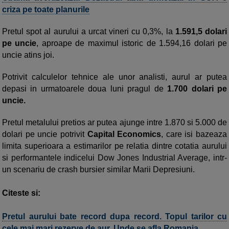
criza pe toate planurile
Pretul spot al aurului a urcat vineri cu 0,3%, la
1.591,5 dolari
pe uncie
, aproape de maximul istoric de 1.594,16 dolari pe
uncie atins joi.
Potrivit calculelor tehnice ale unor analisti, aurul ar putea
depasi in urmatoarele doua luni pragul de
1.700 dolari pe
uncie.
Pretul metalului pretios ar putea ajunge intre 1.870 si 5.000 de
dolari pe uncie potrivit
Capital Economics
, care isi bazeaza
limita superioara a estimarilor pe relatia dintre cotatia aurului
si performantele indicelui Dow Jones Industrial Average, intr-
un scenariu de crash bursier similar Marii Depresiuni.
Citeste si:
Pretul aurului bate record dupa record. Topul tarilor cu
cele mai mari rezerve de aur. Unde se afla Romania