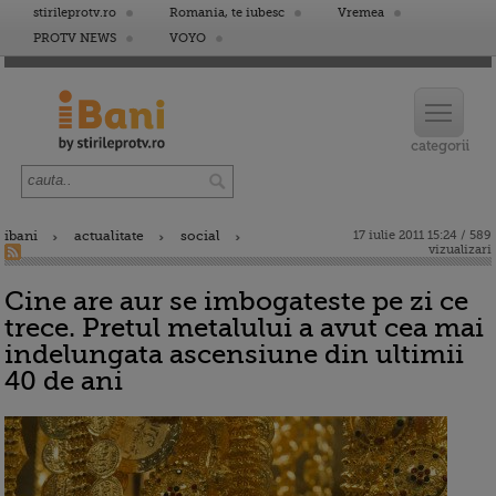
stirileprotv.ro
Romania, te iubesc
Vremea
PROTV NEWS
VOYO
ibani
actualitate
social
17 iulie 2011 15:24 / 589
vizualizari
Cine are aur se imbogateste pe zi ce
trece. Pretul metalului a avut cea mai
indelungata ascensiune din ultimii
40 de ani