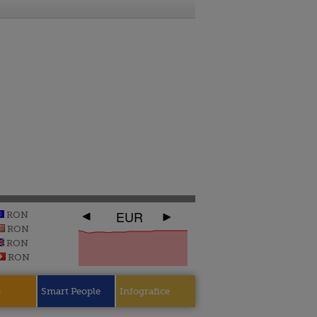
EUR
RON
RON
RON
RON
e
Smart People
Infografice