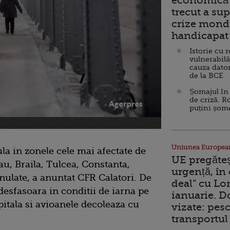
economică 
trecut a sup
crize mondi
handicapat 
Istorie cu 
vulnerabilă
cauza dator
de la BCE
Șomajul în 
de criză. R
puțini șom
Uniunea Europea
ula in zonele cele mai afectate de
UE pregăte
au, Braila, Tulcea, Constanta,
urgență, în
anulate, a anuntat CFR Calatori. De
deal” cu Lo
desfasoara in conditii de iarna pe
ianuarie. 
itala si avioanele decoleaza cu
vizate: pesc
transportul 