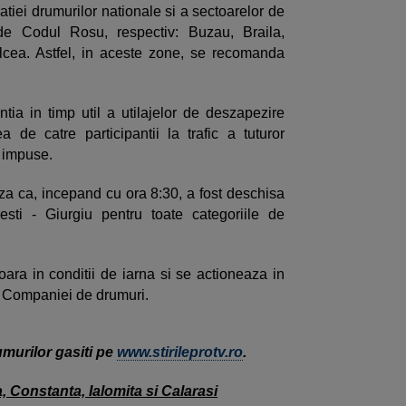
atiei drumurilor nationale si a sectoarelor de
 de Codul Rosu, respectiv: Buzau, Braila,
ulcea. Astfel, in aceste zone, se recomanda
tia in timp util a utilajelor de deszapezire
 de catre participantii la trafic a tuturor
or impuse.
a ca, incepand cu ora 8:30, a fost deschisa
esti - Giurgiu pentru toate categoriile de
oara in conditii de iarna si se actioneaza in
vit Companiei de drumuri.
umurilor gasiti pe
www.stirileprotv.ro
.
 Constanta, Ialomita si Calarasi