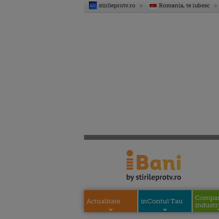
stirileprotv.ro
Romania, te iubesc
Compani
Actualitate
inContul Tau
industri