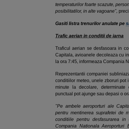
temperaturilor foarte scazute, persona
posibilitatilor, in alte vagoane",
preci
Gasiti listra trenurilor anulate pe
s
Trafic aerian in conditii de iarna
Traficul aerian se desfasoara in co
Capitala, avioanele decoleaza cu in
la ora 7:45, informeaza Compania Na
Reprezentantii companiei subliniaz
conditiilor meteo, unele zboruri pot i
minute la decolare, determinate d
punctual pot ajunge sau depasi o or
"Pe ambele aeroporturi ale Capital
pentru mentinerea suprafetei de mi
conditiile pentru desfasurarea in 
Compania Nationala Aeroporturi B