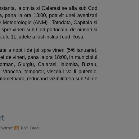
stanta, Ialomita si Calarasi se afla sub Cod
a, pana la ora 13:00, potrivit unei avertizari
e Meteorologie (ANM). Totodata, Capitala si
i spre vineri sub Cod portocaliu de ninsori si
 cele 11 judete a fost instituit cod Rosu.
rte a noptii de joi spre vineri (5/6 ianuarie),
lei de vineri, pana la ora 18:00, in municipiul
eorman, Giurgiu, Calarasi, Ialomita, Buzau,
i Vrancea, temporar, viscolul va fi puternic,
kilometri/ora, reducand vizibilitatea sub 50 de
t
Twitter
RSS Feed