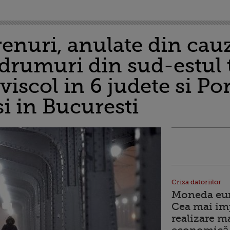
renuri, anulate din cau
drumuri din sud-estul ta
iscol in 6 judete si Por
si in Bucuresti
Criza datoriilor
Moneda euro
Cea mai im
realizare m