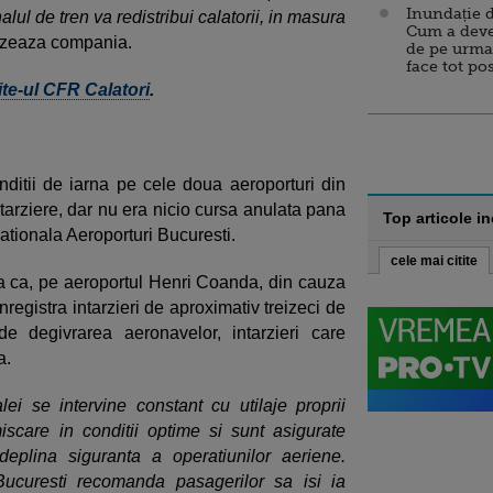
Inundație d
lul de tren va redistribui calatorii, in masura
Cum a deve
zeaza compania.
de pe urma
face tot po
ite-ul CFR Calatori
.
nditii de iarna pe cele doua aeroporturi din
tarziere, dar nu era nicio cursa anulata pana
Top articole i
tionala Aeroporturi Bucuresti.
cele mai citite
a ca, pe aeroportul Henri Coanda, din cauza
nregistra intarzieri de aproximativ treizeci de
e degivrarea aeronavelor, intarzieri care
a.
ei se intervine constant cu utilaje proprii
scare in conditii optime si sunt asigurate
deplina siguranta a operatiunilor aeriene.
ucuresti recomanda pasagerilor sa isi ia