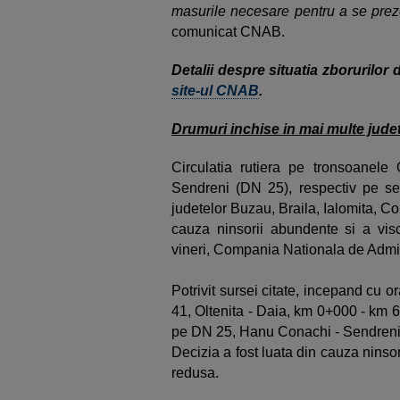
masurile necesare pentru a se preze
comunicat CNAB.
Detalii despre situatia zborurilor 
site-ul CNAB
.
Drumuri inchise in mai multe judet
Circulatia rutiera pe tronsoanel
Sendreni (DN 25), respectiv pe se
judetelor Buzau, Braila, Ialomita, Co
cauza ninsorii abundente si a visco
vineri, Compania Nationala de Admini
Potrivit sursei citate, incepand cu or
41, Oltenita - Daia, km 0+000 - km 64
pe DN 25, Hanu Conachi - Sendreni
Decizia a fost luata din cauza ninsori
redusa.