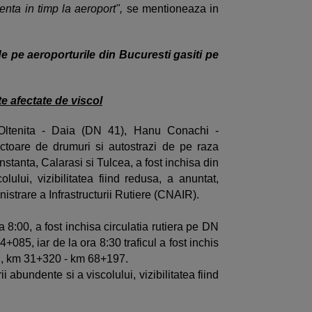
nta in timp la aeroport",
se mentioneaza in
de pe aeroporturile din Bucuresti gasiti pe
e afectate de viscol
e Oltenita - Daia (DN 41), Hanu Conachi -
ctoare de drumuri si autostrazi de pe raza
nstanta, Calarasi si Tulcea, a fost inchisa din
lului, vizibilitatea fiind redusa, a anuntat,
strare a Infrastructurii Rutiere (CNAIR).
a 8:00, a fost inchisa circulatia rutiera pe DN
+085, iar de la ora 8:30 traficul a fost inchis
, km 31+320 - km 68+197.
i abundente si a viscolului, vizibilitatea fiind