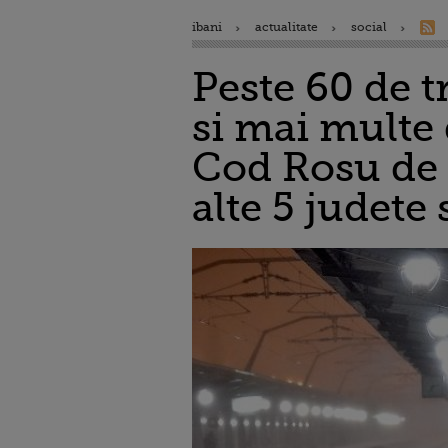
ibani
actualitate
social
Peste 60 de t
si mai multe 
Cod Rosu de v
alte 5 judete 