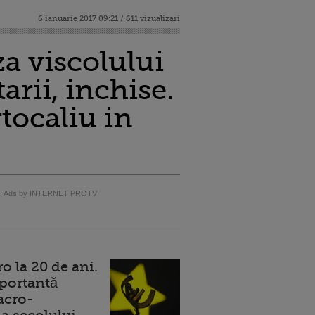
6 ianuarie 2017 09:21 / 611 vizualizari
za viscolului
rii, inchise.
tocaliu in
Ads by INTERNET PROTV
 la 20 de ani.
portantă
acro-