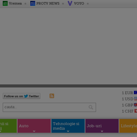
Vremea
PROTV NEWS
VOYO
1 EUR
1 USD
1 GBP
1 CHF
i si
Tehnologie si
Auto
Job-uri
Lifestyl
i
media