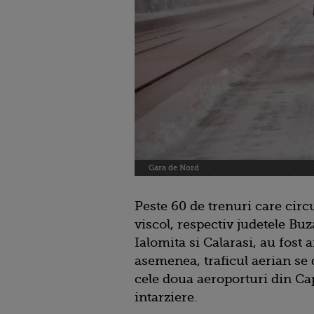
Gara de Nord
Peste 60 de trenuri care circ
viscol, respectiv judetele Buz
Ialomita si Calarasi, au fost 
asemenea, traficul aerian se 
cele doua aeroporturi din Cap
intarziere.