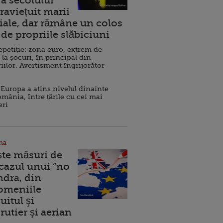
a secolului
raviețuit marii
ale, dar rămâne un colos
de propriile slăbiciuni
repetiție: zona euro, extrem de
 la șocuri, în principal din
iilor. Avertisment îngrijorător
Europa a atins nivelul dinainte
omânia, între țările cu cei mai
eri
na
ște măsuri de
 cazul unui ”no
ndra, din
Domeniile
uitul şi
rutier şi aerian