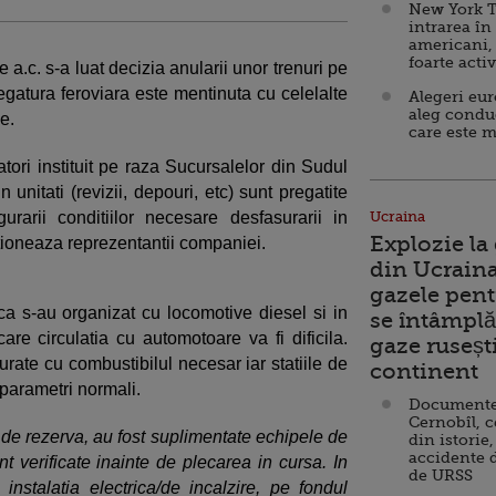
New York T
intrarea în
americani,
foarte acti
 a.c. s-a luat decizia anularii unor trenuri pe
legatura feroviara este mentinuta cu celelalte
Alegeri eu
aleg condu
e.
care este m
i instituit pe raza Sucursalelor din Sudul
n unitati (revizii, depouri, etc) sunt pregatite
urarii conditiilor necesare desfasurarii in
Ucraina
Explozie la
ntioneaza reprezentantii companiei.
din Ucraina
gazele pent
 s-au organizat cu locomotive diesel si in
se întâmplă 
 care circulatia cu automotoare va fi dificila.
gaze ruseșt
rate cu combustibilul necesar iar statiile de
continent
parametri normali.
Documente d
Cernobîl, c
 de rezerva, au fost suplimentate echipele de
din istorie,
accidente 
unt verificate inainte de plecarea in cursa. In
de URSS
a instalatia electrica/de incalzire, pe fondul