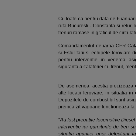
Cu toate ca pentru data de 6 ianuarie
ruta Bucuresti - Constanta si retur, 
trenuri ramase in graficul de circulati
Comandamentul de iarna CFR Calator
si Estul tarii si echipele feroviare di
pentru interventie in vederea asig
siguranta a calatoriei cu trenul, me
De asemenea, acestia precizeaza ca
alte locatii feroviare, in situatia in
Depozitele de combustibil sunt asigu
preincalzit vagoane functioneaza la 
"
Au fost pregatite locomotive Diesel
interventie iar garniturile de tren s
situatia aparitiei unor defectiuni l