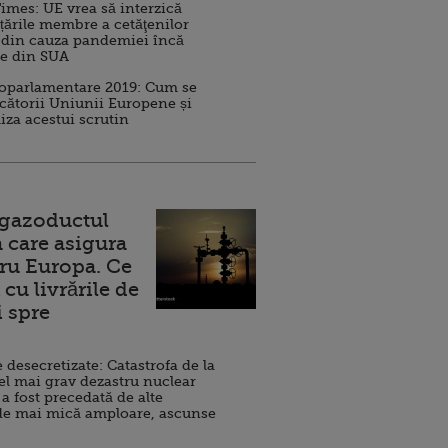
imes: UE vrea să interzică
 țările membre a cetăţenilor
 din cauza pandemiei încă
ve din SUA
roparlamentare 2019: Cum se
cătorii Uniunii Europene și
iza acestui scrutin
 gazoductul
 care asigura
ru Europa. Ce
cu livrările de
i spre
esecretizate: Catastrofa de la
el mai grav dezastru nuclear
 a fost precedată de alte
de mai mică amploare, ascunse