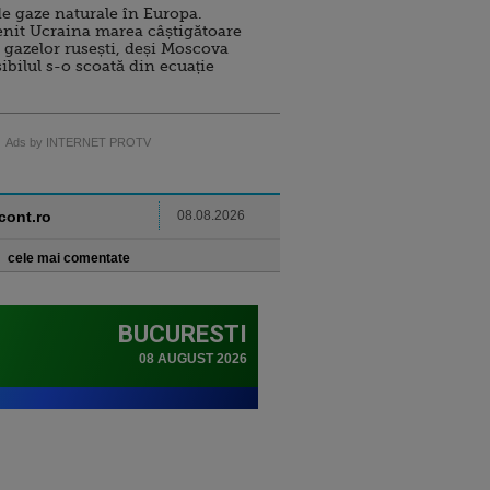
e gaze naturale în Europa.
nit Ucraina marea câștigătoare
 gazelor rusești, deși Moscova
sibilul s-o scoată din ecuație
Ads by INTERNET PROTV
ncont.ro
08.08.2026
cele mai comentate