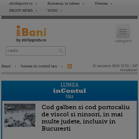
stirileprotv.ro
Romania, te iubesc
Vremea
PROTV NEWS
VOYO
ibani
lumea in contul tau
15 ianuarie 2016 13:32 / 227
vizualizari
Cod galben si cod portocaliu
de viscol si ninsori, in mai
multe judete, inclusiv in
Bucuresti