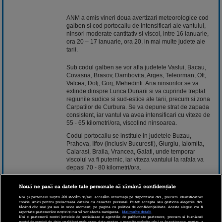
ANM a emis vineri doua avertizari meteorologice cod
galben si cod portocaliu de intensificari ale vantului,
ninsori moderate cantitativ si viscol, intre 16 ianuarie,
ora 20 – 17 ianuarie, ora 20, in mai multe judete ale
tarii.
Sub codul galben se vor afla judetele Vaslui, Bacau,
Covasna, Brasov, Dambovita, Arges, Teleorman, Olt,
Valcea, Dolj, Gorj, Mehedinti. Aria ninsorilor se va
extinde dinspre Lunca Dunarii si va cuprinde treptat
regiunile sudice si sud-estice ale tarii, precum si zona
Carpatilor de Curbura. Se va depune strat de zapada
consistent, iar vantul va avea intensificari cu viteze de
55 - 65 kilometri/ora, viscolind ninsoarea.
Codul portocaliu se instituie in judetele Buzau,
Prahova, Ilfov (inclusiv Bucuresti), Giurgiu, Ialomita,
Calarasi, Braila, Vrancea, Galati, unde temporar
viscolul va fi puternic, iar viteza vantului la rafala va
depasi 70 - 80 kilometri/ora.
Zapada va fi troienita si vizibilitatea se va reduce sub
Nouă ne pasă ca datele tale personale să rămână confidențiale
50 de metri.
Noi și partenerii noștri
201
stocăm și/sau accesăm informații pe dispozitivul dvs., precum identificatorii
In judetele Tulcea si Constanta, viscolul va avea
cookie unici pentru prelucrarea datelor cu caracter personal. Puteți accepta sau gestiona alegerile dvs.
făcând clic mai jos sau în orice moment, pe pagina cu politica de confidențialitate. Aceste alegeri vor fi
intensitatea maxima incepand din primele ore ale zilei
raportate partenerilor noștri și nu vă vor afecta navigarea.
Mai multe detalii
de duminica.
Noi si partenerii nostri (retelele de socializare si agentiile de publicitate partenere, precum si furnizorii
nostri de servicii de date analitice) prelucram date pentru a permite website-ului sa functioneze, pentru a