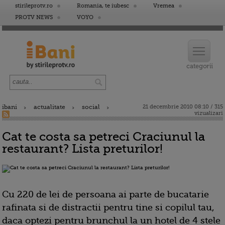
stirileprotv.ro
Romania, te iubesc
Vremea
PROTV NEWS
VOYO
ibani
actualitate
social
21 decembrie 2010 08:10 / 315
vizualizari
Cat te costa sa petreci Craciunul la
restaurant? Lista preturilor!
Cu 220 de lei de persoana ai parte de bucatarie
rafinata si de distractii pentru tine si copilul tau,
daca optezi pentru brunchul la un hotel de 4 stele