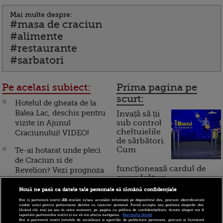
Mai multe despre:
#masa de craciun
#alimente
#restaurante
#sarbatori
Pe acelasi subiect:
Prima pagina pe
scurt:
Hotelul de gheata de la
Balea Lac, deschis pentru
Invață să ții
vizite in Ajunul
sub control
cheltuielile
Craciunului! VIDEO!
de sărbători.
Cum
Te-ai hotarat unde pleci
de Craciun si de
funcționează cardul de
Revelion? Vezi prognoza
cumpărături
meteo de Sarbatori!
VIDEO
Nouă ne pasă ca datele tale personale să rămână confidențiale
Noi și partenerii noștri
201
stocăm și/sau accesăm informații pe dispozitivul dvs., precum identificatorii
Incont , site-ul Știrile Pro
cookie unici pentru prelucrarea datelor cu caracter personal. Puteți accepta sau gestiona alegerile dvs.
Vrei sa faci cadouri
făcând clic mai jos sau în orice moment, pe pagina cu politica de confidențialitate. Aceste alegeri vor fi
TV de informații
raportate partenerilor noștri și nu vă vor afecta navigarea.
Mai multe detalii
originale de Craciun?
Noi si partenerii nostri (retelele de socializare si agentiile de publicitate partenere, precum si furnizorii