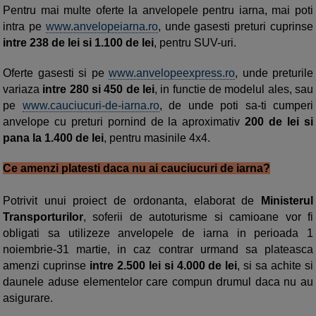
Pentru mai multe oferte la anvelopele pentru iarna, mai poti
intra pe
www.anvelopeiarna.ro
, unde gasesti preturi cuprinse
intre 238 de lei si 1.100 de lei
, pentru SUV-uri.
Oferte gasesti si pe
www.anvelopeexpress.ro
, unde preturile
variaza
intre 280 si 450 de lei
, in functie de modelul ales, sau
pe
www.cauciucuri-de-iarna.ro
, de unde poti sa-ti cumperi
anvelope cu preturi pornind de la aproximativ
200 de lei si
pana la 1.400 de lei
, pentru masinile 4x4.
Ce amenzi platesti daca nu ai cauciucuri de iarna?
Potrivit unui proiect de ordonanta, elaborat de
Ministerul
Transporturilor
, soferii de autoturisme si camioane vor fi
obligati sa utilizeze anvelopele de iarna in perioada 1
noiembrie-31 martie, in caz contrar urmand sa plateasca
amenzi cuprinse
intre 2.500 lei si 4.000 de lei
, si sa achite si
daunele aduse elementelor care compun drumul daca nu au
asigurare.