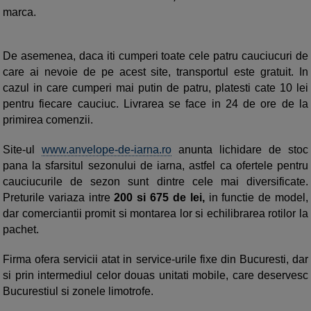
marca.
De asemenea, daca iti cumperi toate cele patru cauciucuri de
care ai nevoie de pe acest site, transportul este gratuit. In
cazul in care cumperi mai putin de patru, platesti cate 10 lei
pentru fiecare cauciuc. Livrarea se face in 24 de ore de la
primirea comenzii.
Site-ul
www.anvelope-de-iarna.ro
anunta lichidare de stoc
pana la sfarsitul sezonului de iarna, astfel ca ofertele pentru
cauciucurile de sezon sunt dintre cele mai diversificate.
Preturile variaza intre
200 si 675 de lei,
in functie de model,
dar comerciantii promit si montarea lor si echilibrarea rotilor la
pachet.
Firma ofera servicii atat in service-urile fixe din Bucuresti, dar
si prin intermediul celor douas unitati mobile, care deservesc
Bucurestiul si zonele limotrofe.