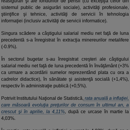
reasigurări şi ale fondurilor de pensii (cu excepţia celor din
sistemul public de asigurări sociale), activităţi profesionale,
ştiinţifice şi tehnice, activităţi de servicii în tehnologia
informaţiei (inclusiv activităţi de servicii informatice).
Singura scădere a câştigului salarial mediu net faţă de luna
precedentă s-a înregistrat în extracţia minereurilor metalifere
(-0.9%).
În sectorul bugetar s-au înregistrat creşteri ale câştigului
salarial mediu net faţă de luna precedentă în învăţământ (+3%
ca urmare a acordării sumelor reprezentând plata cu ora a
cadrelor didactice), în sănătate şi asistenţă socială (+1,4%),
respectiv în administraţie publică (+0,5%).
Potrivit Institutului Naţional de Statistică,
rata anuală a inflaţiei,
care măsoară evoluţia preţurilor de consum în ultimul an, a
crescut şi în aprilie, la 4,11%
, după ce urcase în martie la
4,03%.