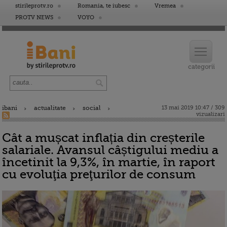
stirileprotv.ro
Romania, te iubesc
Vremea
PROTV NEWS
VOYO
ibani
actualitate
social
13 mai 2019 10:47 / 309
vizualizari
Cât a mușcat inflația din creșterile
salariale. Avansul câștigului mediu a
încetinit la 9,3%, în martie, în raport
cu evoluţia preţurilor de consum