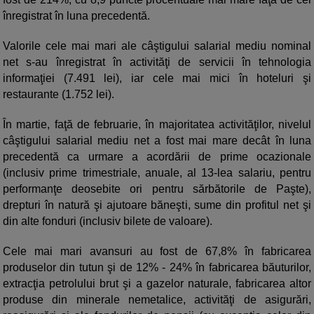
înregistrat în luna precedentă.
Valorile cele mai mari ale câştigului salarial mediu nominal
net s-au înregistrat în activităţi de servicii în tehnologia
informaţiei (7.491 lei), iar cele mai mici în hoteluri şi
restaurante (1.752 lei).
În martie, faţă de februarie, în majoritatea activităţilor, nivelul
câştigului salarial mediu net a fost mai mare decât în luna
precedentă ca urmare a acordării de prime ocazionale
(inclusiv prime trimestriale, anuale, al 13-lea salariu, pentru
performanţe deosebite ori pentru sărbătorile de Paşte),
drepturi în natură şi ajutoare băneşti, sume din profitul net şi
din alte fonduri (inclusiv bilete de valoare).
Cele mai mari avansuri au fost de 67,8% în fabricarea
produselor din tutun şi de 12% - 24% în fabricarea băuturilor,
extracţia petrolului brut şi a gazelor naturale, fabricarea altor
produse din minerale nemetalice, activităţi de asigurări,