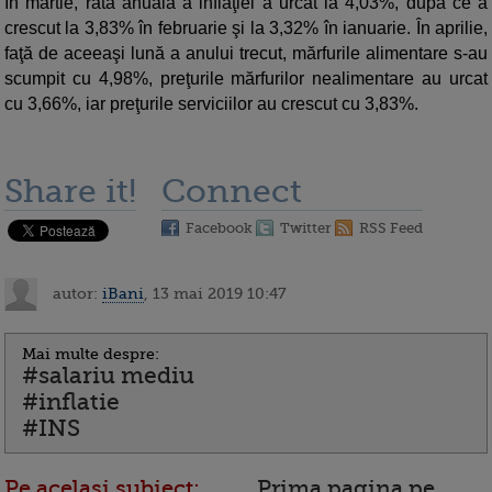
În martie, rata anuală a inflaţiei a urcat la 4,03%, după ce a
crescut la 3,83% în februarie şi la 3,32% în ianuarie. În aprilie,
faţă de aceeaşi lună a anului trecut, mărfurile alimentare s-au
scumpit cu 4,98%, preţurile mărfurilor nealimentare au urcat
cu 3,66%, iar preţurile serviciilor au crescut cu 3,83%.
Share it!
Connect
Facebook
Twitter
RSS Feed
autor:
iBani
, 13 mai 2019 10:47
Mai multe despre:
#salariu mediu
#inflatie
#INS
Pe acelasi subiect:
Prima pagina pe