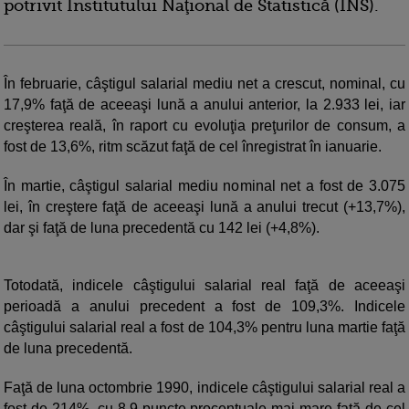
potrivit Institutului Naţional de Statistică (INS).
În februarie, câştigul salarial mediu net a crescut, nominal, cu
17,9% faţă de aceeaşi lună a anului anterior, la 2.933 lei, iar
creşterea reală, în raport cu evoluţia preţurilor de consum, a
fost de 13,6%, ritm scăzut faţă de cel înregistrat în ianuarie.
În martie, câştigul salarial mediu nominal net a fost de 3.075
lei, în creştere faţă de aceeaşi lună a anului trecut (+13,7%),
dar şi faţă de luna precedentă cu 142 lei (+4,8%).
Totodată, indicele câştigului salarial real faţă de aceeaşi
perioadă a anului precedent a fost de 109,3%. Indicele
câştigului salarial real a fost de 104,3% pentru luna martie faţă
de luna precedentă.
Faţă de luna octombrie 1990, indicele câştigului salarial real a
fost de 214%, cu 8,9 puncte procentuale mai mare faţă de cel