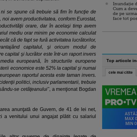
Inundație d
Cum a deve
ni se spune că trebuie să fim în funcţie de
de pe urma
face tot po
ă, noi avem productivitatea, conform Eurostat,
ctivităţii orare, dar în acelaşi timp avem
lariul mediu orar minim pe economie calculat
ât că de fapt se fură activitatea lucrătorilor,
vantajând capitalul, şi oricum modul de
e capital şi lucrător este într-un raport invers
Top articole i
media europeană, în structurile europene
şterii economice este 52% la capital şi numai
cele mai citite
l european raportul acesta este taman invers.
enţii politici, inclusiv parlamentarii, trebuie
sându-se cetăţeanului"
, a menţionat Bogdan
rarea anunţată de Guvern, de 41 de lei net,
i a venitului unui angajat plătit cu salariul
iile altor guverne de dinainte legate de