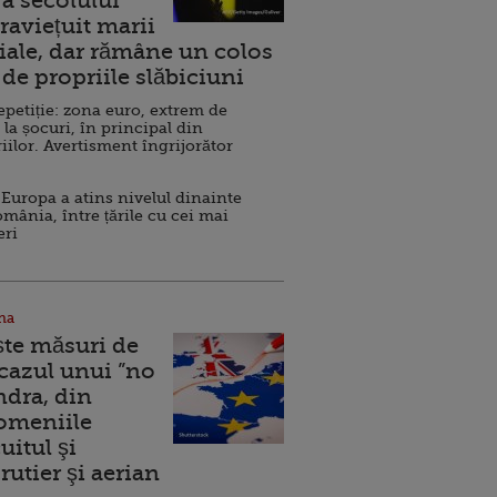
a secolului
raviețuit marii
ale, dar rămâne un colos
de propriile slăbiciuni
repetiție: zona euro, extrem de
 la șocuri, în principal din
iilor. Avertisment îngrijorător
Europa a atins nivelul dinainte
omânia, între țările cu cei mai
eri
na
ște măsuri de
 cazul unui ”no
ndra, din
Domeniile
uitul şi
rutier şi aerian