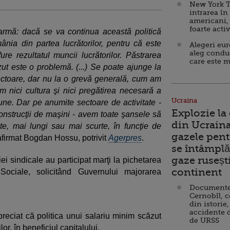
New York T
intrarea în
americani,
foarte acti
rmă: dacă se va continua această politică
ânia din partea lucrătorilor, pentru că este
Alegeri eu
aleg condu
re rezultatul muncii lucrătorilor. Păstrarea
care este m
ăzut este o problemă. (...) Se poate ajunge la
 sectoare, dar nu la o grevă generală, cum am
em nici cultura şi nici pregătirea necesară a
Ucraina
une. Dar pe anumite sectoare de activitate -
Explozie la
construcţii de maşini - avem toate şansele să
din Ucraina
tate, mai lungi sau mai scurte, în funcţie de
gazele pent
firmat Bogdan Hossu, potrivit
Agerpres
.
se întâmplă 
gaze ruseșt
i sindicale au participat marţi la pichetarea
continent
 Sociale, solicitând Guvernului majorarea
Documente d
Cernobîl, c
din istorie,
accidente 
eciat că politica unui salariu minim scăzut
de URSS
or, în beneficiul capitalului.