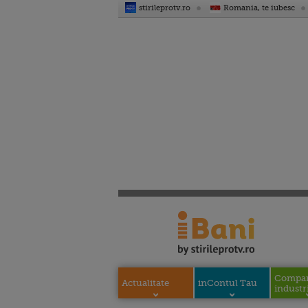
stirileprotv.ro
Romania, te iubesc
Compani
Actualitate
inContul Tau
industri