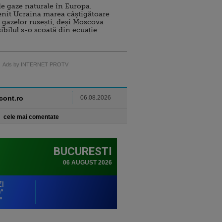
e gaze naturale în Europa.
nit Ucraina marea câștigătoare
 gazelor rusești, deși Moscova
sibilul s-o scoată din ecuație
Ads by INTERNET PROTV
ncont.ro
06.08.2026
cele mai comentate