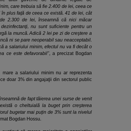
inim, care trebuia să fie 2.400 de lei, ceea ce
în plus faţă de ceea ce există. 41 de lei, cât
 de 2.300 de lei, înseamnă că nici măcar
 dezinfectanţi, nu sunt suficiente pentru un
argă la muncă. Adică 2 lei pe zi de creştere a
muncă ni se pare neoperabil sau neacceptabil.
că a salariului minim, efectul nu va fi decât o
ea ce este defavorabil"
, a precizat Bogdan
 mare a salariului minim nu ar reprezenta
ece doar 3% din angajaţii din sectorul public
 înseamnă de fapt tăierea unei surse de venit
există o cheltuială la buget prin creşterea
ctorul bugetar mai puţin de 3% sunt la nivelul
firmat Bogdan Hossu.