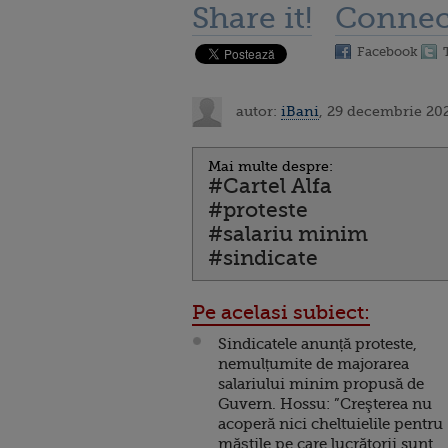
Share it!
Connec
Facebook
autor:
iBani
, 29 decembrie 202
Mai multe despre:
#Cartel Alfa
#proteste
#salariu minim
#sindicate
Pe acelasi subiect:
Sindicatele anunță proteste,
nemulțumite de majorarea
salariului minim propusă de
Guvern. Hossu: ”Creşterea nu
acoperă nici cheltuielile pentru
măştile pe care lucrătorii sunt