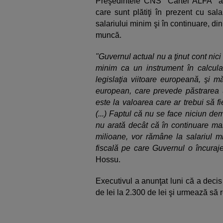
Preşedintele CNS "Cartel ALFA" a 
care sunt plătiţi în prezent cu sal
salariului minim şi în continuare, din
muncă.
"Guvernul actual nu a ţinut cont nici
minim ca un instrument în calcula
legislaţia viitoare europeană, şi m
european, care prevede păstrarea 
este la valoarea care ar trebui să f
(...) Faptul că nu se face niciun dem
nu arată decât că în continuare mar
milioane, vor rămâne la salariul m
fiscală pe care Guvernul o încurajea
Hossu.
Executivul a anunţat luni că a dec
de lei la 2.300 de lei şi urmează să