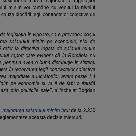
susţinut că marea majoritate a angajaţilor
ariul minim vor rămâne cu venitul la nivelul
 cauza blocării legii contractelor colective de
 de legislaţia în vigoare, care prevedea coşul
rea salariului minim pe economie, nici de
ă refer la directiva legată de salariul minim
unui raport care evident că în România nu
ie pentru a avea o bună distribuţie în sistem.
ers în rezolvarea legii contractelor colective
ea majoritate a lucrătorilor, avem peste 1,4
inim pe economie şi va fi de fapt o fraudă
ză prin politicile sale"
, a încheiat Bogdan
is
majorarea salariului minim brut
de la 2.230
 reglementeze această decizie miercuri.