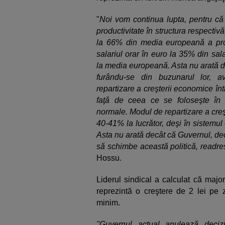
"
Noi vom continua lupta, pentru că 
productivitate în structura respectiv
la 66% din media europeană a produ
salariul orar în euro la 35% din sa
la media europeană. Asta nu arată dec
furându-se din buzunarul lor, a
repartizare a creşterii economice într
faţă de ceea ce se foloseşte în 
normale. Modul de repartizare a cre
40-41% la lucrător, deşi în sistemu
Asta nu arată decât că Guvernul, decid
să schimbe această politică, readre
Hossu.
Liderul sindical a calculat că majo
reprezintă o creştere de 2 lei pe z
minim.
"Guvernul actual anulează deciz