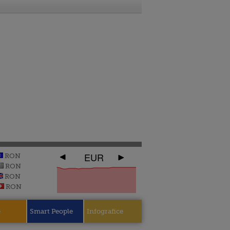
EUR
RON
RON
RON
RON
e
Smart People
Infografice