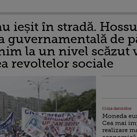
au ieșit în stradă. Hossu
ca guvernamentală de pă
nim la un nivel scăzut 
ea revoltelor sociale
Criza datoriilor
Moneda euro
Cea mai im
realizare m