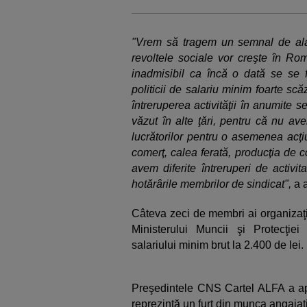
"Vrem să tragem un semnal de ala
revoltele sociale vor creşte în Rom
inadmisibil ca încă o dată se se fu
politicii de salariu minim foarte sc
întreruperea activităţii în anumite
văzut în alte ţări, pentru că nu av
lucrătorilor pentru o asemenea acţi
comerţ, calea ferată, producţia de 
avem diferite întreruperi de activi
hotărârile membrilor de sindicat",
a a
Câteva zeci de membri ai organizaţie
Ministerului Muncii şi Protecţiei
salariului minim brut la 2.400 de lei.
Preşedintele CNS Cartel ALFA a apr
reprezintă un furt din munca angajaţil