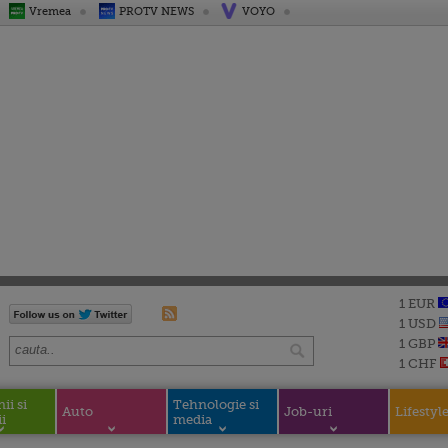
Vremea
PROTV NEWS
VOYO
1 EUR
1 USD
1 GBP
1 CHF
i si
Tehnologie si
Auto
Job-uri
Lifestyl
i
media