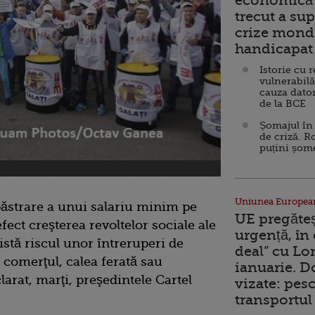
economică 
trecut a sup
crize mondi
handicapat 
Istorie cu 
vulnerabilă
cauza dator
de la BCE
Șomajul în 
de criză. R
puțini șom
Uniunea Europea
ăstrare a unui salariu minim pe
UE pregăte
ect creşterea revoltelor sociale ale
urgență, în
xistă riscul unor întreruperi de
deal” cu Lo
 comerţul, calea ferată sau
ianuarie. 
larat, marţi, preşedintele Cartel
vizate: pesc
transportul 