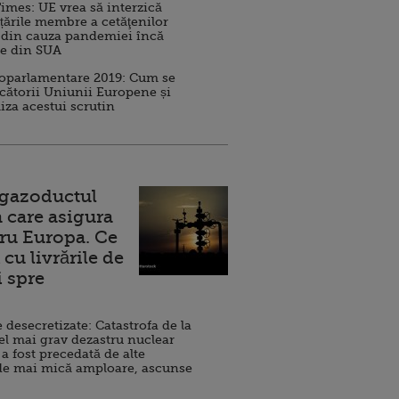
imes: UE vrea să interzică
 țările membre a cetăţenilor
 din cauza pandemiei încă
ve din SUA
roparlamentare 2019: Cum se
cătorii Uniunii Europene și
iza acestui scrutin
 gazoductul
 care asigura
ru Europa. Ce
cu livrările de
i spre
esecretizate: Catastrofa de la
el mai grav dezastru nuclear
 a fost precedată de alte
de mai mică amploare, ascunse