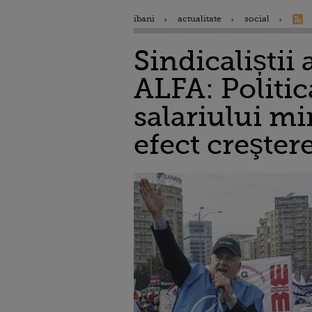
ibani
actualitate
social
Sindicaliștii 
ALFA: Politi
salariului mi
efect creşter