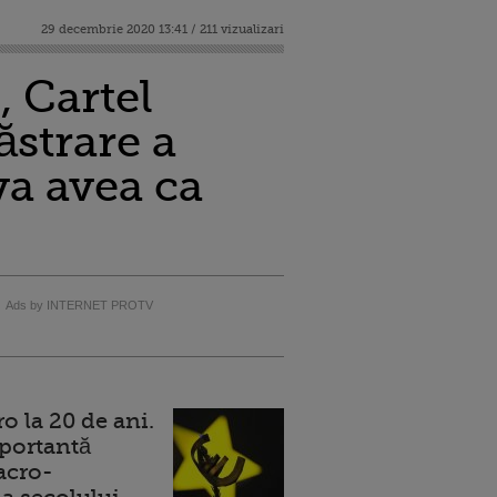
29 decembrie 2020 13:41 / 211 vizualizari
, Cartel
strare a
va avea ca
Ads by INTERNET PROTV
 la 20 de ani.
portantă
acro-