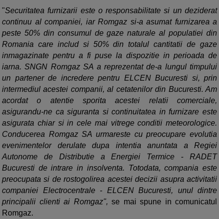
"
Securitatea furnizarii este o responsabilitate si un deziderat
continuu al companiei, iar Romgaz si-a asumat furnizarea a
peste 50% din consumul de gaze naturale al populatiei din
Romania care includ si 50% din totalul cantitatii de gaze
inmagazinate pentru a fi puse la dispozitie in perioada de
iarna. SNGN Romgaz SA a reprezentat de-a lungul timpului
un partener de incredere pentru ELCEN Bucuresti si, prin
intermediul acestei companii, al cetatenilor din Bucuresti. Am
acordat o atentie sporita acestei relatii comerciale,
asigurandu-ne ca siguranta si continuitatea in furnizare este
asigurata chiar si in cele mai vitrege conditii meteorologice.
Conducerea Romgaz SA urmareste cu preocupare evolutia
evenimentelor derulate dupa intentia anuntata a Regiei
Autonome de Distributie a Energiei Termice - RADET
Bucuresti de intrare in insolventa. Totodata, compania este
preocupata si de rostogolirea acestei decizii asupra activitatii
companiei Electrocentrale - ELCEN Bucuresti, unul dintre
principalii clienti ai Romgaz",
se mai spune in comunicatul
Romgaz.