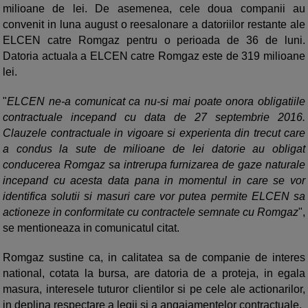
milioane de lei. De asemenea, cele doua companii au
convenit in luna august o reesalonare a datoriilor restante ale
ELCEN catre Romgaz pentru o perioada de 36 de luni.
Datoria actuala a ELCEN catre Romgaz este de 319 milioane
lei.
"
ELCEN ne-a comunicat ca nu-si mai poate onora obligatiile
contractuale incepand cu data de 27 septembrie 2016.
Clauzele contractuale in vigoare si experienta din trecut care
a condus la sute de milioane de lei datorie au obligat
conducerea Romgaz sa intrerupa furnizarea de gaze naturale
incepand cu acesta data pana in momentul in care se vor
identifica solutii si masuri care vor putea permite ELCEN sa
actioneze in conformitate cu contractele semnate cu Romgaz
",
se mentioneaza in comunicatul citat.
Romgaz sustine ca, in calitatea sa de companie de interes
national, cotata la bursa, are datoria de a proteja, in egala
masura, interesele tuturor clientilor si pe cele ale actionarilor,
in deplina respectare a legii si a angajamentelor contractuale.