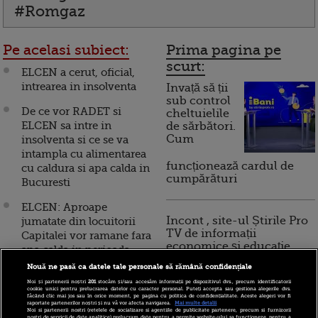
#Romgaz
Pe acelasi subiect:
Prima pagina pe
scurt:
ELCEN a cerut, oficial,
intrearea in insolventa
Invață să ții
sub control
De ce vor RADET si
cheltuielile
ELCEN sa intre in
de sărbători.
Cum
insolventa si ce se va
intampla cu alimentarea
funcționează cardul de
cu caldura si apa calda in
cumpărături
Bucuresti
ELCEN: Aproape
Incont , site-ul Știrile Pro
jumatate din locuitorii
TV de informații
Capitalei vor ramane fara
economice și educație
apa calda in perioada
financiară, a devenit iBani
urmatoare
Nouă ne pasă ca datele tale personale să rămână confidențiale
Noi și partenerii noștri
201
stocăm și/sau accesăm informații pe dispozitivul dvs., precum identificatorii
Datoriile ELCEN la
cookie unici pentru prelucrarea datelor cu caracter personal. Puteți accepta sau gestiona alegerile dvs.
făcând clic mai jos sau în orice moment, pe pagina cu politica de confidențialitate. Aceste alegeri vor fi
10 reguli pentru decizii
Romgaz se vor esalona
raportate partenerilor noștri și nu vă vor afecta navigarea.
Mai multe detalii
financiare inteligente
Noi si partenerii nostri (retelele de socializare si agentiile de publicitate partenere, precum si furnizorii
pe o perioada de 2 ani
nostri de servicii de date analitice) prelucram date pentru a permite website-ului sa functioneze, pentru a