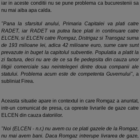
iar in aceste conditii nu se pune problema ca bucurestenii sa
nu mai aiba apa calda.
"Pana la sfarsitul anului, Primaria Capitalei va plati catre
RADET, iar RADET va putea face plati in continuare catre
ELCEN, si ELCEN catre Romgaz, Distrigaz si Transgaz suma
de 193 milioane lei, adica 42 milioane euro, sume care sunt
prevazute in buget la capitolul subventie. Populatia a platit la
zi factura, deci nu are de ce sa fie pedepsita din cauza unor
litigii comerciale sau neintelegeri dintre doua companii ale
statului. Problema acum este de competenta Guvernului"
, a
subliniat Firea.
Aceasta situatie apare in contextul in care Romgaz a anuntat,
intr-un comunicat de presa, ca opreste livrarile de gaze catre
ELCEN din cauza datoriilor.
"Noi (ELCEN - n.r.) nu avem cu ce plati gazele de la Romgaz,
nu mai avem bani. Daca Romgaz intrerupe livrarea de gaze,