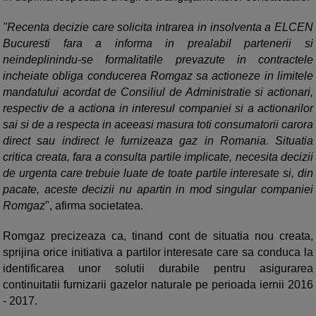
"Recenta decizie care solicita intrarea in insolventa a ELCEN
Bucuresti fara a informa in prealabil partenerii si
neindeplinindu-se formalitatile prevazute in contractele
incheiate obliga conducerea Romgaz sa actioneze in limitele
mandatului acordat de Consiliul de Administratie si actionari,
respectiv de a actiona in interesul companiei si a actionarilor
sai si de a respecta in aceeasi masura toti consumatorii carora
direct sau indirect le furnizeaza gaz in Romania. Situatia
critica creata, fara a consulta partile implicate, necesita decizii
de urgenta care trebuie luate de toate partile interesate si, din
pacate, aceste decizii nu apartin in mod singular companiei
Romgaz
", afirma societatea.
Romgaz precizeaza ca, tinand cont de situatia nou creata,
sprijina orice initiativa a partilor interesate care sa conduca la
identificarea unor solutii durabile pentru asigurarea
continuitatii furnizarii gazelor naturale pe perioada iernii 2016
- 2017.