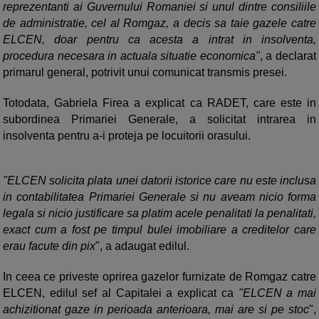
reprezentanti ai Guvernului Romaniei si unul dintre consiliile
de administratie, cel al Romgaz, a decis sa taie gazele catre
ELCEN, doar pentru ca acesta a intrat in insolventa,
procedura necesara in actuala situatie economica"
, a declarat
primarul general, potrivit unui comunicat transmis presei.
Totodata, Gabriela Firea a explicat ca RADET, care este in
subordinea Primariei Generale, a solicitat intrarea in
insolventa pentru a-i proteja pe locuitorii orasului.
"ELCEN solicita plata unei datorii istorice care nu este inclusa
in contabilitatea Primariei Generale si nu aveam nicio forma
legala si nicio justificare sa platim acele penalitati la penalitati,
exact cum a fost pe timpul bulei imobiliare a creditelor care
erau facute din pix
", a adaugat edilul.
In ceea ce priveste oprirea gazelor furnizate de Romgaz catre
ELCEN, edilul sef al Capitalei a explicat ca
"ELCEN a mai
achizitionat gaze in perioada anterioara, mai are si pe stoc
",