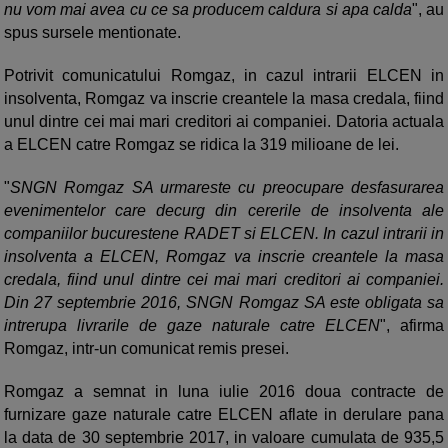
nu vom mai avea cu ce sa producem caldura si apa calda
", au
spus sursele mentionate.
Potrivit comunicatului Romgaz, in cazul intrarii ELCEN in
insolventa, Romgaz va inscrie creantele la masa credala, fiind
unul dintre cei mai mari creditori ai companiei. Datoria actuala
a ELCEN catre Romgaz se ridica la 319 milioane de lei.
"
SNGN Romgaz SA urmareste cu preocupare desfasurarea
evenimentelor care decurg din cererile de insolventa ale
companiilor bucurestene RADET si ELCEN. In cazul intrarii in
insolventa a ELCEN, Romgaz va inscrie creantele la masa
credala, fiind unul dintre cei mai mari creditori ai companiei.
Din 27 septembrie 2016, SNGN Romgaz SA este obligata sa
intrerupa livrarile de gaze naturale catre ELCEN
", afirma
Romgaz, intr-un comunicat remis presei.
Romgaz a semnat in luna iulie 2016 doua contracte de
furnizare gaze naturale catre ELCEN aflate in derulare pana
la data de 30 septembrie 2017, in valoare cumulata de 935,5