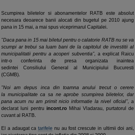
Scumpirea biletelor si abonamentelor RATB este absolut
necesara deoarece banii alocati din bugetul pe 2010 ajung
pana in 15 mai, a mai spus viceprimarul Capitalei.
"Daca pana in 15 mai biletul pentru o calatorie RATB nu se va
scumpi ar trebui sa luam bani de la capitolul de investitii al
municipalitatii pentru a acoperi subventia",
a explicat Raicu
intr-o conferinta de presa organizata inaintea
sedintei Consiliului General al Municipiului Bucuresti
(CGMB).
"Noi am depus inca din toamna anului trecut o cerere
la municipalitate ca sa ne aprobe scumpirea biletelor, dar
pana acum nu am primit nicio informatie la nivel oficial",
a
declarat luni pentru
incont.ro
Mihai Vladarau, purtatorul de
cuvant al RATB.
El a adaugat ca
tarifele
nu au fost crescute in ultimii doi ani,