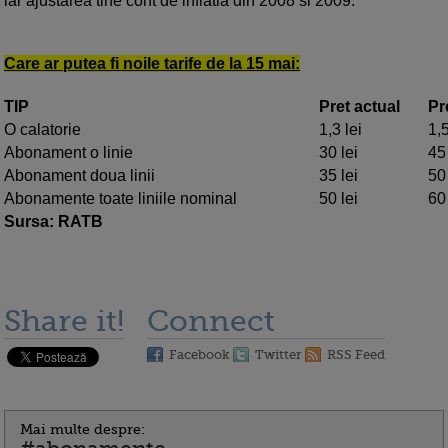
iar ajustarea tine cont de inflatia din 2008 si 2009.
Care ar putea fi noile tarife de la 15 mai:
TIP
Pret actual
Pre
O calatorie
1,3 lei
1,5
Abonament o linie
30 lei
45 
Abonament doua linii
35 lei
50 
Abonamente toate liniile nominal
50 lei
60 
Sursa: RATB
Share it!
Connect
Facebook
Twitter
RSS Feed
Mai multe despre: