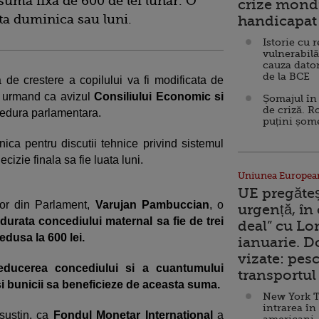
 suma fixa de 600 de lei lunar. O
crize mondi
ata duminica sau luni.
handicapat 
Istorie cu 
vulnerabilă
cauza dator
de la BCE
ia de crestere a copilului va fi modificata de
, urmand ca avizul
Consiliului Economic si
Șomajul în 
de criză. R
ocedura parlamentara.
puțini șom
nica pentru discutii tehnice privind sistemul
izie finala sa fie luata luni.
Uniunea Europea
UE pregăte
tilor din Parlament,
Varujan Pambuccian
, o
urgență, în
a
durata concediului maternal sa fie de trei
deal” cu Lo
edusa la 600 lei.
ianuarie. 
vizate: pesc
educerea concediului si a cuantumului
transportul 
 si bunicii sa beneficieze de aceasta suma.
New York T
intrarea în
 sustin, ca
Fondul Monetar International
a