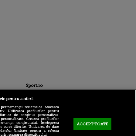
Sport.ro
ele pentru a oferi:
 performanței reclamelor. Stocarea
v. Utilizarea profilurilor pentru
ilurilor de conținut personalizat.
 personalizate. Crearea profilurilor
rmanței conținutului. Înțelegerea
ACCEPT TOATE
Adrian Iencsi i-a făcut
n surse diferite. Utilizarea de date
profilul lui Alexandru
 datelor limitate pentru a selecta
 cel mai
Stoian de la FCSB: ”Acum
 prin scanarea dispozitivului.
 de bănci