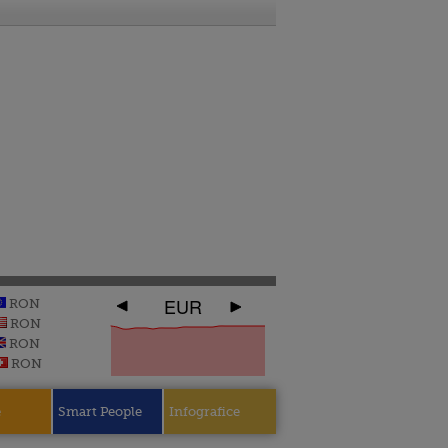
EUR
RON
RON
RON
RON
e
Smart People
Infografice