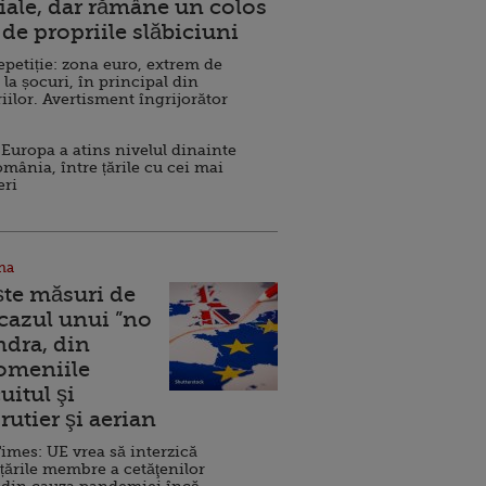
ale, dar rămâne un colos
de propriile slăbiciuni
repetiție: zona euro, extrem de
 la șocuri, în principal din
iilor. Avertisment îngrijorător
Europa a atins nivelul dinainte
omânia, între țările cu cei mai
eri
na
ște măsuri de
 cazul unui ”no
ndra, din
Domeniile
uitul şi
rutier şi aerian
imes: UE vrea să interzică
 țările membre a cetăţenilor