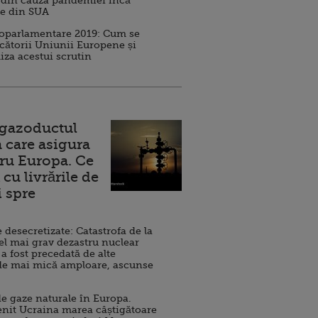
 din cauza pandemiei încă
ve din SUA
roparlamentare 2019: Cum se
cătorii Uniunii Europene și
iza acestui scrutin
 gazoductul
 care asigura
ru Europa. Ce
cu livrările de
i spre
esecretizate: Catastrofa de la
el mai grav dezastru nuclear
 a fost precedată de alte
de mai mică amploare, ascunse
e gaze naturale în Europa.
nit Ucraina marea câștigătoare