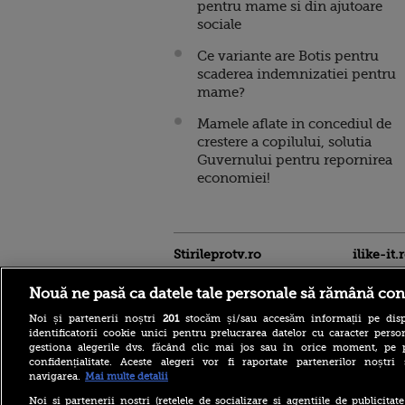
pentru mame si din ajutoare
sociale
Ce variante are Botis pentru
scaderea indemnizatiei pentru
mame?
Mamele aflate in concediul de
crestere a copilului, solutia
Guvernului pentru repornirea
economiei!
Stirileprotv.ro
ilike-it.
Nouă ne pasă ca datele tale personale să rămână con
Noi și partenerii noștri
201
stocăm și/sau accesăm informații pe disp
identificatorii cookie unici pentru prelucrarea datelor cu caracter person
gestiona alegerile dvs. făcând clic mai jos sau în orice moment, pe 
confidențialitate. Aceste alegeri vor fi raportate partenerilor noștr
navigarea.
Mai multe detalii
Noi si partenerii nostri (retelele de socializare si agentiile de publicita