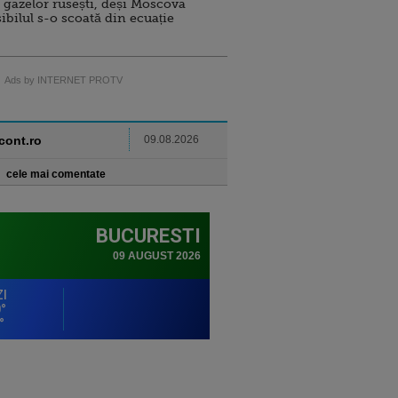
 gazelor rusești, deși Moscova
sibilul s-o scoată din ecuație
Ads by INTERNET PROTV
ncont.ro
09.08.2026
cele mai comentate