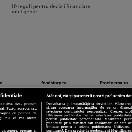
10 reguli pentru decizii financiare
inteligente
ro
foodstory.ro
Procinema.ro
fidențiale
Atât noi, cât și partenerii noștri prelucrăm dat
ozitivul dvs., precum
Dezvoltarea și îmbunătățirea serviciilor. Măsurarea
și/sau accesarea informațiilor de pe un dispoziti
al. Puteți accepta sau
selectarea conținutului personalizat. Crearea prof
pagina cu politica de
Utilizarea profilurilor pentru selectarea publicității
i și nu vă vor afecta
pentru publicitate personalizată. Măsurarea perfo
publicului prin statistici sau combinații de date di
(P) Descoperă Lumea
limitate pentru a selecta publicitatea. Utilizarea
Banditul zburător,
Evenimentelor din România
conținutul. Date precise de geolocație și identificarea
te partenere, precum si
prolific spărgător