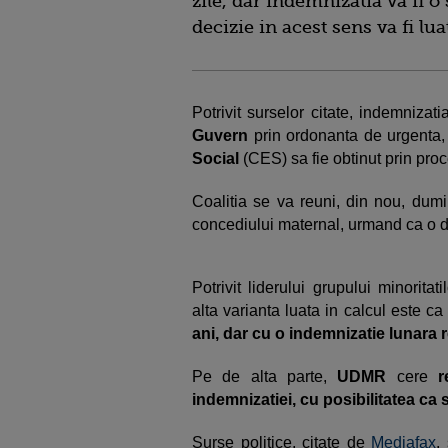
zile, dar indemnizatia va fi o
decizie in acest sens va fi lu
Potrivit surselor citate, indemnizat
Guvern
prin ordonanta de urgenta
Social
(CES) sa fie obtinut prin pr
Coalitia se va reuni, din nou, dumi
concediului maternal, urmand ca o dec
Potrivit liderului grupului minorita
alta varianta luata in calcul este c
ani, dar cu o indemnizatie lunara r
Pe de alta parte,
UDMR
cere
r
indemnizatiei, cu posibilitatea ca
Surse politice, citate de
Mediafax
,