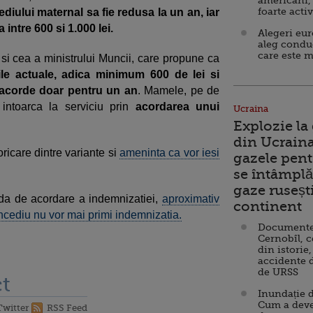
americani,
foarte acti
diului maternal sa fie redusa la un an, iar
intre 600 si 1.000 lei.
Alegeri eu
aleg condu
care este m
si cea a ministrului Muncii, care propune ca
ile actuale, adica minimum 600 de lei si
 acorde doar pentru un an
. Mamele, pe de
 intoarca la serviciu prin
acordarea unui
Ucraina
Explozie la
din Ucraina
ricare dintre variante si
ameninta ca vor iesi
gazele pent
se întâmplă 
gaze ruseșt
ada de acordare a indemnizatiei,
aproximativ
continent
cediu nu vor mai primi indemnizatia.
Documente d
Cernobîl, c
din istorie,
accidente 
de URSS
t
Inundație d
Cum a deve
Twitter
RSS Feed