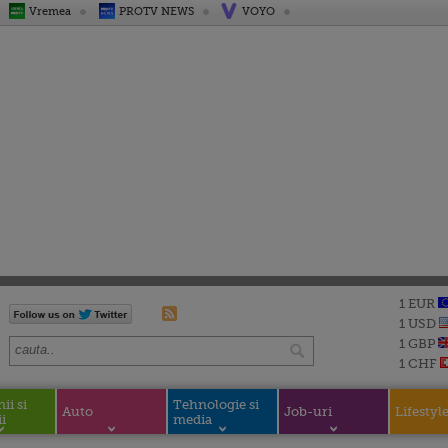
Vremea
PROTV NEWS
VOYO
1 EUR
1 USD
1 GBP
1 CHF
i si
Tehnologie si
Auto
Job-uri
Lifestyl
i
media