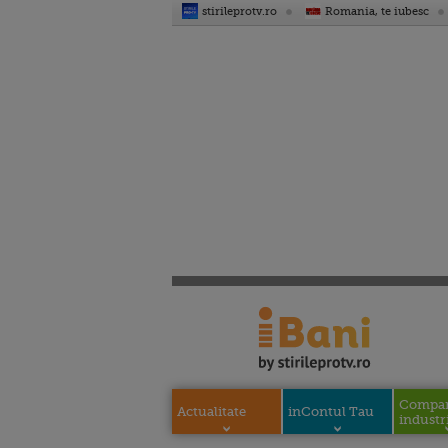
stirileprotv.ro
Romania, te iubesc
Compani
Actualitate
inContul Tau
industri