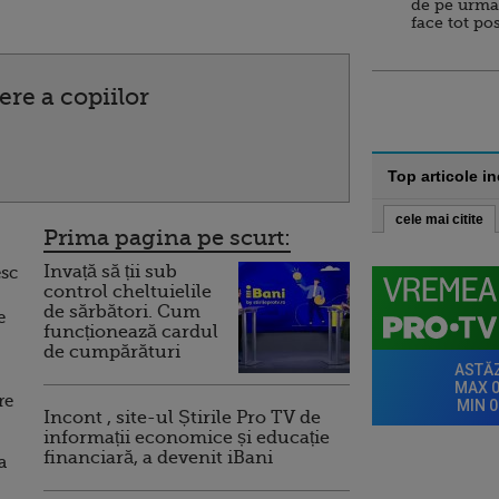
de pe urma
face tot po
re a copiilor
Top articole i
cele mai citite
Prima pagina pe scurt:
Invață să ții sub
sc
control cheltuielile
de sărbători. Cum
e
funcționează cardul
de cumpărături
re
Incont , site-ul Știrile Pro TV de
informații economice și educație
financiară, a devenit iBani
a