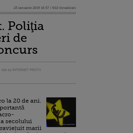
23 ianuarie 2019 16:57 / 602 vizualizari
. Poliţia
ri de
concurs
Ads by INTERNET PROTV
 la 20 de ani.
portantă
acro-
a secolului
raviețuit marii