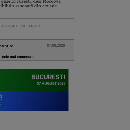
 gazelor rusești, deși Moscova
sibilul s-o scoată din ecuație
Ads by INTERNET PROTV
ncont.ro
07.08.2026
cele mai comentate