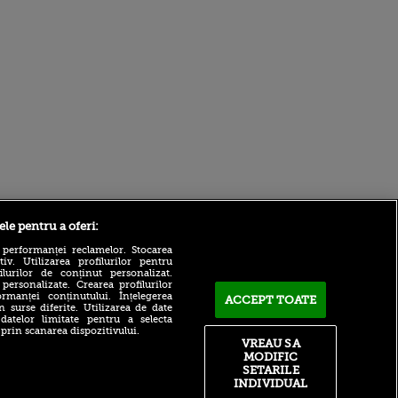
Sport.ro
ele pentru a oferi:
 performanței reclamelor. Stocarea
v. Utilizarea profilurilor pentru
ilurilor de conținut personalizat.
 personalizate. Crearea profilurilor
rmanței conținutului. Înțelegerea
ACCEPT TOATE
n surse diferite. Utilizarea de date
 datelor limitate pentru a selecta
 prin scanarea dispozitivului.
Robert Niță și Cristi Pulhac,
VREAU SA
pronostic pentru Rapid -
MODIFIC
ntru
UTA
ita lui,
SETARILE
t tată!
Mărturii cutremurătoare în
INDIVIDUAL
procesul morţii lui