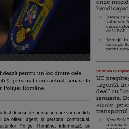
crize mondi
handicapat 
Istorie cu 
vulnerabilă
cauza dator
de la BCE
Șomajul în 
de criză. R
puțini șom
Uniunea Europea
dează pentru un loc dintre cele
UE pregăte
nţi şi personal contractual, scoase la
urgență, în
or Poliţiei Române.
deal” cu Lo
ianuarie. 
vizate: pesc
transportul 
au fost depuse de persoane care vor candida
de ofiţeri, agenţi şi personal contractual,
New York T
intrarea în
ucturilor Poliţiei Române, informează un