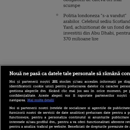
scumpe
Politia londoneza “s-a vandut”
arabilor. Celebrul sediu Scotlan
Yard, achizitionat de un fond de
investitii din Abu Dhabi, pentr
370 milioane lire
Stirileprotv.ro
ilike-it.
Nouă ne pasă ca datele tale personale să rămână con
Noi și partenerii noștri
201
stocăm și/sau accesăm informații pe disp
identificatorii cookie unici pentru prelucrarea datelor cu caracter person
gestiona alegerile dvs. făcând clic mai jos sau în orice moment, pe 
confidențialitate. Aceste alegeri vor fi raportate partenerilor noștr
navigarea.
Mai multe detalii
Șoferi cu anvelope tăiate pe
Noi si partenerii nostri (retelele de socializare si agentiile de publicita
autostrada spre mare. Ce
furnizorii nostri de servicii de date analitice) prelucram date pentru a p
sunt „aricii” de metal care
functioneze, pentru a personaliza continutul si anunturile publicitare
tot apar pe A2
interesele si/sau profilul dvs., pentru a va oferi functionalitati aferente ret
pentru a analiza traficul pe website. Beneficiati de drepturile prevazute de
La aproape 100 de ani, face