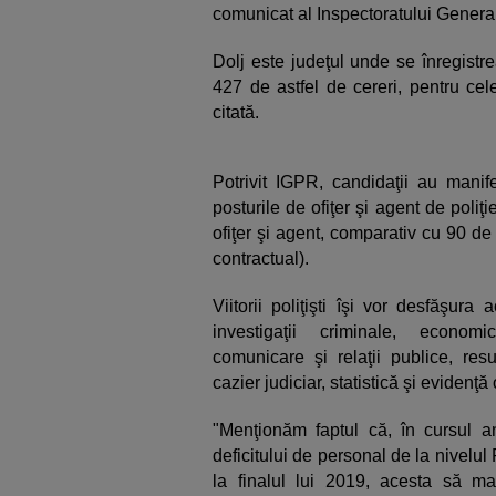
comunicat al Inspectoratului Genera
Dolj este judeţul unde se înregist
427 de astfel de cereri, pentru cel
citată.
Potrivit IGPR, candidaţii au manif
posturile de ofiţer şi agent de poliţ
ofiţer şi agent, comparativ cu 90 de
contractual).
Viitorii poliţişti îşi vor desfăşura
investigaţii criminale, economi
comunicare şi relaţii publice, resu
cazier judiciar, statistică şi evidenţă 
"Menţionăm faptul că, în cursul a
deficitului de personal de la nivelu
la finalul lui 2019, acesta să m