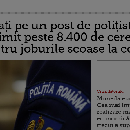
i pe un post de polițist
mit peste 8.400 de cere
tru joburile scoase la 
Criza datoriilor
Moneda euro
Cea mai im
realizare m
economică 
trecut a sup