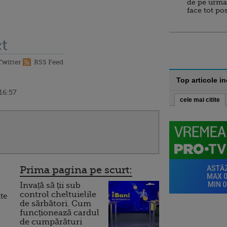
de pe urma
face tot po
t
Twitter
RSS Feed
Top articole i
16:57
cele mai citite
Prima pagina pe scurt:
Invață să ții sub
control cheltuielile
lte
de sărbători. Cum
funcționează cardul
de cumpărături