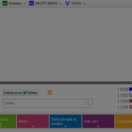
Vremea
PROTV NEWS
VOYO
1 EUR
1 USD
1 GBP
1 CHF
i si
Tehnologie si
Auto
Job-uri
Lifestyl
i
media