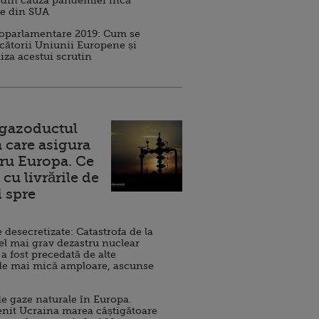
 din cauza pandemiei încă
ve din SUA
roparlamentare 2019: Cum se
cătorii Uniunii Europene și
iza acestui scrutin
 gazoductul
 care asigura
ru Europa. Ce
cu livrările de
i spre
esecretizate: Catastrofa de la
el mai grav dezastru nuclear
 a fost precedată de alte
de mai mică amploare, ascunse
e gaze naturale în Europa.
nit Ucraina marea câștigătoare