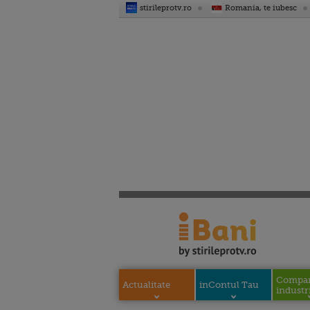
stirileprotv.ro
Romania, te iubesc
Compani
Actualitate
inContul Tau
industri