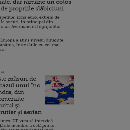
ale, dar rămâne un colos
de propriile slăbiciuni
repetiție: zona euro, extrem de
 la șocuri, în principal din
iilor. Avertisment îngrijorător
Europa a atins nivelul dinainte
omânia, între țările cu cei mai
eri
na
ște măsuri de
 cazul unui ”no
ndra, din
Domeniile
uitul şi
rutier şi aerian
imes: UE vrea să interzică
 țările membre a cetăţenilor