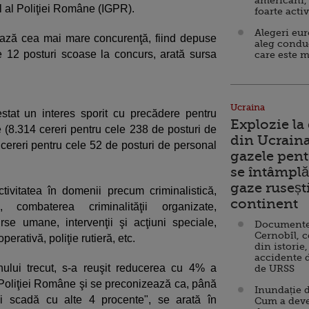
americani,
l al Poliţiei Române (IGPR).
foarte acti
Alegeri eu
rează cea mai mare concurenţă, fiind depuse
aleg condu
e 12 posturi scoase la concurs, arată sursa
care este m
Ucraina
estat un interes sporit cu precădere pentru
Explozie la
ie (8.314 cereri pentru cele 238 de posturi de
din Ucraina
 cereri pentru cele 52 de posturi de personal
gazele pent
se întâmplă 
gaze ruseșt
 activitatea în domenii precum criminalistică,
continent
c, combaterea criminalităţii organizate,
rse umane, intervenţii şi acţiuni speciale,
Documente d
Cernobîl, c
operativă, poliţie rutieră, etc.
din istorie,
accidente 
nului trecut, s-a reuşit reducerea cu 4% a
de URSS
l Poliţiei Române şi se preconizează ca, până
Inundație d
ai scadă cu alte 4 procente", se arată în
Cum a deve