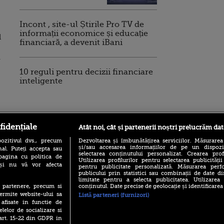
Incont , site-ul Știrile Pro TV de
informații economice și educație
d
financiară, a devenit iBani
u
10 reguli pentru decizii financiare
inteligente
ro
foodstory.ro
Procinema.ro
fidențiale
Atât noi, cât și partenerii noștri prelucrăm dat
ozitivul dvs., precum
Dezvoltarea și îmbunătățirea serviciilor. Măsurarea
și/sau accesarea informațiilor de pe un dispoziti
al. Puteți accepta sau
selectarea conținutului personalizat. Crearea prof
pagina cu politica de
Utilizarea profilurilor pentru selectarea publicității
i și nu vă vor afecta
pentru publicitate personalizată. Măsurarea perfo
publicului prin statistici sau combinații de date di
limitate pentru a selecta publicitatea. Utilizarea
conținutul. Date precise de geolocație și identificarea
te partenere, precum si
ermite website-ului sa
Listă parteneri (furnizori)
(P) Descoperă Lumea
Emoții intense pe
 afisate in functie de
Evenimentelor din România
Sebastian Stan! Iub
elelor de socializare si
cu Transilvania Events!
Annabelle, l-a făcu
 art. 15-22 din GDPR in
(P) Raku, gaming intens și o