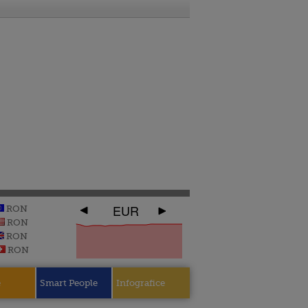
EUR
RON
RON
RON
RON
e
Smart People
Infografice