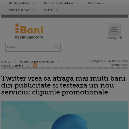
stirileprotv.ro
Romania, te iubesc
Vremea
PROTV NEWS
VOYO
ibani
tehnologie si media
13 august 2014 18:36 / 213
vizualizari
social media
Twitter vrea sa atraga mai multi bani
din publicitate si testeaza un nou
serviciu: clipurile promotionale