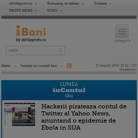
stirileprotv.ro
Romania, te iubesc
Vremea
PROTV NEWS
VOYO
ibani
lumea in contul tau
11 august 2014 13:12 / 133
vizualizari
Hackerii pirateaza contul de
Twitter al Yahoo News,
anuntand o epidemie de
Ebola in SUA