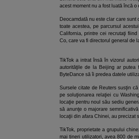
acest moment nu a fost luată încă o 
Deocamdată nu este clar care sunt c
toate acestea, pe parcursul acestui
California, printre cei recrutaţi fii
Co, care va fi directorul general de l
TikTok a intrat însă în vizorul auto
autorităţile de la Beijing ar putea
ByteDance să îi predea datele utiliza
Sursele citate de Reuters susţin că
pe soluţionarea relaţiei cu Washin
locaţie pentru noul său sediu gener
să anunţe o majorare semnificativă 
locaţii din afara Chinei, au precizat 
TikTok, proprietate a grupului chin
mai tineri utilizatori, avea 800 de mi