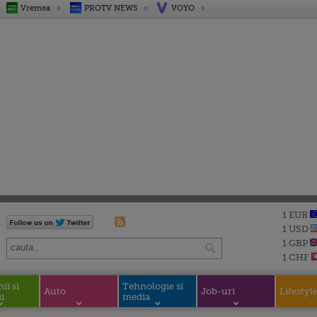
Vremea
PROTV NEWS
VOYO
1 EUR
1 USD
1 GBP
1 CHF
i si
Tehnologie si
Auto
Job-uri
Lifestyl
i
media