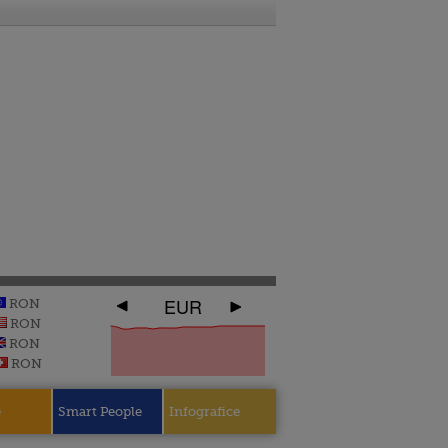
EUR
RON
RON
RON
RON
e
Smart People
Infografice