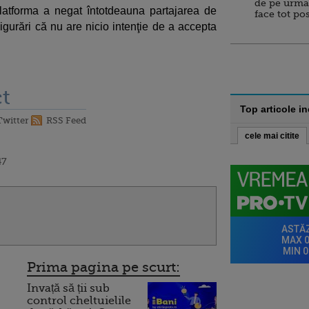
de pe urma
latforma a negat întotdeauna partajarea de
face tot po
sigurări că nu are nicio intenţie de a accepta
t
Top articole i
Twitter
RSS Feed
cele mai citite
47
Prima pagina pe scurt:
Invață să ții sub
control cheltuielile