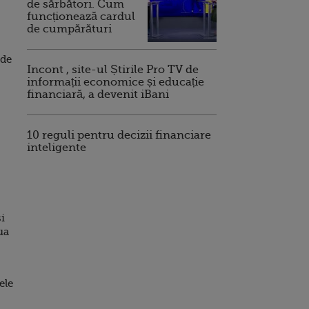
de sărbători. Cum
funcționează cardul
de cumpărături
ade
Incont , site-ul Știrile Pro TV de
informații economice și educație
financiară, a devenit iBani
10 reguli pentru decizii financiare
inteligente
i
ua
ele