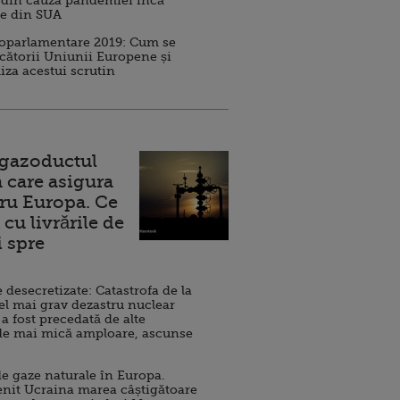
 din cauza pandemiei încă
ve din SUA
roparlamentare 2019: Cum se
cătorii Uniunii Europene și
iza acestui scrutin
 gazoductul
 care asigura
ru Europa. Ce
cu livrările de
i spre
esecretizate: Catastrofa de la
el mai grav dezastru nuclear
 a fost precedată de alte
de mai mică amploare, ascunse
e gaze naturale în Europa.
nit Ucraina marea câștigătoare