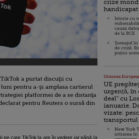
crize mondi
handicapat 
Istorie cu 
vulnerabilă
cauza dator
de la BCE
Șomajul în 
de criză. R
puțini șom
Uniunea Europea
 TikTok a purtat discuţii cu
UE pregăte
 luni pentru a-şi amplasa cartierul
urgență, în
trategiei platformei de a se distanţa
deal” cu Lo
 declarat pentru Reuters o sursă din
ianuarie. 
vizate: pesc
transportul 
New York T
intrarea în
i pe care TikTok la are în vedere iar până la