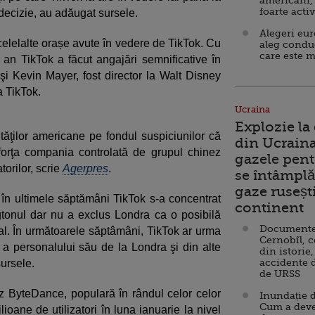
americani,
foarte acti
decizie, au adăugat sursele.
Alegeri eu
elelalte orașe avute în vedere de TikTok. Cu
aleg condu
care este m
 an TikTok a făcut angajări semnificative în
nd şi Kevin Mayer, fost director la Walt Disney
a TikTok.
Ucraina
Explozie la
rităţilor americane pe fondul suspiciunilor că
din Ucraina
 forţa compania controlată de grupul chinez
gazele pent
torilor, scrie
Agerpres
.
se întâmplă 
gaze ruseșt
 în ultimele săptămâni TikTok s-a concentrat
continent
gtonul dar nu a exclus Londra ca o posibilă
Documente d
al. În următoarele săptâmâni, TikTok ar urma
Cernobîl, c
a personalului său de la Londra şi din alte
din istorie,
accidente 
sursele.
de URSS
ez ByteDance, populară în rândul celor celor
Inundație d
Cum a deve
lioane de utilizatori în luna ianuarie la nivel