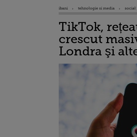
ibani
tehnologie si media
social
TikTok, rețea
crescut masiv
Londra şi alt