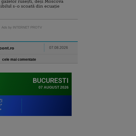
 gazelor rusești, deși Moscova
sibilul s-o scoată din ecuație
Ads by INTERNET PROTV
ncont.ro
07.08.2026
cele mai comentate