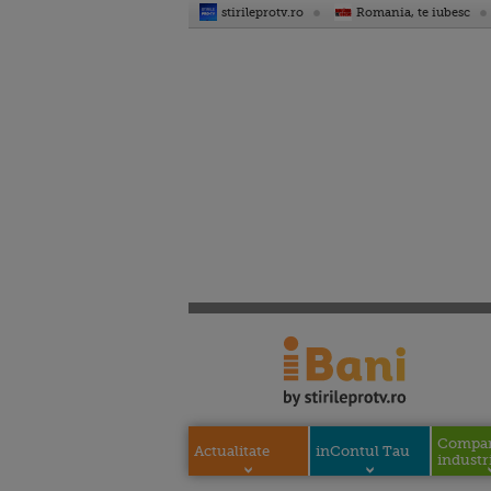
stirileprotv.ro
Romania, te iubesc
Compani
Actualitate
inContul Tau
industri