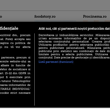
ro
foodstory.ro
Procinema.ro
fidențiale
Atât noi, cât și partenerii noștri prelucrăm dat
ozitivul dvs., precum
Dezvoltarea și îmbunătățirea serviciilor. Măsurarea
și/sau accesarea informațiilor de pe un dispoziti
al. Puteți accepta sau
selectarea conținutului personalizat. Crearea prof
pagina cu politica de
Utilizarea profilurilor pentru selectarea publicității
i și nu vă vor afecta
pentru publicitate personalizată. Măsurarea perfo
publicului prin statistici sau combinații de date di
(P) Descoperă Lumea
Emoții intense pe
limitate pentru a selecta publicitatea. Utilizarea
Evenimentelor din România
Sebastian Stan! Iub
conținutul. Date precise de geolocație și identificarea
te partenere, precum si
cu Transilvania Events!
Annabelle, l-a făcu
ermite website-ului sa
Listă parteneri (furnizori)
(P) Raku, gaming intens și o
 afisate in functie de
Din 14 septembrie
pauză binemeritată cu...
elelor de socializare si
Popescu revine în 
pizza Guseppe
 art. 15-22 din GDPR in
principal la Pro T
pot fi exercitate prin
(P) Poți folosi bonurile de
La 88 de ani și du
a tuturor Tehnologiilor
masă pentru a comanda
carieră fabuloasă î
mâncare acasă? Lista
esarea informatiilor de
Anthony Hopkins 
aplicațiilor care le acceptă
SETARILE INDIVIDUAL”
lansează oficial î
cookie strict necesare