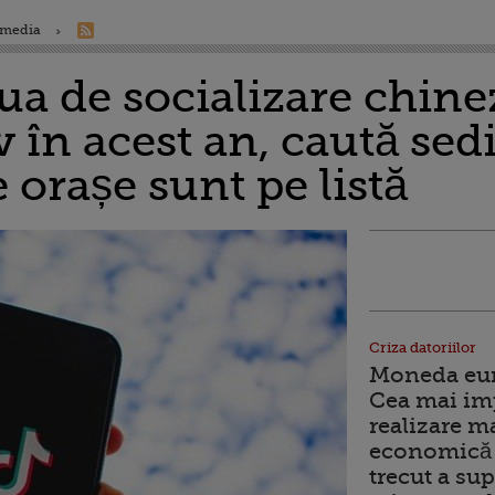
 media
ua de socializare chine
 în acest an, caută sed
e orașe sunt pe listă
Criza datoriilor
Moneda euro
Cea mai im
realizare m
economică 
trecut a sup