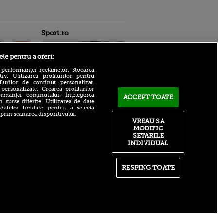
Sport.ro
ele pentru a oferi:
 performanței reclamelor. Stocarea
v. Utilizarea profilurilor pentru
ilurilor de conținut personalizat.
 personalizate. Crearea profilurilor
rmanței conținutului. Înțelegerea
ACCEPT TOATE
n surse diferite. Utilizarea de date
Ce urmează după ce
ntru
 datelor limitate pentru a selecta
Manchester City a refuzat
ita lui,
 prin scanarea dispozitivului.
oferta Barcelonei pentru
t tată!
VREAU SA
Rodri
MODIFIC
, Adela
SETARILE
ANAD a făcut anunțul după
rol
ce TAS a dat verdictul în
INDIVIDUAL
V
scandalul de dopaj în care
este vizat Cosmin Matei
pă o
n film, Sir
RESPING TOATE
Adrian Mazilu a semnat:
se
”Este noul nostru jucător”
n muzică