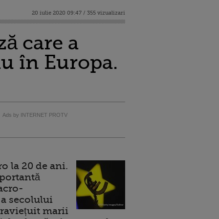
20 iulie 2020 09:47 / 355 vizualizari
ză care a
iu în Europa.
Ads by INTERNET PROTV
 la 20 de ani.
portantă
acro-
a secolului
raviețuit marii