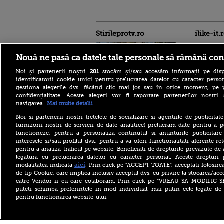
Stirileprotv.ro
ilike-it.
Nouă ne pasă ca datele tale personale să rămână con
Noi și partenerii noștri
201
stocăm și/sau accesăm informații pe disp
identificatorii cookie unici pentru prelucrarea datelor cu caracter person
gestiona alegerile dvs. făcând clic mai jos sau în orice moment, pe 
confidențialitate. Aceste alegeri vor fi raportate partenerilor noștr
Un muncitor moldovean,
navigarea.
Mai multe detalii
lăsat să moară pe șantier de
șase colegi români. Nimeni
Noi si partenerii nostri (retelele de socializare si agentiile de publicita
nu a sunat la ambulanță
furnizorii nostri de servicii de date analitice) prelucram date pentru a p
timp de două ore
functioneze, pentru a personaliza continutul si anunturile publicitare
interesele si/sau profilul dvs., pentru a va oferi functionalitati aferente ret
Arabia Saudită, Turcia și
pentru a analiza traficul pe website. Beneficiati de drepturile prevazute de
Pakistanul, acord de
apărare comună. „Orice
legatura cu prelucrarea datelor cu caracter personal. Aceste drepturi 
atac armat împotriva unuia,
aici
modalitatea indicata
. Prin click pe “ACCEPT TOATE”, acceptati folosire
un atac împotriva tuturor”
de tip Cookie, care implica inclusiv acceptul dvs. cu privire la stocarea/acc
catre Vendor-ii cu care colaboram. Prin click pe “VREAU SA MODIFIC 
O femeie de 82 de ani și-a
puteti schimba preferintele in mod individual, mai putin cele legate de 
recăpătat vederea cu
pentru functionarea website-ului.
ajutorul inteligenței
artificiale. „Nu credeam că
voi putea vedea din nou”