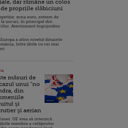
ale, dar rămâne un colos
de propriile slăbiciuni
repetiție: zona euro, extrem de
 la șocuri, în principal din
iilor. Avertisment îngrijorător
Europa a atins nivelul dinainte
omânia, între țările cu cei mai
eri
na
ște măsuri de
 cazul unui ”no
ndra, din
Domeniile
uitul şi
rutier şi aerian
imes: UE vrea să interzică
 țările membre a cetăţenilor