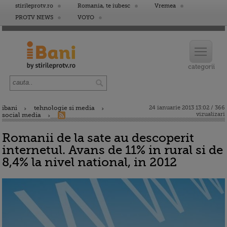
stirileprotv.ro
Romania, te iubesc
Vremea
PROTV NEWS
VOYO
ibani
tehnologie si media
24 ianuarie 2013 13:02 / 366
vizualizari
social media
Romanii de la sate au descoperit
internetul. Avans de 11% in rural si de
8,4% la nivel national, in 2012