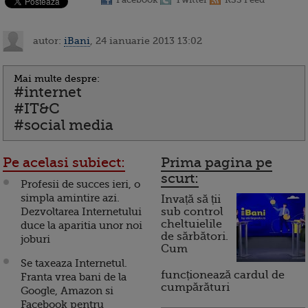
autor:
iBani
, 24 ianuarie 2013 13:02
Mai multe despre:
#internet
#IT&C
#social media
Pe acelasi subiect:
Prima pagina pe
scurt:
Profesii de succes ieri, o
simpla amintire azi.
Invață să ții
Dezvoltarea Internetului
sub control
cheltuielile
duce la aparitia unor noi
de sărbători.
joburi
Cum
Se taxeaza Internetul.
funcționează cardul de
Franta vrea bani de la
cumpărături
Google, Amazon si
Facebook pentru