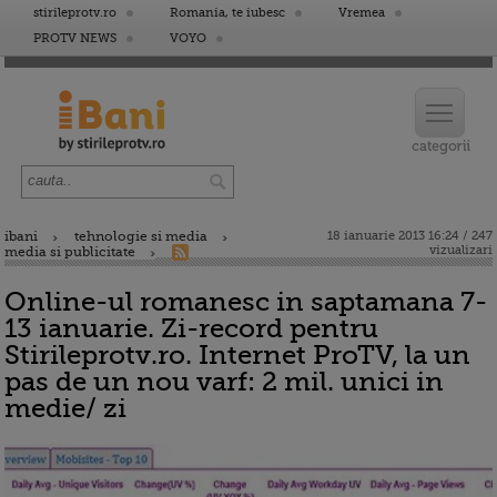
stirileprotv.ro
Romania, te iubesc
Vremea
PROTV NEWS
VOYO
ibani
tehnologie si media
18 ianuarie 2013 16:24 / 247
vizualizari
media si publicitate
Online-ul romanesc in saptamana 7-
13 ianuarie. Zi-record pentru
Stirileprotv.ro. Internet ProTV, la un
pas de un nou varf: 2 mil. unici in
medie/ zi