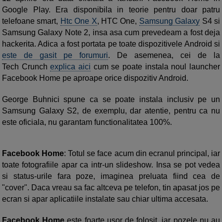
Google Play. Era disponibila in teorie pentru doar patru
telefoane smart,
Htc One X
, HTC One,
Samsung Galaxy
S4 si
Samsung Galaxy Note 2, insa asa cum prevedeam a fost deja
hackerita. Adica a fost portata pe toate dispozitivele Android si
este de gasit pe forumuri
. De asemenea, cei de la
Tech Crunch
explica aici
cum se poate instala noul launcher
Facebook Home pe aproape orice dispozitiv Android.
George Buhnici spune ca se poate instala inclusiv pe un
Samsung Galaxy S2, de exemplu, dar atentie, pentru ca nu
este oficiala, nu garantam functionalitatea 100%.
Facebook Home
: Totul se face acum din ecranul principal, iar
toate fotografiile apar ca intr-un slideshow. Insa se pot vedea
si status-urile fara poze, imaginea preluata fiind cea de
"cover". Daca vreau sa fac altceva pe telefon, tin apasat jos pe
ecran si apar aplicatiile instalate sau chiar ultima accesata.
Facebook Home
este foarte usor de folosit, iar pozele nu au