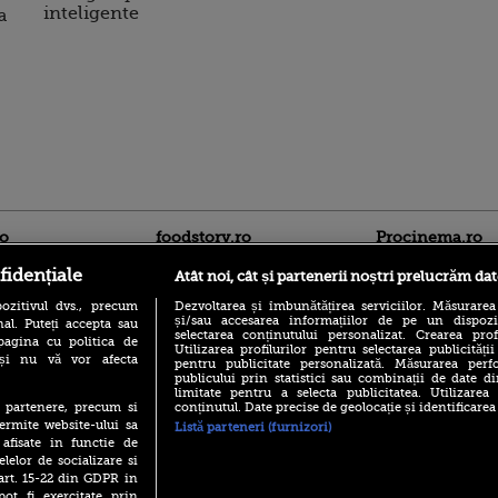
inteligente
a
ro
foodstory.ro
Procinema.ro
fidențiale
Atât noi, cât și partenerii noștri prelucrăm dat
ozitivul dvs., precum
Dezvoltarea și îmbunătățirea serviciilor. Măsurarea
și/sau accesarea informațiilor de pe un dispoziti
al. Puteți accepta sau
selectarea conținutului personalizat. Crearea prof
pagina cu politica de
Utilizarea profilurilor pentru selectarea publicității
i și nu vă vor afecta
pentru publicitate personalizată. Măsurarea perfo
publicului prin statistici sau combinații de date di
limitate pentru a selecta publicitatea. Utilizarea
(P) Descoperă Lumea
Emoții intense pe
conținutul. Date precise de geolocație și identificarea
te partenere, precum si
Evenimentelor din România
Sebastian Stan! Iub
ermite website-ului sa
Listă parteneri (furnizori)
cu Transilvania Events!
Annabelle, l-a făcu
 afisate in functie de
(P) Raku, gaming intens și o
elelor de socializare si
Din 14 septembrie
pauză binemeritată cu...
 art. 15-22 din GDPR in
Popescu revine în 
pizza Guseppe
principal la Pro T
pot fi exercitate prin