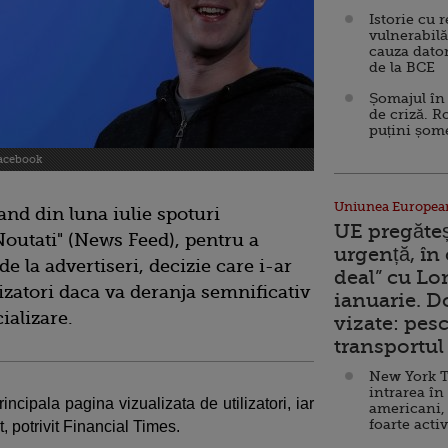
Istorie cu 
vulnerabilă
cauza dator
de la BCE
Șomajul în 
de criză. R
puțini șom
Facebook
Uniunea Europea
nd din luna iulie spoturi
UE pregăte
Noutati" (News Feed), pentru a
urgență, în
e la advertiseri, decizie care i-ar
deal” cu Lo
izatori daca va deranja semnificativ
ianuarie. 
ializare.
vizate: pesc
transportul 
New York T
intrarea în
ncipala pagina vizualizata de utilizatori, iar
americani,
foarte acti
, potrivit Financial Times.