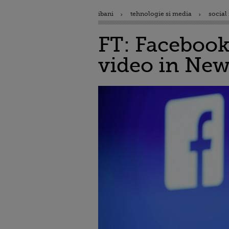
ibani
tehnologie si media
social
FT: Facebook
video in New