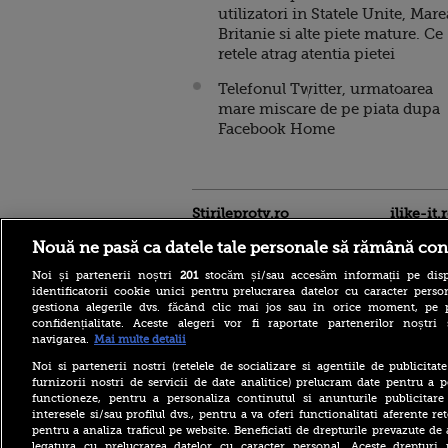
utilizatori in Statele Unite, Mare
Britanie si alte piete mature. Ce
retele atrag atentia pietei
Telefonul Twitter, urmatoarea
mare miscare de pe piata dupa
Facebook Home
Stirileprotv.ro
ilike-it.
Nouă ne pasă ca datele tale personale să rămână con
Noi și partenerii noștri
201
stocăm și/sau accesăm informații pe disp
identificatorii cookie unici pentru prelucrarea datelor cu caracter person
gestiona alegerile dvs. făcând clic mai jos sau în orice moment, pe 
confidențialitate. Aceste alegeri vor fi raportate partenerilor noștr
navigarea.
Mai multe detalii
„Miracol. Nu am văzut
niciodată atâta export”.
Noi si partenerii nostri (retelele de socializare si agentiile de publicita
Bulgaria vinde energie la
furnizorii nostri de servicii de date analitice) prelucram date pentru a p
nivel record după
functioneze, pentru a personaliza continutul si anunturile publicitare
reducerea producției la
interesele si/sau profilul dvs., pentru a va oferi functionalitati aferente ret
Cernavodă
pentru a analiza traficul pe website. Beneficiati de drepturile prevazute de
Una dintre cele mai mari
legatura cu prelucrarea datelor cu caracter personal. Aceste drepturi 