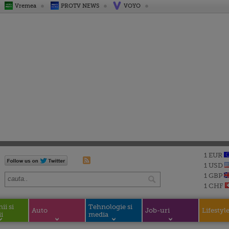
Vremea
PROTV NEWS
VOYO
1 EUR
1 USD
1 GBP
1 CHF
i si
Tehnologie si
Auto
Job-uri
Lifestyl
i
media