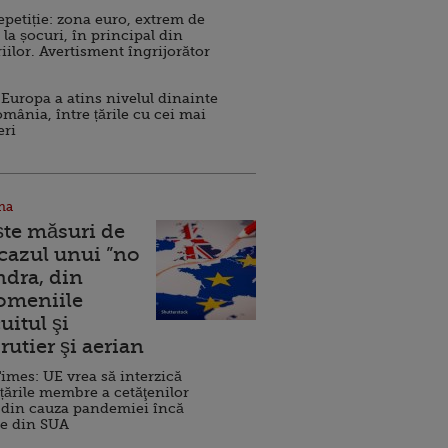
repetiție: zona euro, extrem de
 la șocuri, în principal din
iilor. Avertisment îngrijorător
Europa a atins nivelul dinainte
omânia, între țările cu cei mai
eri
na
ște măsuri de
 cazul unui ”no
ndra, din
Domeniile
uitul şi
rutier şi aerian
imes: UE vrea să interzică
 țările membre a cetăţenilor
 din cauza pandemiei încă
ve din SUA