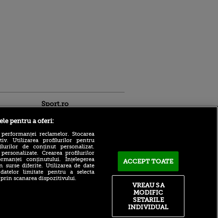
Sport.ro
ele pentru a oferi:
 performanței reclamelor. Stocarea
v. Utilizarea profilurilor pentru
ilurilor de conținut personalizat.
 personalizate. Crearea profilurilor
rmanței conținutului. Înțelegerea
ACCEPT TOATE
n surse diferite. Utilizarea de date
 datelor limitate pentru a selecta
Bayern – Aston Villa LIVE
ntru
 prin scanarea dispozitivului.
pe VOYO SPORT 1, vineri, de
ita lui,
VREAU SA
la ora 15:00
t tată!
MODIFIC
SETARILE
ACUM: KuPS - Universitatea
, Adela
Craiova 0-1, pe Sport.ro.
INDIVIDUAL
rol
Ștefan Baiaram face
V