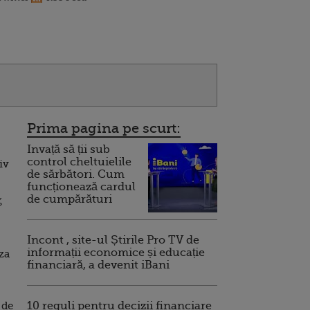
Prima pagina pe scurt:
Invață să ții sub
control cheltuielile
iv
de sărbători. Cum
funcționează cardul
de cumpărături
%
Incont , site-ul Știrile Pro TV de
informații economice și educație
za
financiară, a devenit iBani
 de
10 reguli pentru decizii financiare