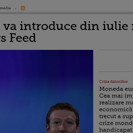
 media
 va introduce din iulie
s Feed
Criza datoriilor
Moneda euro
Cea mai im
realizare m
economică 
trecut a sup
crize mondi
handicapat 