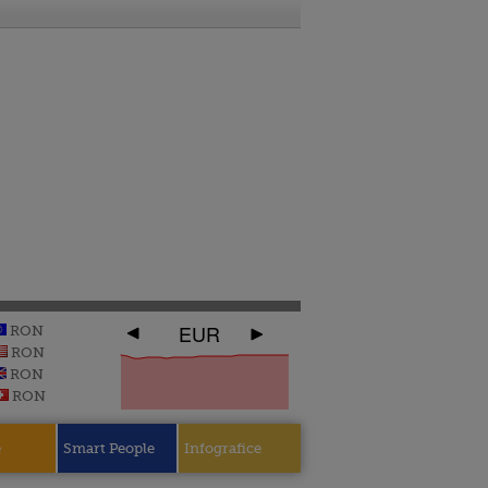
EUR
RON
RON
RON
RON
e
Smart People
Infografice