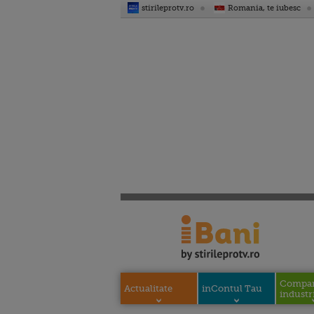
stirileprotv.ro
Romania, te iubesc
Compani
Actualitate
inContul Tau
industri