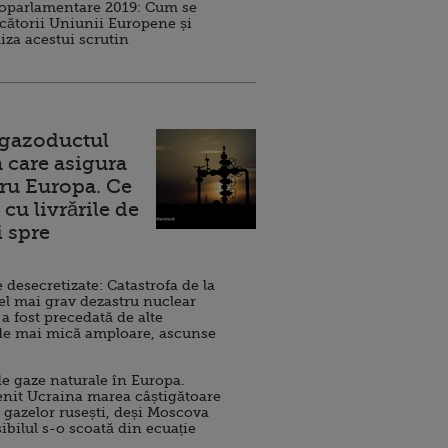
roparlamentare 2019: Cum se
cătorii Uniunii Europene și
iza acestui scrutin
 gazoductul
 care asigura
ru Europa. Ce
cu livrările de
i spre
esecretizate: Catastrofa de la
el mai grav dezastru nuclear
 a fost precedată de alte
de mai mică amploare, ascunse
e gaze naturale în Europa.
nit Ucraina marea câștigătoare
 gazelor rusești, deși Moscova
sibilul s-o scoată din ecuație