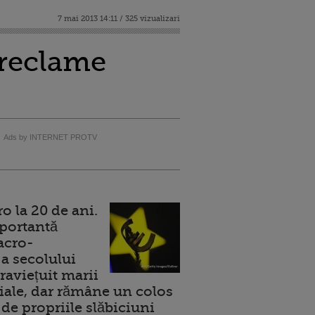
7 mai 2013 14:11 / 325 vizualizari
 reclame
Ads by INTERNET PROTV
 la 20 de ani.
portantă
acro-
a secolului
raviețuit marii
ale, dar rămâne un colos
de propriile slăbiciuni