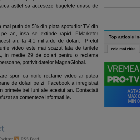
arca astfel sa acceseze bugetele uriase de
ta mai putin de 5% din piata spoturilor TV din
 pe an, insa se extinde rapid. EMarketer
Top articole i
est an, la 4,1 miliarde de dolari. Pretul
ile video este mai scazut fata de tarifele
cele mai citite
UA, in medie 29 de dolari pentru o reclama
 persoane, potrivit datelor MagnaGlobal.
izare spun ca noile reclame video ar putea
oane de dolari pe zi. Facebook a inregistrat
n primele trei luni ale acestui an. Contactati
fuzat sa comenteze informatiile.
t
Twitter
RSS Feed