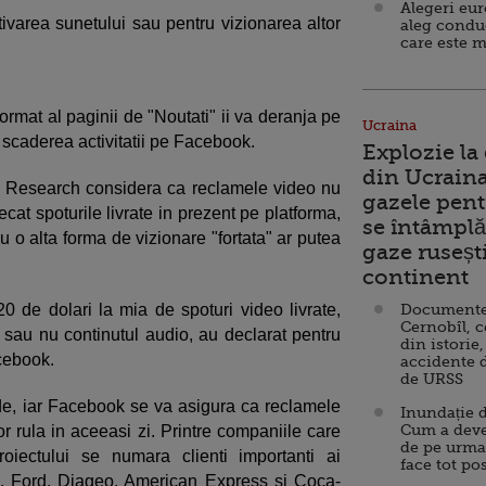
Alegeri eu
tivarea sunetului sau pentru vizionarea altor
aleg condu
care este m
 format al paginii de "Noutati" ii va deranja pe
Ucraina
la scaderea activitatii pe Facebook.
Explozie la
din Ucraina
al Research considera ca reclamele video nu
gazele pent
decat spoturile livrate in prezent pe platforma,
se întâmplă 
u o alta forma de vizionare "fortata" ar putea
gaze ruseșt
continent
 de dolari la mia de spoturi video livrate,
Documente d
Cernobîl, c
va sau nu continutul audio, au declarat pentru
din istorie,
acebook.
accidente 
de URSS
unde, iar Facebook se va asigura ca reclamele
Inundație d
Cum a deve
or rula in aceeasi zi. Printre companiile care
de pe urma
roiectului se numara clienti importanti ai
face tot po
, Ford, Diageo, American Express si Coca-