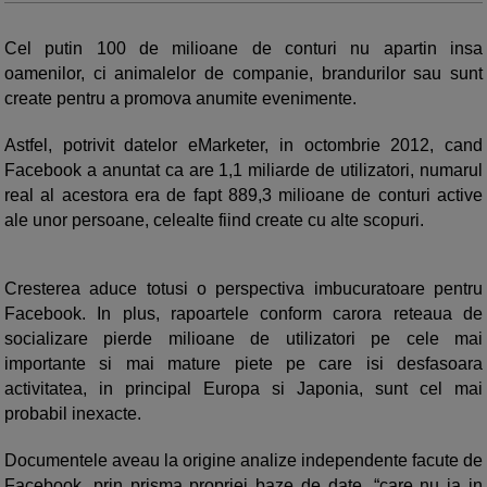
Cel putin 100 de milioane de conturi nu apartin insa
oamenilor, ci animalelor de companie, brandurilor sau sunt
create pentru a promova anumite evenimente.
Astfel, potrivit datelor eMarketer, in octombrie 2012, cand
Facebook a anuntat ca are 1,1 miliarde de utilizatori, numarul
real al acestora era de fapt 889,3 milioane de conturi active
ale unor persoane, celealte fiind create cu alte scopuri.
Cresterea aduce totusi o perspectiva imbucuratoare pentru
Facebook. In plus, rapoartele conform carora reteaua de
socializare pierde milioane de utilizatori pe cele mai
importante si mai mature piete pe care isi desfasoara
activitatea, in principal Europa si Japonia, sunt cel mai
probabil inexacte.
Documentele aveau la origine analize independente facute de
Facebook, prin prisma propriei baze de date, “care nu ia in