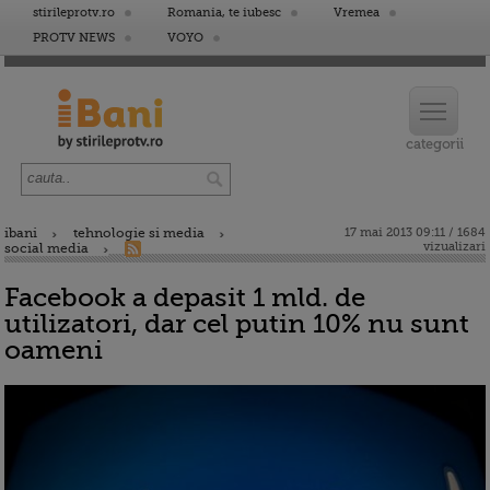
stirileprotv.ro
Romania, te iubesc
Vremea
PROTV NEWS
VOYO
ibani
tehnologie si media
17 mai 2013 09:11 / 1684
vizualizari
social media
Facebook a depasit 1 mld. de
utilizatori, dar cel putin 10% nu sunt
oameni