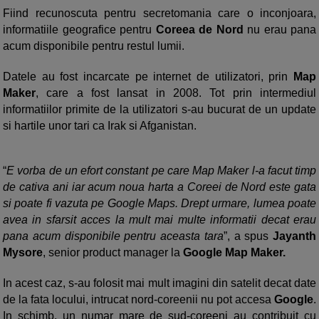
Fiind recunoscuta pentru secretomania care o inconjoara,
informatiile geografice pentru
Coreea de Nord
nu erau pana
acum disponibile pentru restul lumii.
Datele au fost incarcate pe internet de utilizatori, prin
Map
Maker
, care a fost lansat in 2008. Tot prin intermediul
informatiilor primite de la utilizatori s-au bucurat de un update
si hartile unor tari ca Irak si Afganistan.
“
E vorba de un efort constant pe care Map Maker l-a facut timp
de cativa ani iar acum noua harta a Coreei de Nord este gata
si poate fi vazuta pe Google Maps. Drept urmare, lumea poate
avea in sfarsit acces la mult mai multe informatii decat erau
pana acum disponibile pentru aceasta tara
”, a spus
Jayanth
Mysore
, senior product manager la
Google Map Maker.
In acest caz, s-au folosit mai mult imagini din satelit decat date
de la fata locului, intrucat nord-coreenii nu pot accesa
Google
.
In schimb, un numar mare de sud-coreeni au contribuit cu