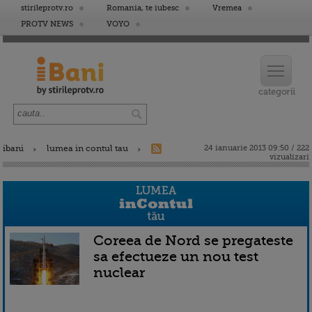
stirileprotv.ro
Romania, te iubesc
Vremea
PROTV NEWS
VOYO
ibani
lumea in contul tau
24 ianuarie 2013 09:50 / 222
vizualizari
Coreea de Nord se pregateste
sa efectueze un nou test
nuclear