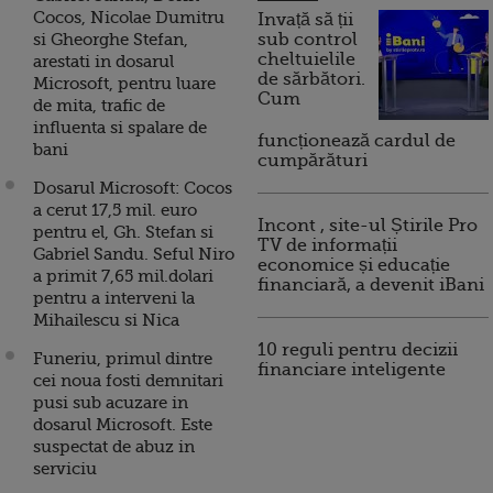
Cocos, Nicolae Dumitru
Invață să ții
si Gheorghe Stefan,
sub control
cheltuielile
arestati in dosarul
de sărbători.
Microsoft, pentru luare
Cum
de mita, trafic de
influenta si spalare de
funcționează cardul de
bani
cumpărături
Dosarul Microsoft: Cocos
a cerut 17,5 mil. euro
Incont , site-ul Știrile Pro
pentru el, Gh. Stefan si
TV de informații
Gabriel Sandu. Seful Niro
economice și educație
a primit 7,65 mil.dolari
financiară, a devenit iBani
pentru a interveni la
Mihailescu si Nica
10 reguli pentru decizii
Funeriu, primul dintre
financiare inteligente
cei noua fosti demnitari
pusi sub acuzare in
dosarul Microsoft. Este
suspectat de abuz in
serviciu