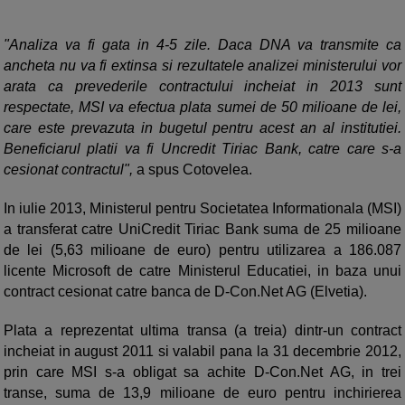
"Analiza va fi gata in 4-5 zile. Daca DNA va transmite ca
ancheta nu va fi extinsa si rezultatele analizei ministerului vor
arata ca prevederile contractului incheiat in 2013 sunt
respectate, MSI va efectua plata sumei de 50 milioane de lei,
care este prevazuta in bugetul pentru acest an al institutiei.
Beneficiarul platii va fi Uncredit Tiriac Bank, catre care s-a
cesionat contractul",
a spus Cotovelea.
In iulie 2013, Ministerul pentru Societatea Informationala (MSI)
a transferat catre UniCredit Tiriac Bank suma de 25 milioane
de lei (5,63 milioane de euro) pentru utilizarea a 186.087
licente Microsoft de catre Ministerul Educatiei, in baza unui
contract cesionat catre banca de D-Con.Net AG (Elvetia).
Plata a reprezentat ultima transa (a treia) dintr-un contract
incheiat in august 2011 si valabil pana la 31 decembrie 2012,
prin care MSI s-a obligat sa achite D-Con.Net AG, in trei
transe, suma de 13,9 milioane de euro pentru inchirierea