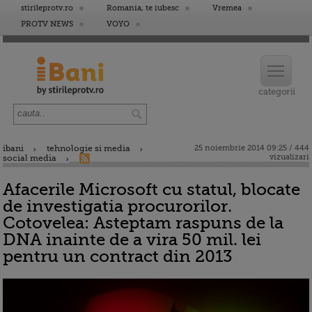
stirileprotv.ro
Romania, te iubesc
Vremea
PROTV NEWS
VOYO
ibani
tehnologie si media
25 noiembrie 2014 09:25 / 444
vizualizari
social media
Afacerile Microsoft cu statul, blocate
de investigatia procurorilor.
Cotovelea: Asteptam raspuns de la
DNA inainte de a vira 50 mil. lei
pentru un contract din 2013