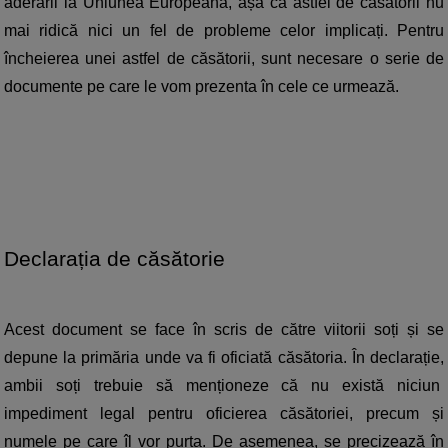
aderării la Uniunea Europeană, așa că astfel de căsătorii nu 
mai ridică nici un fel de probleme celor implicați. Pentru 
încheierea unei astfel de căsătorii, sunt necesare o serie de 
documente pe care le vom prezenta în cele ce urmează.
Declarația de căsătorie
Acest document se face în scris de către viitorii soți și se 
depune la primăria unde va fi oficiată căsătoria. În declarație, 
ambii soți trebuie să menționeze că nu există niciun  
impediment legal pentru oficierea căsătoriei, precum și 
numele pe care îl vor purta. De asemenea, se precizează în 