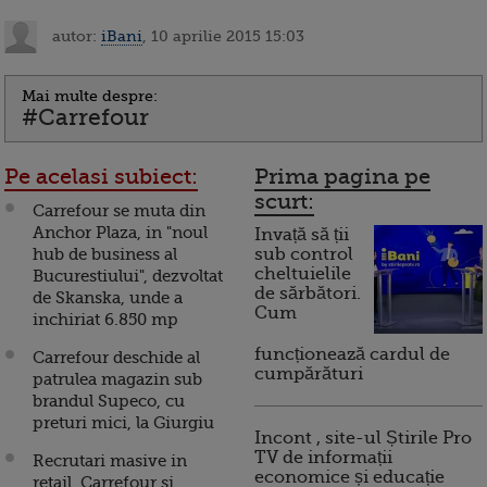
autor:
iBani
, 10 aprilie 2015 15:03
Mai multe despre:
#Carrefour
Pe acelasi subiect:
Prima pagina pe
scurt:
Carrefour se muta din
Anchor Plaza, in "noul
Invață să ții
hub de business al
sub control
cheltuielile
Bucurestiului", dezvoltat
de sărbători.
de Skanska, unde a
Cum
inchiriat 6.850 mp
funcționează cardul de
Carrefour deschide al
cumpărături
patrulea magazin sub
brandul Supeco, cu
preturi mici, la Giurgiu
Incont , site-ul Știrile Pro
TV de informații
Recrutari masive in
economice și educație
retail. Carrefour si