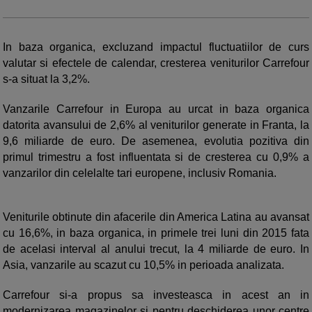
In baza organica, excluzand impactul fluctuatiilor de curs
valutar si efectele de calendar, cresterea veniturilor Carrefour
s-a situat la 3,2%.
Vanzarile Carrefour in Europa au urcat in baza organica
datorita avansului de 2,6% al veniturilor generate in Franta, la
9,6 miliarde de euro. De asemenea, evolutia pozitiva din
primul trimestru a fost influentata si de cresterea cu 0,9% a
vanzarilor din celelalte tari europene, inclusiv Romania.
Veniturile obtinute din afacerile din America Latina au avansat
cu 16,6%, in baza organica, in primele trei luni din 2015 fata
de acelasi interval al anului trecut, la 4 miliarde de euro. In
Asia, vanzarile au scazut cu 10,5% in perioada analizata.
Carrefour si-a propus sa investeasca in acest an in
modernizarea magazinelor si pentru deschiderea unor centre