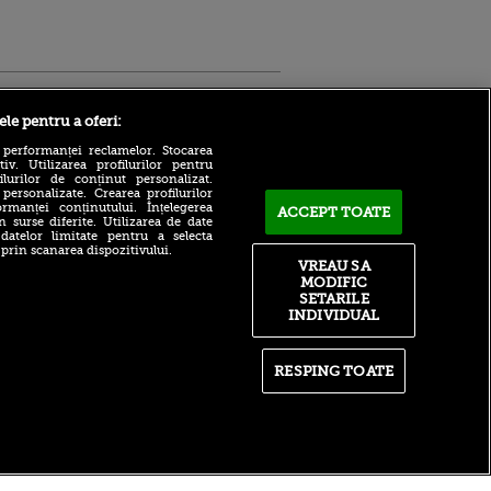
Sport.ro
ele pentru a oferi:
 performanței reclamelor. Stocarea
v. Utilizarea profilurilor pentru
ilurilor de conținut personalizat.
 personalizate. Crearea profilurilor
rmanței conținutului. Înțelegerea
ACCEPT TOATE
n surse diferite. Utilizarea de date
 datelor limitate pentru a selecta
Robert Niță și Cristi Pulhac,
 prin scanarea dispozitivului.
invitații lui Cristi Pintea, de
ntru
VREAU SA
la 16:00, la VOYO SPORT
ita lui,
MODIFIC
LIVE
t tată!
SETARILE
Ce a schimbat Sorana
INDIVIDUAL
, Adela
Cîrstea pentru a putea intra
rol
în top 20 WTA, la 36 de ani:
V
concluzia antrenorului
RESPING TOATE
pă o
Ștefan Baiaram nu are dubii
n film, Sir
cu privire la retur după
se
KuPS - Universitatea
n muzică
Craiova 1-1: „Va fi cu totul
diferit”