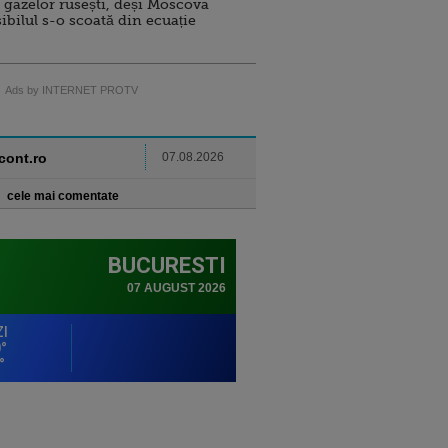
 gazelor rusești, deși Moscova
sibilul s-o scoată din ecuație
Ads by INTERNET PROTV
ncont.ro
07.08.2026
cele mai comentate