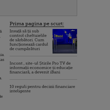
Prima pagina pe scurt:
Invață să ții sub
ă
control cheltuielile
A
de sărbători. Cum
funcționează cardul
de cumpărături
ia.
tas
Incont , site-ul Știrile Pro TV de
informații economice și educație
financiară, a devenit iBani
a.
10 reguli pentru decizii financiare
inteligente
de