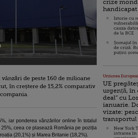
crize mondi
handicapat 
Istorie cu 
vulnerabilă
cauza dator
de la BCE
Șomajul în 
de criză. R
puțini șom
Uniunea Europea
t vânzări de peste 160 de milioane
UE pregăte
ut, în creștere de 15,2% comparativ
urgență, în
t compania.
deal” cu Lo
ianuarie. 
vizate: pesc
transportul 
%, iar ponderea vânzărilor online în totalul
ape 25%, ceea ce plasează România pe poziția
New York T
intrarea în
roația (20,1%) și Marea Britanie (18,2%).