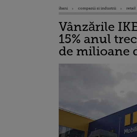
ibani
companii si industrii
retail
Vânzările IKE
15% anul tre
de milioane 