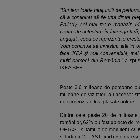
“Suntem foarte mulțumiți de perfor
că a continuat să fie una dintre pi
Pallady, cel mai mare magazin IK
centre de colectare în întreaga țară
angajați, ceea ce reprezintă o creș
Vom continua să investim atât în oa
face IKEA și mai convenabilă, mai 
mulți oameni din România,”
a spus
IKEA SEE.
Peste 3,6 milioane de persoane au
milioane de vizitatori au accesat s
de comenzi au fost plasate online.
Dintre cele peste 20 de milioane
românilor, 62% au fost obiecte de mo
OFTAST și familia de mobilier LACK
și farfuria OFTAST fiind cele mai vân