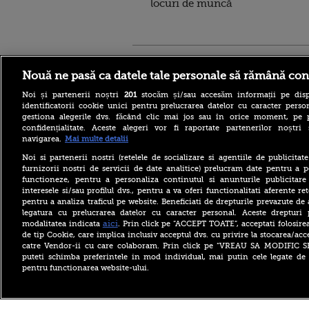
locuri de muncă
Stirileprotv.ro
ilike-it.
Nouă ne pasă ca datele tale personale să rămână con
Noi și partenerii noștri
201
stocăm și/sau accesăm informații pe disp
identificatorii cookie unici pentru prelucrarea datelor cu caracter person
gestiona alegerile dvs. făcând clic mai jos sau în orice moment, pe 
confidențialitate. Aceste alegeri vor fi raportate partenerilor noștr
navigarea.
Mai multe detalii
Nivelul scăzut al Dunării a
Noi si partenerii nostri (retelele de socializare si agentiile de publicita
scos la iveală fundațiile
furnizorii nostri de servicii de date analitice) prelucram date pentru a p
unui pod roman vechi de
functioneze, pentru a personaliza continutul si anunturile publicitare
aproape 1.700 de ani. FOTO
interesele si/sau profilul dvs., pentru a va oferi functionalitati aferente ret
pentru a analiza traficul pe website. Beneficiati de drepturile prevazute de
Bacteria care „mănâncă”
țesuturile a provocat
legatura cu prelucrarea datelor cu caracter personal. Aceste drepturi 
moartea a cinci persoane în
aici
modalitatea indicata
. Prin click pe “ACCEPT TOATE”, acceptati folosire
acest an, anunță autoritățile
de tip Cookie, care implica inclusiv acceptul dvs. cu privire la stocarea/acc
catre Vendor-ii cu care colaboram. Prin click pe “VREAU SA MODIFIC 
Bolojan, înaintea ratingului
puteti schimba preferintele in mod individual, mai putin cele legate de 
de țară Moody’s: Am fost
pentru functionarea website-ului.
cinstiți cu românii, am
muncit din greu. Alianța
PSD-AUR ”minează” țara