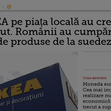
A pe piața locală au cr
cut. Românii au cumpăr
de produse de la suedez
Criza datoriilor
Moneda euro
Cea mai im
realizare m
economică 
trecut a sup