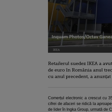
IKEA
Retailerul suedez IKEA a avu
de euro în România anul trec
cu anul precedent, a anunța
Comerțul electronic a crescut cu 35
cifrei de afaceri se ridică la apro
de lider în Ingka Group, urmată de C