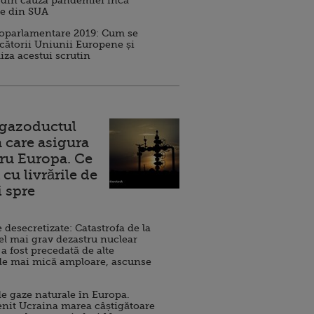
 din cauza pandemiei încă
ve din SUA
roparlamentare 2019: Cum se
cătorii Uniunii Europene și
iza acestui scrutin
 gazoductul
 care asigura
ru Europa. Ce
cu livrările de
i spre
esecretizate: Catastrofa de la
el mai grav dezastru nuclear
 a fost precedată de alte
de mai mică amploare, ascunse
e gaze naturale în Europa.
nit Ucraina marea câștigătoare