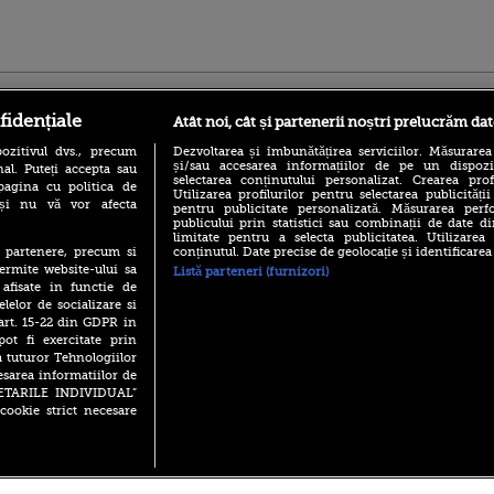
ro
foodstory.ro
Procinema.ro
fidențiale
Atât noi, cât și partenerii noștri prelucrăm dat
ozitivul dvs., precum
Dezvoltarea și îmbunătățirea serviciilor. Măsurarea
și/sau accesarea informațiilor de pe un dispoziti
al. Puteți accepta sau
selectarea conținutului personalizat. Crearea prof
pagina cu politica de
Utilizarea profilurilor pentru selectarea publicității
i și nu vă vor afecta
pentru publicitate personalizată. Măsurarea perfo
publicului prin statistici sau combinații de date di
limitate pentru a selecta publicitatea. Utilizarea
conținutul. Date precise de geolocație și identificarea
te partenere, precum si
(P) Descoperă Lumea
Emoții intense pe
ermite website-ului sa
Listă parteneri (furnizori)
Evenimentelor din România
Sebastian Stan! Iub
 afisate in functie de
cu Transilvania Events!
Annabelle, l-a făcu
elelor de socializare si
(P) Raku, gaming intens și o
 art. 15-22 din GDPR in
Din 14 septembrie
pauză binemeritată cu...
Popescu revine în 
pot fi exercitate prin
pizza Guseppe
principal la Pro T
a tuturor Tehnologiilor
(P) Poți folosi bonurile de
esarea informatiilor de
La 88 de ani și du
masă pentru a comanda
SETARILE INDIVIDUAL”
carieră fabuloasă î
mâncare acasă? Lista
cookie strict necesare
Anthony Hopkins 
aplicațiilor care le acceptă
lansează oficial î