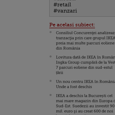
#retail
#vanzari
Pe acelasi subiect:
Consiliul Concurenţei analizeaz
tranzacţia prin care grupul IKE
preia mai multe parcuri eoliene
din România
Lovitura dată de IKEA în Român
Ingka Group cumpără de la Ves
7 parcuri eoliene din sud-estul
țării
Un nou centru IKEA în Români
Unde a fost deschis
IKEA a deschis la București cel
mai mare magazin din Europa 
Sud-Est. Suedezii au investit 90
mil. euro şi au creat 600 de noi