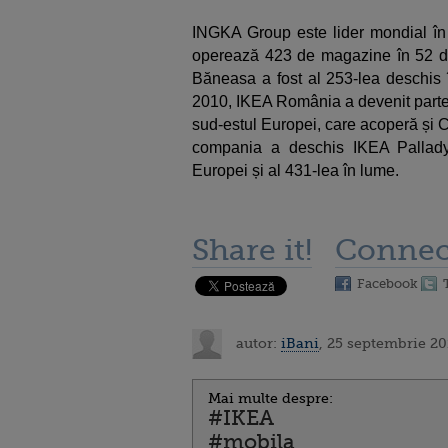
INGKA Group este lider mondial în r
operează 423 de magazine în 52 de
Băneasa a fost al 253-lea deschis î
2010, IKEA România a devenit parte 
sud-estul Europei, care acoperă și C
compania a deschis IKEA Pallad
Europei și al 431-lea în lume.
Share it!
Connec
Facebook
autor:
iBani
, 25 septembrie 20
Mai multe despre:
#IKEA
#mobila