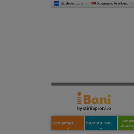
stirileprotv.ro
Romania, te iubesc
Compani
Actualitate
inContul Tau
industri