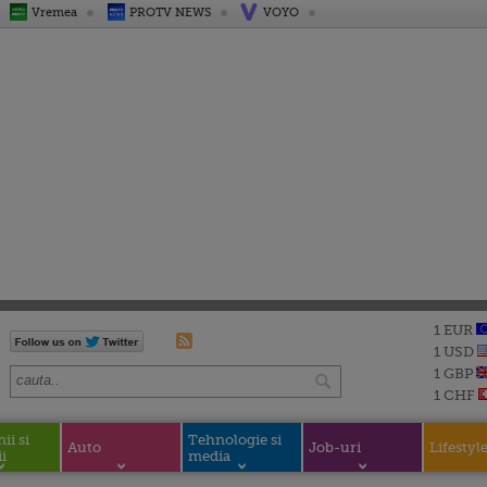
Vremea
PROTV NEWS
VOYO
1 EUR
1 USD
1 GBP
1 CHF
i si
Tehnologie si
Auto
Job-uri
Lifestyl
i
media