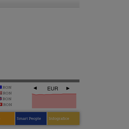
EUR
RON
RON
RON
RON
e
Smart People
Infografice