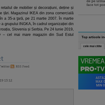
de pe urma
face tot po
etailul de mobilier și decorațiuni, deține și
 țări. Magazinul IKEA din zona comercială
n a 35-a ţară, pe 21 martie 2007. În martie
a grupului INGKA, în cadrul organizației din
roația, Slovenia și Serbia. Pe 24 Iunie 2019,
y – cel mai mare magazin din Sud Estul
Top articole i
cele mai citite
t
Twitter
RSS Feed
19 13:12