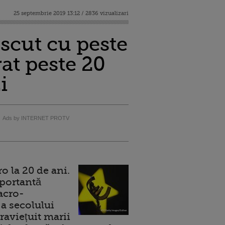
25 septembrie 2019 13:12 / 2836 vizualizari
escut cu peste
at peste 20
i
Ads by INTERNET PROTV
 la 20 de ani.
portantă
acro-
a secolului
raviețuit marii