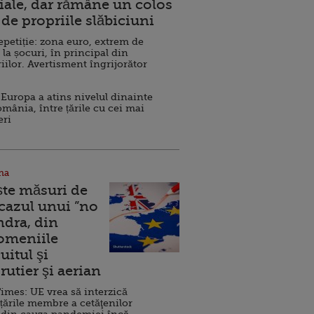
ale, dar rămâne un colos
de propriile slăbiciuni
repetiție: zona euro, extrem de
 la șocuri, în principal din
iilor. Avertisment îngrijorător
Europa a atins nivelul dinainte
omânia, între țările cu cei mai
eri
na
ște măsuri de
 cazul unui ”no
ndra, din
Domeniile
uitul şi
rutier şi aerian
imes: UE vrea să interzică
 țările membre a cetăţenilor