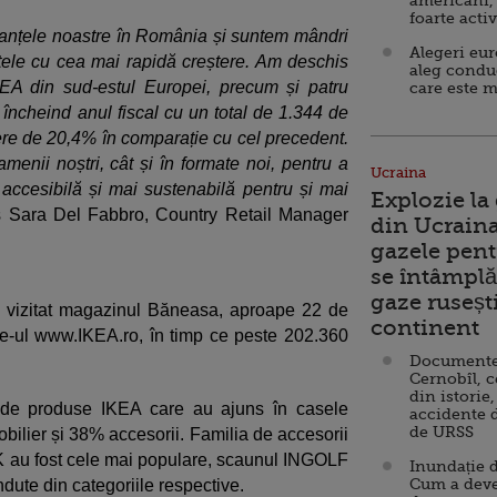
americani,
foarte acti
manțele noastre în România și suntem mândri
Alegeri eu
ețele cu cea mai rapidă creștere. Am deschis
aleg condu
EA din sud-estul Europei, precum și patru
care este m
, încheind anul fiscal cu un total de 1.344 de
tere de 20,4% în comparație cu cel precedent.
menii noștri, cât și în formate noi, pentru a
Ucraina
accesibilă și mai sustenabilă pentru și mai
Explozie la
 Sara Del Fabbro, Country Retail Manager
din Ucraina
gazele pent
se întâmplă 
gaze ruseșt
 vizitat magazinul Băneasa, aproape 22 de
continent
ite-ul www.IKEA.ro, în timp ce peste 202.360
Documente d
Cernobîl, c
din istorie,
 de produse IKEA care au ajuns în casele
accidente 
de URSS
bilier și 38% accesorii. Familia de accesorii
 au fost cele mai populare, scaunul INGOLF
Inundație d
Cum a deve
dute din categoriile respective.