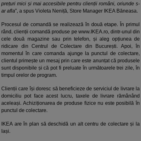
prețuri mici și mai accesibile pentru clienții români, oriunde s-
ar afla
”, a spus Violeta Neniță, Store Manager IKEA Băneasa.
Procesul de comandă se realizează în două etape. În primul
rând, clienții comandă produse pe www.IKEA.ro, dintr-unul din
cele două magazine sau prin telefon, și aleg opțiunea de
ridicare din Centrul de Colectare din București. Apoi, în
momentul în care comanda ajunge la punctul de colectare,
clientul primește un mesaj prin care este anunțat că produsele
sunt disponibile și că pot fi preluate în următoarele trei zile, în
timpul orelor de program.
Clienții care își doresc să beneficieze de serviciul de livrare la
domiciliu pot face acest lucru, taxele de livrare rămânând
aceleași. Achiziționarea de produse fizice nu este posibilă în
punctul de colectare.
IKEA are în plan să deschidă un alt centru de colectare și la
Iași.