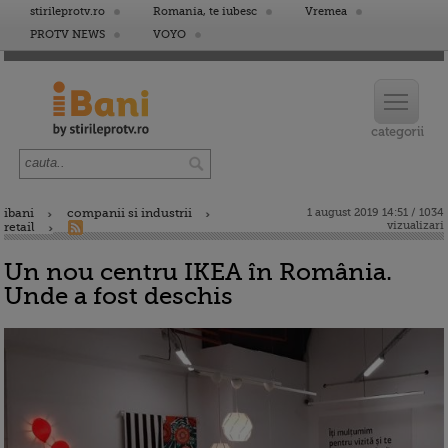
stirileprotv.ro
Romania, te iubesc
Vremea
PROTV NEWS
VOYO
ibani
companii si industrii
1 august 2019 14:51 / 1034
vizualizari
retail
Un nou centru IKEA în România.
Unde a fost deschis