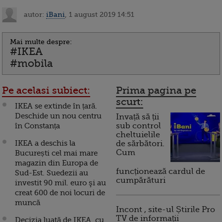
autor:
iBani
, 1 august 2019 14:51
Mai multe despre:
#IKEA
#mobila
Pe acelasi subiect:
Prima pagina pe
scurt:
IKEA se extinde în țară.
Deschide un nou centru
Invață să ții
în Constanța
sub control
cheltuielile
IKEA a deschis la
de sărbători.
Cum
București cel mai mare
magazin din Europa de
funcționează cardul de
Sud-Est. Suedezii au
cumpărături
investit 90 mil. euro şi au
creat 600 de noi locuri de
muncă
Incont , site-ul Știrile Pro
TV de informații
Decizia luată de IKEA, cu