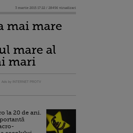
3 martie 2015 17:22 / 28456 vizualizari
ea mai mare
ul mare al
ai mari
Ads by INTERNET PROTV
 la 20 de ani.
portantă
acro-