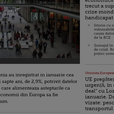
economică 
trecut a sup
crize mondi
handicapat 
Istorie cu 
vulnerabilă
cauza dator
de la BCE
Șomajul în 
de criză. R
puțini șom
Uniunea Europea
nia au inregistrat in ianuarie cea
UE pregăte
sapte ani, de 2,9%, potrivit datelor
urgență, în
, care alimenteaza asteptarile ca
deal” cu Lo
conomii din Europa sa fie
ianuarie. 
sum.
vizate: pesc
transportul 