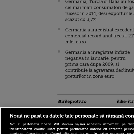
Germania, Turcia si Italia au fos
cei mai mari consumatori de ga
rusesc in 2014, desi exporturile
scazut cu 3,7%
Germania a inregistrat excedent
comercial record anul trecut: 21
mld. euro
Germania a inregistrat inflatie
negativa in ianuarie, pentru
prima oara dupa 2009, si
contribuie la agravarea declinul
preturilor in zona euro
Stirileprotv.ro
ilike-it.
Nouă ne pasă ca datele tale personale să rămână con
Noi și partenerii noștri
201
stocăm și/sau accesăm informații pe disp
identificatorii cookie unici pentru prelucrarea datelor cu caracter person
gestiona alegerile dvs. făcând clic mai jos sau în orice moment, pe 