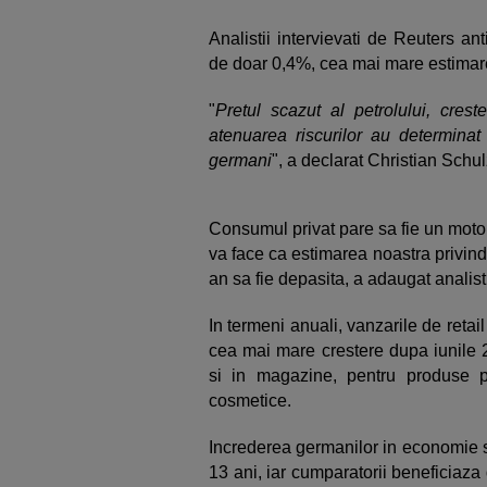
Analistii intervievati de Reuters a
de doar 0,4%, cea mai mare estimar
"
Pretul scazut al petrolului, crest
atenuarea riscurilor au determinat 
germani
", a declarat Christian Schu
Consumul privat pare sa fie un motor
va face ca estimarea noastra privin
an sa fie depasita, a adaugat analist
In termeni anuali, vanzarile de reta
cea mai mare crestere dupa iunile 2
si in magazine, pentru produse pr
cosmetice.
Increderea germanilor in economie se
13 ani, iar cumparatorii beneficiaz