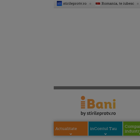
stirileprotv.ro
Romania, te iubesc
Compani
Actualitate
inContul Tau
industri