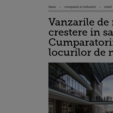
ibani
companii si industrii
retail
Vanzarile de
crestere in sa
Cumparatorii
locurilor de 