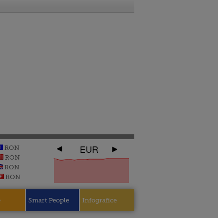
EUR
RON
RON
RON
RON
e
Smart People
Infografice