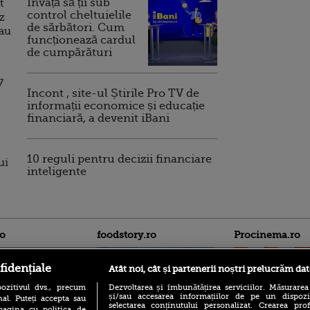
Invață să ții sub
t
control cheltuielile
z
de sărbători. Cum
 au
funcționează cardul
de cumpărături
7
Incont , site-ul Știrile Pro TV de
informații economice și educație
financiară, a devenit iBani
10 reguli pentru decizii financiare
ui
inteligente
ro
foodstory.ro
Procinema.ro
fidențiale
Atât noi, cât și partenerii noștri prelucrăm dat
ozitivul dvs., precum
Dezvoltarea și îmbunătățirea serviciilor. Măsurarea
și/sau accesarea informațiilor de pe un dispoziti
al. Puteți accepta sau
selectarea conținutului personalizat. Crearea prof
pagina cu politica de