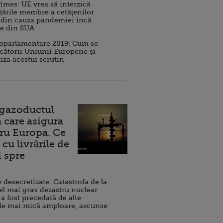
imes: UE vrea să interzică
 țările membre a cetăţenilor
 din cauza pandemiei încă
ve din SUA
roparlamentare 2019: Cum se
cătorii Uniunii Europene și
iza acestui scrutin
 gazoductul
 care asigura
ru Europa. Ce
cu livrările de
i spre
esecretizate: Catastrofa de la
el mai grav dezastru nuclear
 a fost precedată de alte
de mai mică amploare, ascunse