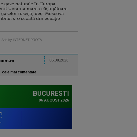
e gaze naturale în Europa.
nit Ucraina marea câștigătoare
 gazelor rusești, deși Moscova
sibilul s-o scoată din ecuație
Ads by INTERNET PROTV
ncont.ro
06.08.2026
cele mai comentate