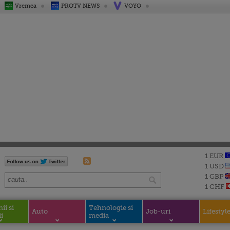
Vremea
PROTV NEWS
VOYO
1 EUR
1 USD
1 GBP
1 CHF
i si
Tehnologie si
Auto
Job-uri
Lifestyl
i
media