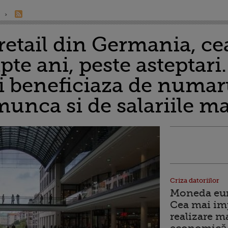
 retail din Germania, c
pte ani, peste asteptari.
 beneficiaza de numar
munca si de salariile m
Criza datoriilor
Moneda euro
Cea mai im
realizare m