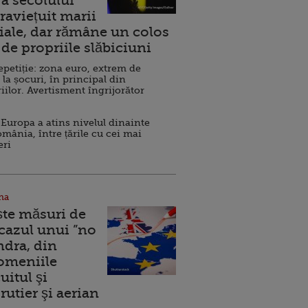
a secolului
raviețuit marii
ale, dar rămâne un colos
de propriile slăbiciuni
repetiție: zona euro, extrem de
 la șocuri, în principal din
iilor. Avertisment îngrijorător
Europa a atins nivelul dinainte
omânia, între țările cu cei mai
eri
na
ște măsuri de
 cazul unui ”no
ndra, din
Domeniile
uitul şi
rutier şi aerian