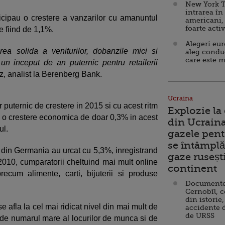
New York T
intrarea în
nticipau o crestere a vanzarilor cu amanuntul
americani,
foarte acti
e fiind de 1,1%.
Alegeri eu
erea solida a veniturilor, dobanzile mici si
aleg condu
care este m
un inceput de an puternic pentru retailerii
lz, analist la Berenberg Bank.
Ucraina
 puternic de crestere in 2015 si cu acest ritm
Explozie la
d o crestere economica de doar 0,3% in acest
din Ucraina
ul.
gazele pent
se întâmplă 
il din Germania au urcat cu 5,3%, inregistrand
gaze ruseșt
010, cumparatorii cheltuind mai mult online
continent
ecum alimente, carti, bijuterii si produse
Documente d
Cernobîl, c
din istorie,
 afla la cel mai ridicat nivel din mai mult de
accidente 
de URSS
a de numarul mare al locurilor de munca si de