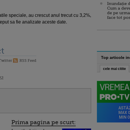
Inundație d
Cum a deve
de pe urma
atile speciale, au crescut anul trecut cu 3,2%,
face tot po
put sa fie analizate aceste date.
t
Top articole i
Twitter
RSS Feed
cele mai citite
22
Prima pagina pe scurt: