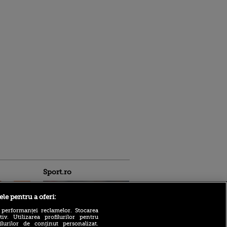
Sport.ro
ele pentru a oferi:
 performanței reclamelor. Stocarea
v. Utilizarea profilurilor pentru
ilurilor de conținut personalizat.