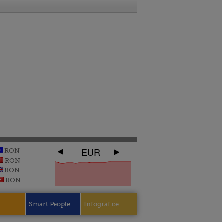
EUR
RON
RON
RON
RON
e
Smart People
Infografice