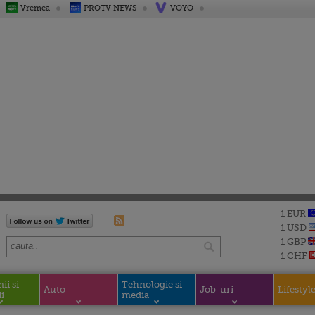
Vremea
PROTV NEWS
VOYO
1 EUR
1 USD
1 GBP
1 CHF
i si
Tehnologie si
Auto
Job-uri
Lifestyl
i
media