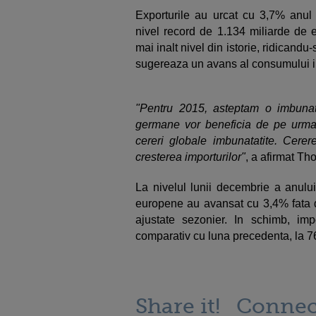
Exporturile au urcat cu 3,7% anul 
nivel record de 1.134 miliarde de 
mai inalt nivel din istorie, ridicand
sugereaza un avans al consumului i
"Pentru 2015, asteptam o imbunatat
germane vor beneficia de pe urma 
cereri globale imbunatatite. Cerer
cresterea importurilor"
, a afirmat T
La nivelul lunii decembrie a anului
europene au avansat cu 3,4% fata d
ajustate sezonier. In schimb, im
comparativ cu luna precedenta, la 76
Share it!
Connec