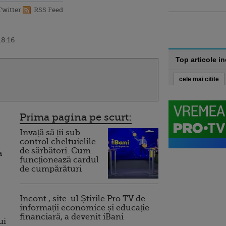
Twitter
RSS Feed
18:16
Top articole i
cele mai citite
Prima pagina pe scurt:
Invață să ții sub
control cheltuielile
de sărbători. Cum
a
funcționează cardul
de cumpărături
Incont , site-ul Știrile Pro TV de
informații economice și educație
financiară, a devenit iBani
ui