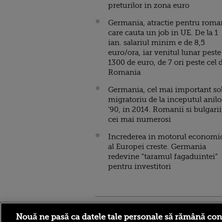
preturilor in zona euro
Germania, atractie pentru roma
care cauta un job in UE. De la 1
ian. salariul minim e de 8,5
euro/ora, iar venitul lunar peste
1300 de euro, de 7 ori peste cel 
Romania
Germania, cel mai important so
migratoriu de la inceputul anilo
'90, in 2014. Romanii si bulgarii
cei mai numerosi
Increderea in motorul economi
al Europei creste. Germania
redevine “taramul fagaduintei”
pentru investitori
Stirileprotv.ro
ilike-it.
Nouă ne pasă ca datele tale personale să rămână con