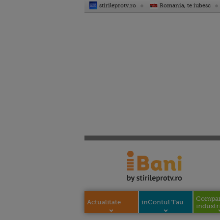
stirileprotv.ro
Romania, te iubesc
Compani
Actualitate
inContul Tau
industri