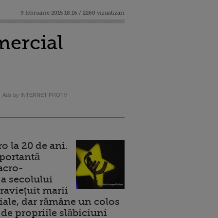
9 februarie 2015 18:16 / 2260 vizualizari
mercial
Ads by INTERNET PROTV
 la 20 de ani.
portantă
acro-
a secolului
raviețuit marii
ale, dar rămâne un colos
de propriile slăbiciuni