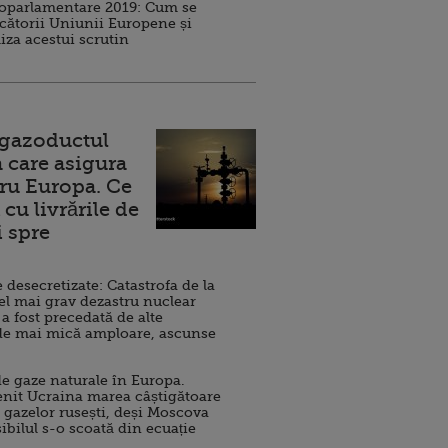
roparlamentare 2019: Cum se
cătorii Uniunii Europene și
iza acestui scrutin
 gazoductul
 care asigura
ru Europa. Ce
cu livrările de
i spre
esecretizate: Catastrofa de la
el mai grav dezastru nuclear
 a fost precedată de alte
de mai mică amploare, ascunse
e gaze naturale în Europa.
nit Ucraina marea câștigătoare
 gazelor rusești, deși Moscova
sibilul s-o scoată din ecuație