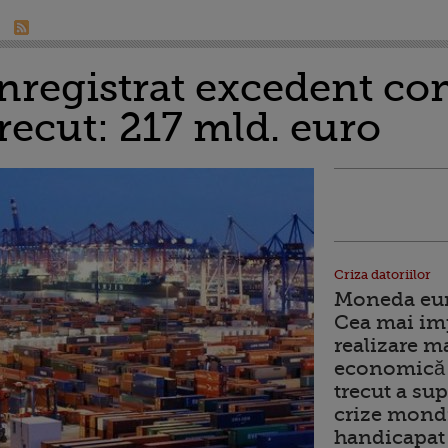
nregistrat excedent co
recut: 217 mld. euro
Criza datoriilor
Moneda euro
Cea mai im
realizare m
economică 
trecut a sup
crize mondi
handicapat 