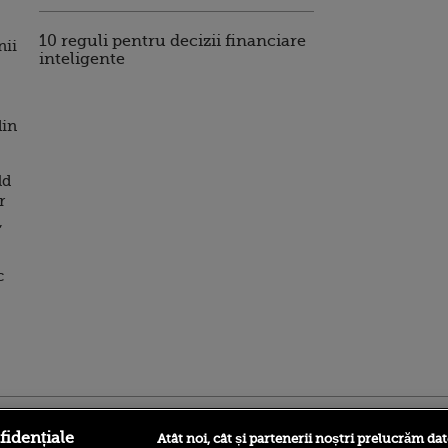
10 reguli pentru decizii financiare
nii
inteligente
din
ld
r
,
c
ro
foodstory.ro
Procinema.ro
fidențiale
Atât noi, cât și partenerii noștri prelucrăm dat