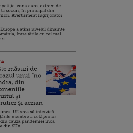
repetiție: zona euro, extrem de
 la șocuri, în principal din
iilor. Avertisment îngrijorător
Europa a atins nivelul dinainte
omânia, între țările cu cei mai
eri
na
ște măsuri de
 cazul unui ”no
ndra, din
Domeniile
uitul şi
rutier şi aerian
imes: UE vrea să interzică
 țările membre a cetăţenilor
 din cauza pandemiei încă
ve din SUA