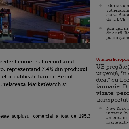
Istorie cu 
vulnerabilă
cauza dator
de la BCE
Șomajul în 
de criză. R
puțini șom
Uniunea Europea
xcedent comercial record anul
UE pregăte
uro, reprezentand 7,4% din produsul
urgență, în
datelor publicate luni de Biroul
deal” cu Lo
s, relateaza MarketWatch si
ianuarie. 
vizate: pesc
transportul 
New York T
intrarea în
veste surplusul comercial a fost de 195,3
americani,
foarte acti