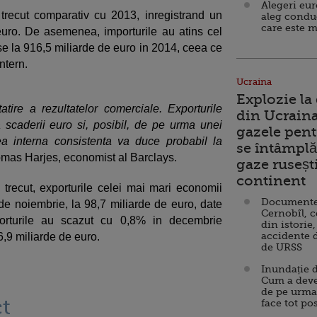
Alegeri eu
trecut comparativ cu 2013, inregistrand un
aleg condu
care este m
euro. De asemenea, importurile au atins cel
u-se la 916,5 miliarde de euro in 2014, ceea ce
ntern.
Ucraina
Explozie la
ire a rezultatelor comerciale. Exporturile
din Ucraina
scaderii euro si, posibil, de pe urma unei
gazele pent
ea interna consistenta va duce probabil la
se întâmplă 
homas Harjes, economist al Barclays.
gaze ruseșt
continent
 trecut, exporturile celei mai mari economii
Documente d
e noiembrie, la 98,7 miliarde de euro, date
Cernobîl, c
porturile au scazut cu 0,8% in decembrie
din istorie,
accidente 
,9 miliarde de euro.
de URSS
Inundație d
Cum a deve
de pe urma
t
face tot po