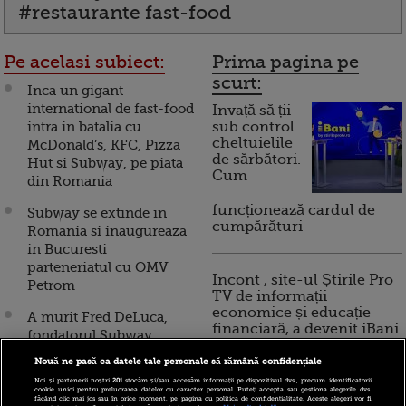
#restaurante fast-food
Pe acelasi subiect:
Prima pagina pe
scurt:
Inca un gigant
international de fast-food
Invață să ții
intra in batalia cu
sub control
cheltuielile
McDonald’s, KFC, Pizza
de sărbători.
Hut si Subway, pe piata
Cum
din Romania
funcționează cardul de
Subway se extinde in
cumpărături
Romania si inaugureaza
in Bucuresti
parteneriatul cu OMV
Incont , site-ul Știrile Pro
Petrom
TV de informații
economice și educație
A murit Fred DeLuca,
financiară, a devenit iBani
fondatorul Subway.
Povestea omului care a
Nouă ne pasă ca datele tale personale să rămână confidențiale
pus bazele primului lant
10 reguli pentru decizii
Noi și partenerii noștri
201
stocăm și/sau accesăm informații pe dispozitivul dvs., precum identificatorii
de fast-food din lume, iar
cookie unici pentru prelucrarea datelor cu caracter personal. Puteți accepta sau gestiona alegerile dvs.
financiare inteligente
făcând clic mai jos sau în orice moment, pe pagina cu politica de confidențialitate. Aceste alegeri vor fi