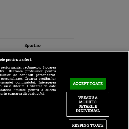
Sport.ro
ele pentru a oferi:
 performanței reclamelor. Stocarea
v. Utilizarea profilurilor pentru
ilurilor de conținut personalizat.
 personalizate. Crearea profilurilor
Toate rezultatele serii de
rmanței conținutului. Înțelegerea
ACCEPT TOATE
miercuri, 5 august, din
n surse diferite. Utilizarea de date
ntru
 datelor limitate pentru a selecta
cupele europene. Surpriză
ita lui,
 prin scanarea dispozitivului.
la meciul fostei adversare a
t tată!
VREAU SA
lui U Cluj
MODIFIC
, Adela
FIFA 'își cere scuze' după
SETARILE
rol
controversatul proiect. Ce
INDIVIDUAL
V
se întâmplă cu Gianni
Infantino
pă o
n film, Sir
Dan Petrescu a ales echipa
RESPING TOATE
se
la care revine: răspuns