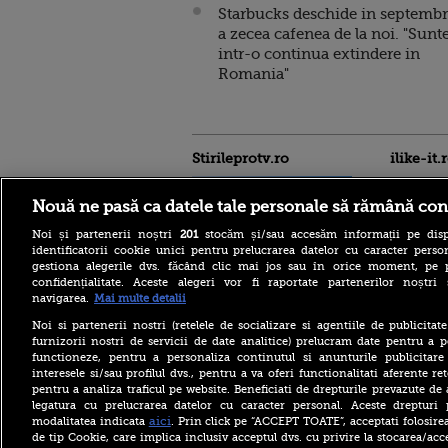
Starbucks deschide in septembr
a zecea cafenea de la noi. "Sun
intr-o continua extindere in
Romania"
Stirileprotv.ro
ilike-it.
Nouă ne pasă ca datele tale personale să rămână con
Noi și partenerii noștri
201
stocăm și/sau accesăm informații pe disp
identificatorii cookie unici pentru prelucrarea datelor cu caracter person
gestiona alegerile dvs. făcând clic mai jos sau în orice moment, pe 
confidențialitate. Aceste alegeri vor fi raportate partenerilor noștr
Italia este sufocată de
navigarea.
Mai multe detalii
caniculă. Toate cele 27 de
oraşe mari ale sale intră sub
Noi si partenerii nostri (retelele de socializare si agentiile de publicita
alertă roșie de căldură
furnizorii nostri de servicii de date analitice) prelucram date pentru a p
extremă
functioneze, pentru a personaliza continutul si anunturile publicitare
interesele si/sau profilul dvs., pentru a va oferi functionalitati aferente ret
Fostul comandant-șef al
pentru a analiza traficul pe website. Beneficiati de drepturile prevazute de
armatei ucrainene, după
declarațiile controversate:
legatura cu prelucrarea datelor cu caracter personal. Aceste drepturi 
Sunt pentru NATO, dar
aici
modalitatea indicata
. Prin click pe “ACCEPT TOATE”, acceptati folosire
trebuie să se reinventeze
de tip Cookie, care implica inclusiv acceptul dvs. cu privire la stocarea/acc