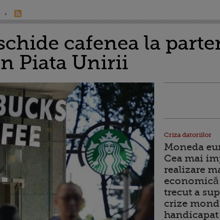
schide cafenea la parte
n Piata Unirii
Criza datoriilor
Moneda euro
Cea mai im
realizare m
economică 
trecut a sup
crize mondi
handicapat 