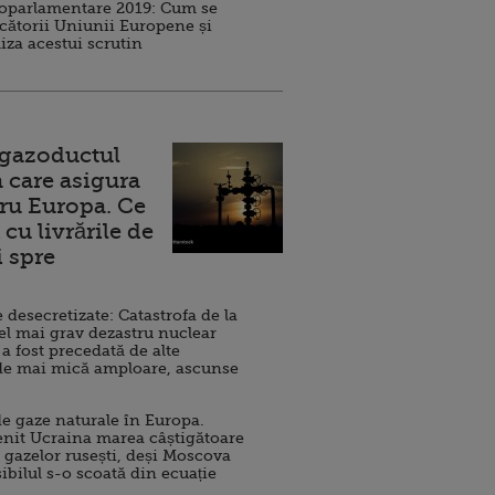
roparlamentare 2019: Cum se
cătorii Uniunii Europene și
iza acestui scrutin
 gazoductul
 care asigura
ru Europa. Ce
cu livrările de
i spre
esecretizate: Catastrofa de la
el mai grav dezastru nuclear
 a fost precedată de alte
de mai mică amploare, ascunse
e gaze naturale în Europa.
nit Ucraina marea câștigătoare
 gazelor rusești, deși Moscova
sibilul s-o scoată din ecuație