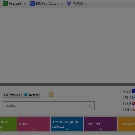
Vremea
PROTV NEWS
VOYO
1 EUR
1 USD
1 GBP
1 CHF
i si
Tehnologie si
Auto
Job-uri
Lifestyl
i
media