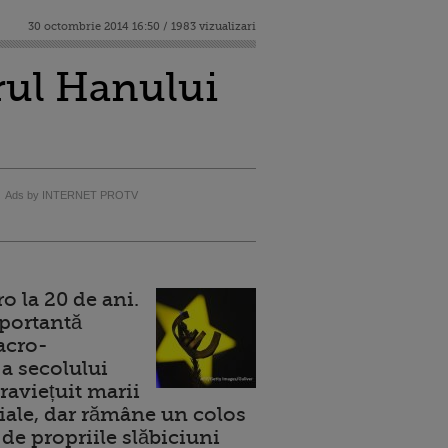
30 octombrie 2014 16:50 / 1983 vizualizari
rul Hanului
Ads by INTERNET PROTV
 la 20 de ani.
portantă
acro-
a secolului
raviețuit marii
ale, dar rămâne un colos
de propriile slăbiciuni