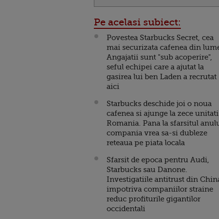
Pe acelasi subiect:
Povestea Starbucks Secret, cea
mai securizata cafenea din lum
Angajatii sunt "sub acoperire",
seful echipei care a ajutat la
gasirea lui ben Laden a recrutat
aici
Starbucks deschide joi o noua
cafenea si ajunge la zece unitati
Romania. Pana la sfarsitul anulu
compania vrea sa-si dubleze
reteaua pe piata locala
Sfarsit de epoca pentru Audi,
Starbucks sau Danone.
Investigatiile antitrust din Chin
impotriva companiilor straine
reduc profiturile gigantilor
occidentali