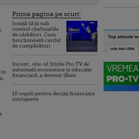
Prima pagina pe scurt:
Invață să ții sub
control cheltuielile
e.
de sărbători. Cum
Top articole i
funcționează cardul
de cumpărături
cele mai citite
Incont , site-ul Știrile Pro TV de
informații economice și educație
 in
financiară, a devenit iBani
i,
10 reguli pentru decizii financiare
inteligente
a