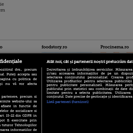
ie
tem
ro
foodstory.ro
Procinema.ro
fidențiale
Atât noi, cât și partenerii noștri prelucrăm dat
ozitivul dvs., precum
Dezvoltarea și îmbunătățirea serviciilor. Măsurarea
și/sau accesarea informațiilor de pe un dispoziti
al. Puteți accepta sau
selectarea conținutului personalizat. Crearea prof
pagina cu politica de
Utilizarea profilurilor pentru selectarea publicității
i și nu vă vor afecta
pentru publicitate personalizată. Măsurarea perfo
publicului prin statistici sau combinații de date di
(P) Descoperă Lumea
Emoții intense pe
limitate pentru a selecta publicitatea. Utilizarea
Evenimentelor din România
Sebastian Stan! Iub
conținutul. Date precise de geolocație și identificarea
te partenere, precum si
cu Transilvania Events!
Annabelle, l-a făcu
ermite website-ului sa
Listă parteneri (furnizori)
(P) Raku, gaming intens și o
 afisate in functie de
Din 14 septembrie
pauză binemeritată cu...
elelor de socializare si
Popescu revine în 
pizza Guseppe
 art. 15-22 din GDPR in
principal la Pro T
pot fi exercitate prin
(P) Poți folosi bonurile de
La 88 de ani și du
a tuturor Tehnologiilor
masă pentru a comanda
carieră fabuloasă î
mâncare acasă? Lista
esarea informatiilor de
Anthony Hopkins 