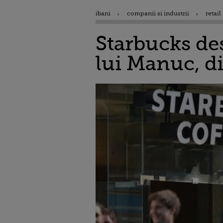
ibani
companii si industrii
retail
Starbucks de
lui Manuc, di