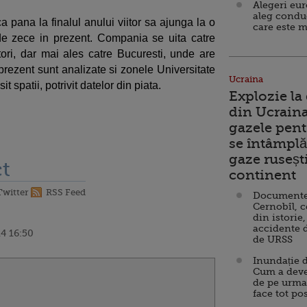
Alegeri eu
aleg condu
 pana la finalul anului viitor sa ajunga la o
care este m
 de zece in prezent. Compania se uita catre
ori, dar mai ales catre Bucuresti, unde are
 prezent sunt analizate si zonele Universitate
Ucraina
 spatii, potrivit datelor din piata.
Explozie la
din Ucraina
gazele pent
se întâmplă 
gaze ruseșt
t
continent
Twitter
RSS Feed
Documente d
Cernobîl, c
din istorie,
accidente 
4 16:50
de URSS
Inundație d
Cum a deve
de pe urma
face tot po