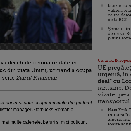
Istorie cu 
vulnerabilă
cauza dator
de la BCE
Șomajul în 
de criză. R
puțini șom
Uniunea Europea
 va deschide o noua unitate in
UE pregăte
uc din piata Unirii, urmand a ocupa
urgență, în
, scrie
Ziarul Financiar
.
deal” cu Lo
ianuarie. 
vizate: pesc
transportul 
a parter si vom ocupa jumatate din parterul
district manager Starbucks Romania.
New York T
intrarea în
americani,
a mai multe cafenele, baruri si mici buticuri.
foarte acti