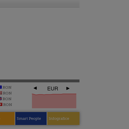
EUR
RON
RON
RON
RON
e
Smart People
Infografice