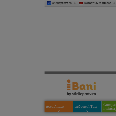
stirileprotv.ro
Romania, te iubesc
Compani
Actualitate
inContul Tau
industri