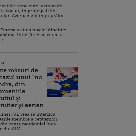
repetiție: zona euro, extrem de
 la șocuri, în principal din
iilor. Avertisment îngrijorător
Europa a atins nivelul dinainte
omânia, între țările cu cei mai
eri
na
ște măsuri de
 cazul unui ”no
ndra, din
Domeniile
uitul şi
rutier şi aerian
imes: UE vrea să interzică
 țările membre a cetăţenilor
 din cauza pandemiei încă
ve din SUA