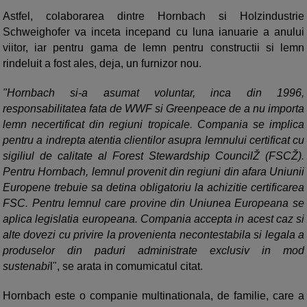
Astfel, colaborarea dintre Hornbach si Holzindustrie
Schweighofer va inceta incepand cu luna ianuarie a anului
viitor, iar pentru gama de lemn pentru constructii si lemn
rindeluit a fost ales, deja, un furnizor nou.
"Hornbach si-a asumat voluntar, inca din 1996,
responsabilitatea fata de WWF si Greenpeace de a nu importa
lemn necertificat din regiuni tropicale. Compania se implica
pentru a indrepta atentia clientilor asupra lemnului certificat cu
sigiliul de calitate al Forest Stewardship CouncilŽ (FSCŽ).
Pentru Hornbach, lemnul provenit din regiuni din afara Uniunii
Europene trebuie sa detina obligatoriu la achizitie certificarea
FSC. Pentru lemnul care provine din Uniunea Europeana se
aplica legislatia europeana. Compania accepta in acest caz si
alte dovezi cu privire la provenienta necontestabila si legala a
produselor din paduri administrate exclusiv in mod
sustenabi
l", se arata in comumicatul citat.
Hornbach este o companie multinationala, de familie, care a