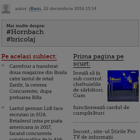
autor:
iBani
, 22 decembrie 2016 15:14
Mai multe despre:
#Hornbach
#bricolaj
Pe acelasi subiect:
Prima pagina pe
scurt:
Carrefour a transferat
doua magazine din Braila
Invață să ții
catre lantul de retail
sub control
cheltuielile
Zanfir, la cererea
de sărbători.
Concurentei, dupa
Cum
preluarea Billa
funcționează cardul de
Lantul german Lidl face
cumpărături
recrutari in SUA.
Retailerul intra pe piata
americana in 2017,
Incont , site-ul Știrile Pro
facand concurenta
TV de informații
conationalilor de la Aldi