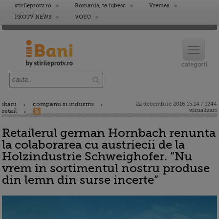
stirileprotv.ro
Romania, te iubesc
Vremea
PROTV NEWS
VOYO
ibani
companii si industrii
22 decembrie 2016 15:14 / 1244
vizualizari
retail
Retailerul german Hornbach renunta
la colaborarea cu austriecii de la
Holzindustrie Schweighofer. “Nu
vrem in sortimentul nostru produse
din lemn din surse incerte”