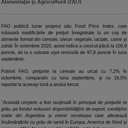
Alimentaţie şi Agricultură (FAO).
FAO publică lunar propriul său Food Price Index, care
măsoară modificările de preţuri înregistrate la un coş de
alimente format din cereale, uleiuri vegetale, lactate, carne şi
zahăr. În octombrie 2020, acest indice a crescut până la 100,9
puncte, de la o valoare uşor revizuită de 97,8 puncte în luna
septembrie.
Potrivit FAO, preţurile la cereale au urcat cu 7,2% în
octombrie, comparativ cu luna septembrie, şi cu 16,5%
raportat la aceeaşi lună a anului trecut.
"
Această creştere a fost susţinută în principal de preţurile la
grâu, pe fondul reducerii disponibilităţilor de export, condiţiilor
slabe din Argentina şi vremii secetoase care afectează
însămânţările cu grâu de iarnă în Europa, America de Nord şi