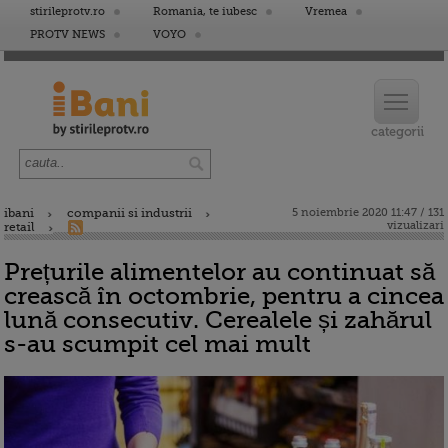
stirileprotv.ro
Romania, te iubesc
Vremea
PROTV NEWS
VOYO
ibani
companii si industrii
5 noiembrie 2020 11:47 / 131
vizualizari
retail
Prețurile alimentelor au continuat să
crească în octombrie, pentru a cincea
lună consecutiv. Cerealele și zahărul
s-au scumpit cel mai mult