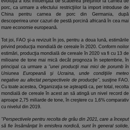
evoluţia a fost influenţată de scăderea preţurilor la carnea de
porc, ca urmare a efectului restricţiilor la import introduse de
China pentru carnea de porc din Germania, după
descoperirea unor cazuri de pestă porcină africană în cea mai
mare economie europeană.
Tot joi, FAO şi-a revizuit în jos, pentru a doua lună, estimările
privind producţia mondială de cereale în 2020. Conform noilor
estimări, producţia mondială de cereale în 2020 va fi cu 13 de
milioane de tone mai mică decât prognoza în septembrie, în
principal ca urmare a
"unei producţii mai mici de porumb în
Uniunea Europeană şi Ucraina, unde condiţiile meteo
negative au afectat perspectivele de producţie"
, susţine FAO.
Cu toate acestea, Organizaţia se aşteaptă ca, per total, recolta
mondială de cereale în acest an să atingă un nivel record de
aproape 2,75 miliarde de tone, în creştere cu 1,6% comparativ
cu nivelul din 2019.
"Perspectivele pentru recolta de grâu din 2021, care a început
să fie însămânţat în emisfera nordică, sunt în general solide,