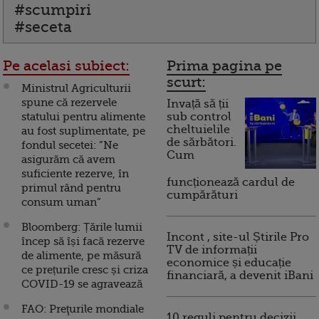
#scumpiri
#seceta
Pe acelasi subiect:
Prima pagina pe
scurt:
Ministrul Agriculturii
spune că rezervele
Invață să ții
statului pentru alimente
sub control
cheltuielile
au fost suplimentate, pe
de sărbători.
fondul secetei: ”Ne
Cum
asigurăm că avem
suficiente rezerve, în
funcționează cardul de
primul rând pentru
cumpărături
consum uman”
Bloomberg: Țările lumii
Incont , site-ul Știrile Pro
încep să își facă rezerve
TV de informații
de alimente, pe măsură
economice și educație
ce prețurile cresc și criza
financiară, a devenit iBani
COVID-19 se agravează
FAO: Preţurile mondiale
10 reguli pentru decizii