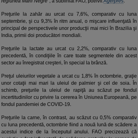
regiunea Mării Negre"
, a subliniat FAO, potrivit
Agerpres
.
Preţurile la zahăr au urcat cu 7,6%, comparativ cu luna
septembrie, şi cu 9,3% în ritm anual, o mişcare influenţată în
principal de perspectivele unor producţii mai mici în Brazilia şi
India, primii doi producători mondiali.
Preţurile la lactate au urcat cu 2,2%, comparativ cu luna
precedentă, în condiţiile în care toate segmentele din acest
sector au înregistrat creşteri, în special la brânză.
Preţul uleiurilor vegetale a urcat cu 1,8% în octombrie, graţie
unor cotaţii mai mari la uleiul de palmier şi cel de soia. În
schimb, preţurile la uleiul de rapiţă au scăzut pe fondul
incertitudinilor cu privire la cererea în Uniunea Europeană, pe
fondul pandemiei de COVID-19.
Preţurile la carne, în contrast, au scăzut cu 0,5% comparativ
cu luna precedentă, octombrie fiind a nouă lună de scădere a
acestui indice de la începutul anului. FAO precizează că