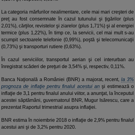
La categoria mărfurilor nealimentare, cele mai mari creşteri de
preţ au fost consemnate în cazul tutunului şi ţigărilor (plus
2,01%), cărţilor, revistelor şi ziarelor (plus 1,71%) şi al energiei
termice (plus 1,22%), în timp ce, la servicii, cel mai mult s-au
scumpit sectoarele telefonie (0,99%), poştă şi telecomunicaţii
(0,73%) şi transporturi rutiere (0,63%).
În cazul serviciilor, transportul aerian şi cel interurban au
înregistrat scăderi de preţuri de 3,54% şi, respectiv, 0,11%.
Banca Naţională a României (BNR) a majorat, recent,
la 3%
prognoza de inflaţie pentru finalul acestui an
şi estimează o
inflaţie de 3,1 pentru finalul anului viitor, a anunţat, la începutul
acestei săptămâni, guvernatorul BNR, Mugur Isărescu, care a
prezentat Raportul trimestrial asupra inflaţiei.
BNR estima în noiembrie 2018 o inflaţie de 2,9% pentru finalul
acestui ani şi de 3,2% pentru 2020.