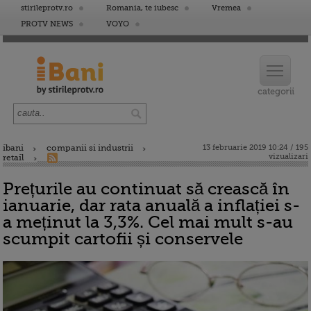
stirileprotv.ro
Romania, te iubesc
Vremea
PROTV NEWS
VOYO
ibani
companii si industrii
13 februarie 2019 10:24 / 195
vizualizari
retail
Prețurile au continuat să crească în
ianuarie, dar rata anuală a inflației s-
a meținut la 3,3%. Cel mai mult s-au
scumpit cartofii și conservele