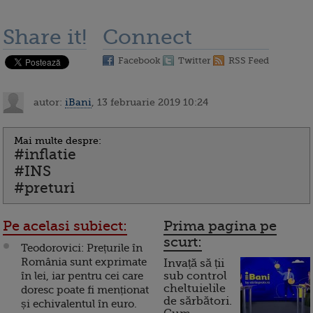
Share it!
Connect
Facebook
Twitter
RSS Feed
autor:
iBani
, 13 februarie 2019 10:24
Mai multe despre:
#inflatie
#INS
#preturi
Pe acelasi subiect:
Prima pagina pe
scurt:
Teodorovici: Prețurile în
România sunt exprimate
Invață să ții
în lei, iar pentru cei care
sub control
cheltuielile
doresc poate fi menționat
de sărbători.
și echivalentul în euro.