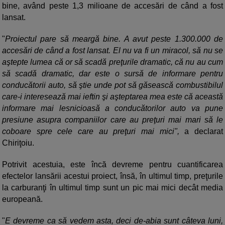
bine, având peste 1,3 milioane de accesări de când a fost
lansat.
"
Proiectul pare să meargă bine. A avut peste 1.300.000 de
accesări de când a fost lansat. El nu va fi un miracol, să nu se
aştepte lumea că or să scadă preţurile dramatic, că nu au cum
să scadă dramatic, dar este o sursă de informare pentru
conducătorii auto, să ştie unde pot să găsească combustibilul
care-i interesează mai ieftin şi aşteptarea mea este că această
informare mai lesnicioasă a conducătorilor auto va pune
presiune asupra companiilor care au preţuri mai mari să le
coboare spre cele care au preţuri mai mici",
a declarat
Chiriţoiu.
Potrivit acestuia, este încă devreme pentru cuantificarea
efectelor lansării acestui proiect, însă, în ultimul timp, preţurile
la carburanţi în ultimul timp sunt un pic mai mici decât media
europeană.
"
E devreme ca să vedem asta, deci de-abia sunt câteva luni,