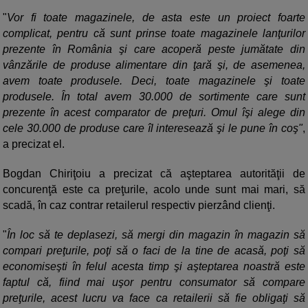
"
Vor fi toate magazinele, de asta este un proiect foarte
complicat, pentru că sunt prinse toate magazinele lanţurilor
prezente în România şi care acoperă peste jumătate din
vânzările de produse alimentare din ţară şi, de asemenea,
avem toate produsele. Deci, toate magazinele şi toate
produsele. În total avem 30.000 de sortimente care sunt
prezente în acest comparator de preţuri. Omul îşi alege din
cele 30.000 de produse care îl interesează şi le pune în coş"
,
a precizat el.
Bogdan Chiriţoiu a precizat că aşteptarea autorităţii de
concurenţă este ca preţurile, acolo unde sunt mai mari, să
scadă, în caz contrar retailerul respectiv pierzând clienţi.
"
În loc să te deplasezi, să mergi din magazin în magazin să
compari preţurile, poţi să o faci de la tine de acasă, poţi să
economiseşti în felul acesta timp şi aşteptarea noastră este
faptul că, fiind mai uşor pentru consumator să compare
preţurile, acest lucru va face ca retailerii să fie obligaţi să