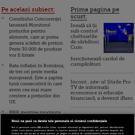
Pe acelasi subiect:
Prima pagina pe
scurt:
Consiliului Concurenţei
lansează Monitorul
Invață să ții
prețurilor pentru
sub control
cheltuielile
alimente, care ar putea
de sărbători.
genera scăderi de prețuri.
Cum
Peste 30.000 de produse
vor fi listate
funcționează cardul de
cumpărături
Rata inflației în România,
de trei ori peste media
europeană. Este a şaptea
Incont , site-ul Știrile Pro
lună consecutivă în care
TV de informații
avem cea mai mare
economice și educație
creștere a prețurilor din
financiară, a devenit iBani
UE
BNR menține prognoza
10 reguli pentru decizii
anuală de inflaţie la 4,2%.
financiare inteligente
Nouă ne pasă ca datele tale personale să rămână confidențiale
Isărescu: Preţurile sunt
Noi și partenerii noștri
201
stocăm și/sau accesăm informații pe dispozitivul dvs., precum identificatorii
împinse în sus de o
cookie unici pentru prelucrarea datelor cu caracter personal. Puteți accepta sau gestiona alegerile dvs.
făcând clic mai jos sau în orice moment, pe pagina cu politica de confidențialitate. Aceste alegeri vor fi