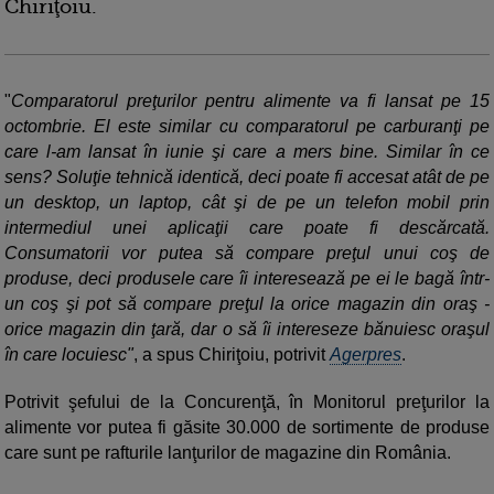
Chiriţoiu.
"
Comparatorul preţurilor pentru alimente va fi lansat pe 15
octombrie. El este similar cu comparatorul pe carburanţi pe
care l-am lansat în iunie şi care a mers bine. Similar în ce
sens? Soluţie tehnică identică, deci poate fi accesat atât de pe
un desktop, un laptop, cât şi de pe un telefon mobil prin
intermediul unei aplicaţii care poate fi descărcată.
Consumatorii vor putea să compare preţul unui coş de
produse, deci produsele care îi interesează pe ei le bagă într-
un coş şi pot să compare preţul la orice magazin din oraş -
orice magazin din ţară, dar o să îi intereseze bănuiesc oraşul
în care locuiesc"
, a spus Chiriţoiu, potrivit
Agerpres
.
Potrivit şefului de la Concurenţă, în Monitorul preţurilor la
alimente vor putea fi găsite 30.000 de sortimente de produse
care sunt pe rafturile lanţurilor de magazine din România.