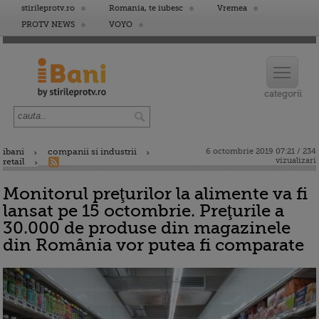
stirileprotv.ro
Romania, te iubesc
Vremea
PROTV NEWS
VOYO
ibani
companii si industrii
6 octombrie 2019 07:21 / 234
vizualizari
retail
Monitorul preţurilor la alimente va fi
lansat pe 15 octombrie. Preţurile a
30.000 de produse din magazinele
din România vor putea fi comparate