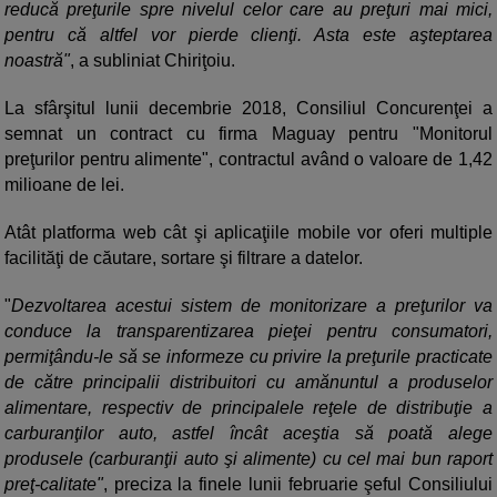
reducă preţurile spre nivelul celor care au preţuri mai mici,
pentru că altfel vor pierde clienţi. Asta este aşteptarea
noastră"
, a subliniat Chiriţoiu.
La sfârşitul lunii decembrie 2018, Consiliul Concurenţei a
semnat un contract cu firma Maguay pentru "Monitorul
preţurilor pentru alimente", contractul având o valoare de 1,42
milioane de lei.
Atât platforma web cât şi aplicaţiile mobile vor oferi multiple
facilităţi de căutare, sortare şi filtrare a datelor.
"
Dezvoltarea acestui sistem de monitorizare a preţurilor va
conduce la transparentizarea pieţei pentru consumatori,
permiţându-le să se informeze cu privire la preţurile practicate
de către principalii distribuitori cu amănuntul a produselor
alimentare, respectiv de principalele reţele de distribuţie a
carburanţilor auto, astfel încât aceştia să poată alege
produsele (carburanţii auto şi alimente) cu cel mai bun raport
preţ-calitate"
, preciza la finele lunii februarie şeful Consiliului