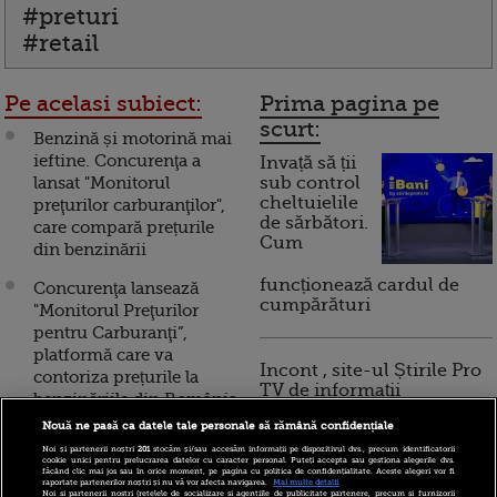
#preturi
#retail
Pe acelasi subiect:
Prima pagina pe
scurt:
Benzină și motorină mai
ieftine. Concurenţa a
Invață să ții
lansat "Monitorul
sub control
cheltuielile
preţurilor carburanţilor",
de sărbători.
care compară prețurile
Cum
din benzinării
funcționează cardul de
Concurenţa lansează
cumpărături
"Monitorul Preţurilor
pentru Carburanţi”,
platformă care va
Incont , site-ul Știrile Pro
contoriza prețurile la
TV de informații
benzinăriile din România
economice și educație
Nouă ne pasă ca datele tale personale să rămână confidențiale
financiară, a devenit iBani
"Monitorul preţurilor",
Noi și partenerii noștri
201
stocăm și/sau accesăm informații pe dispozitivul dvs., precum identificatorii
aplicația prin care
cookie unici pentru prelucrarea datelor cu caracter personal. Puteți accepta sau gestiona alegerile dvs.
făcând clic mai jos sau în orice moment, pe pagina cu politica de confidențialitate. Aceste alegeri vor fi
românii vor putea
raportate partenerilor noștri și nu vă vor afecta navigarea.
Mai multe detalii
10 reguli pentru decizii
Noi si partenerii nostri (retelele de socializare si agentiile de publicitate partenere, precum si furnizorii