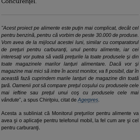
Concurenţei.
"Acest proiect pe alimente este puţin mai complicat, decât cel
pentru benzină, pentru că vorbim de peste 30.000 de produse.
Vom avea de la mijlocul acestei luni, similar cu comparatorul
de preţuri pentru carburanţi, unul pentru alimente, iar cei
interesaţi vor putea să vadă preţurile la toate produsele şi din
toate magazinele marilor lanţuri alimentare. Dacă vor şi
magazine mai mici să intre în acest monitor, va fi posibil, dar în
această fază cuprindem marile lanţuri de magazine din toată
ţară. Oamenii pot să compare preţul coşului cu produsele cele
mai ieftine sau preţul unui coş cu produsele cele mai
vândute
", a spus Chiriţoiu, citat de
Agerpres
.
Acesta a subliniat că Monitorul preţurilor pentru alimente va
avea şi o aplicaţie pentru telefonul mobil, la fel cum are şi cel
pentru carburanţi.