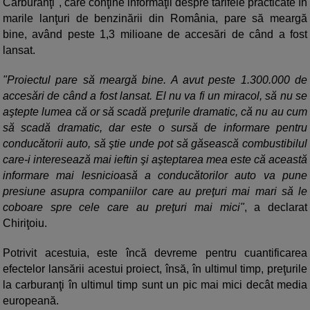
Carburanţi", care conţine informaţii despre tarifele practicate în
marile lanţuri de benzinării din România, pare să meargă
bine, având peste 1,3 milioane de accesări de când a fost
lansat.
"Proiectul pare să meargă bine. A avut peste 1.300.000 de
accesări de când a fost lansat. El nu va fi un miracol, să nu se
aştepte lumea că or să scadă preţurile dramatic, că nu au cum
să scadă dramatic, dar este o sursă de informare pentru
conducătorii auto, să ştie unde pot să găsească combustibilul
care-i interesează mai ieftin şi aşteptarea mea este că această
informare mai lesnicioasă a conducătorilor auto va pune
presiune asupra companiilor care au preţuri mai mari să le
coboare spre cele care au preţuri mai mici"
, a declarat
Chiriţoiu.
Potrivit acestuia, este încă devreme pentru cuantificarea
efectelor lansării acestui proiect, însă, în ultimul timp, preţurile
la carburanţi în ultimul timp sunt un pic mai mici decât media
europeană.