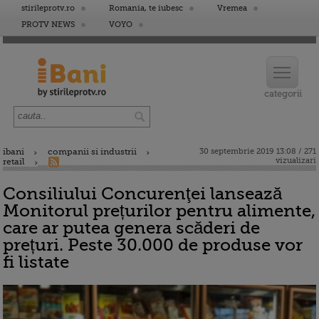
stirileprotv.ro
Romania, te iubesc
Vremea
PROTV NEWS
VOYO
ibani
companii si industrii
30 septembrie 2019 13:08 / 271
vizualizari
retail
Consiliului Concurenţei lansează
Monitorul prețurilor pentru alimente,
care ar putea genera scăderi de
prețuri. Peste 30.000 de produse vor
fi listate