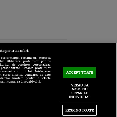
Sport.ro
ele pentru a oferi:
 performanței reclamelor. Stocarea
v. Utilizarea profilurilor pentru
ilurilor de conținut personalizat.
 personalizate. Crearea profilurilor
rmanței conținutului. Înțelegerea
ACCEPT TOATE
n surse diferite. Utilizarea de date
 datelor limitate pentru a selecta
 prin scanarea dispozitivului.
Atmosferă din altă lume la
ntru
VREAU SA
prezentarea lui Mohamed
ita lui,
MODIFIC
Salah la Trabzonspor pe
t tată!
SETARILE
Papara Park
INDIVIDUAL
, Adela
A plecat de la Manchester
rol
City pentru 50.000.000€ și a
V
semnat cu alt club din
RESPING TOATE
Premier League!
pă o
n film, Sir