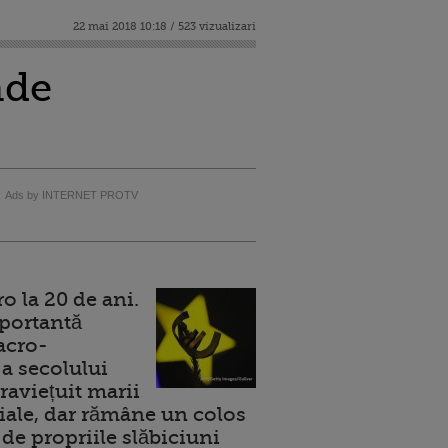
22 mai 2018 10:18 / 523 vizualizari
nde
Ads by INTERNET PROTV
 la 20 de ani.
portantă
acro-
a secolului
raviețuit marii
ale, dar rămâne un colos
de propriile slăbiciuni