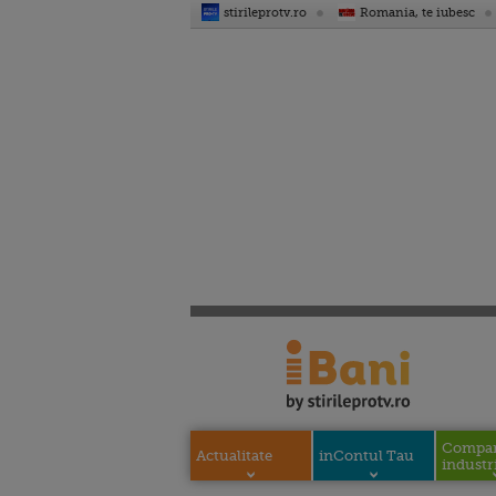
stirileprotv.ro
Romania, te iubesc
Compani
Actualitate
inContul Tau
industri