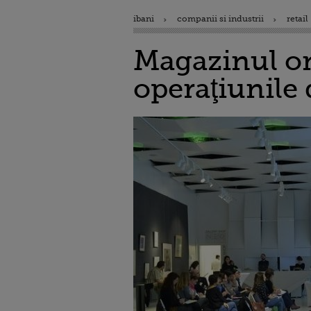
ibani
companii si industrii
retail
Magazinul onl
operaţiunile