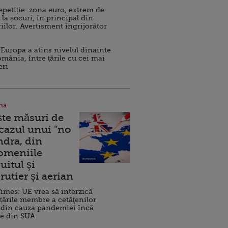
repetiție: zona euro, extrem de
 la șocuri, în principal din
iilor. Avertisment îngrijorător
Europa a atins nivelul dinainte
omânia, între țările cu cei mai
eri
na
ște măsuri de
 cazul unui ”no
ndra, din
Domeniile
uitul şi
rutier şi aerian
imes: UE vrea să interzică
 țările membre a cetăţenilor
 din cauza pandemiei încă
ve din SUA