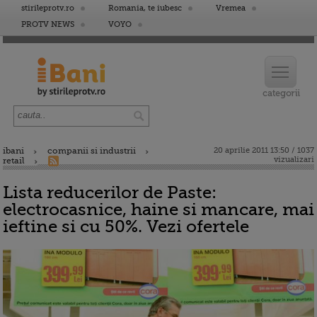
stirileprotv.ro
Romania, te iubesc
Vremea
PROTV NEWS
VOYO
ibani
companii si industrii
20 aprilie 2011 13:50 / 1037
vizualizari
retail
Lista reducerilor de Paste:
electrocasnice, haine si mancare, mai
ieftine si cu 50%. Vezi ofertele