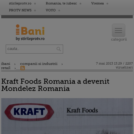
stirileprotv.ro
Romania, te iubesc
Vremea
PROTV NEWS
VOYO
ibani
companii si industrii
7 mai 2013 13:29 / 2207
vizualizari
retail
Kraft Foods Romania a devenit
Mondelez Romania