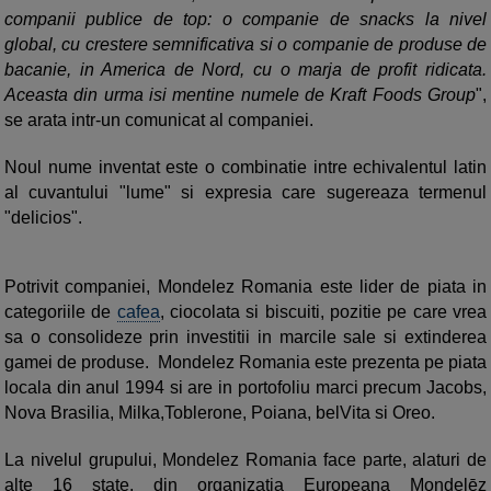
companii publice de top: o companie de snacks la nivel
global, cu crestere semnificativa si o companie de produse de
bacanie, in America de Nord, cu o marja de profit ridicata.
Aceasta din urma isi mentine numele de Kraft Foods Group
",
se arata intr-un comunicat al companiei.
Noul nume inventat este o combinatie intre echivalentul latin
al cuvantului "lume" si expresia care sugereaza termenul
"delicios".
Potrivit companiei, Mondelez Romania este lider de piata in
categoriile de
cafea
, ciocolata si biscuiti, pozitie pe care vrea
sa o consolideze prin investitii in marcile sale si extinderea
gamei de produse. Mondelez Romania este prezenta pe piata
locala din anul 1994 si are in portofoliu marci precum Jacobs,
Nova Brasilia, Milka,Toblerone, Poiana, belVita si Oreo.
La nivelul grupului, Mondelez Romania face parte, alaturi de
alte 16 state, din organizatia Europeana Mondelēz