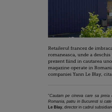
Retailerul francez de imbraca
romaneasca, unde a deschis 
prezent fiind in cautarea uno
magazine operate in Romania
companiei Yann Le Blay, cit
"
Cautam pe cineva care sa preia 
Romania, patru in Bucuresti si cat
Le Blay
, director in cadrul subsidia