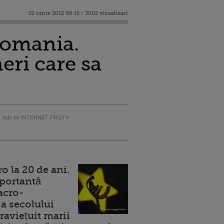
22 iunie 2012 08:15 / 3002 vizualizari
 Romania.
eri care sa
Ads by INTERNET PROTV
 la 20 de ani.
portantă
acro-
a secolului
raviețuit marii