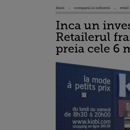
ibani
companii si industrii
retail
Inca un inves
Retailerul fr
preia cele 6