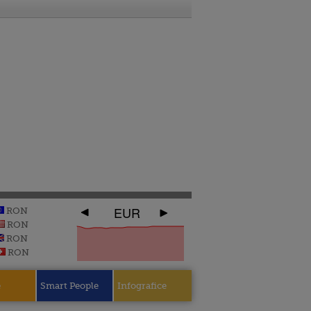
EUR
RON
RON
RON
RON
e
Smart People
Infografice