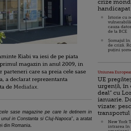
crize mondi
handicapat 
Istorie cu 
vulnerabilă
cauza dator
de la BCE
Șomajul în 
de criză. R
puțini șom
minte Kiabi va iesi de pe piata
primul magazin in anul 2009, in
r parteneri care sa preia cele sase
Uniunea Europea
UE pregăte
, a declarat reprezentanta
urgență, în
ata de
Mediafax
.
deal” cu Lo
ianuarie. 
vizate: pesc
cele sase magazine pe care le detinem in
transportul 
e unul in Constanta si Cluj-Napoca
", a aratat
New York T
rei din Romania.
intrarea în