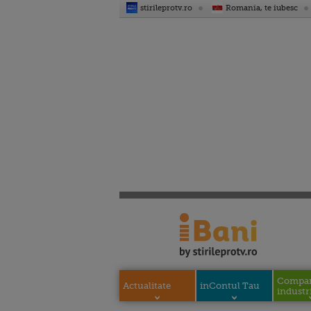
stirileprotv.ro
Romania, te iubesc
Compani
Actualitate
inContul Tau
industri