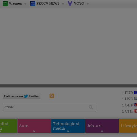
Vremea
PROTV NEWS
VOYO
1 EUR
1 USD
1 GBP
1 CHF
i si
Tehnologie si
Auto
Job-uri
Lifestyl
i
media