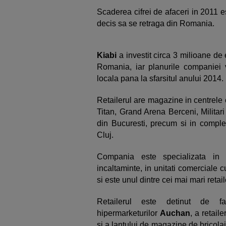
Scaderea cifrei de afaceri in 2011 
decis sa se retraga din Romania.
Kiabi
a investit circa 3 milioane d
Romania, iar planurile companiei 
locala pana la sfarsitul anului 2014.
Retailerul are magazine in centrele 
Titan, Grand Arena Berceni, Militar
din Bucuresti, precum si in compl
Cluj.
Compania este specializata in 
incaltaminte, in unitati comerciale 
si este unul dintre cei mai mari reta
Retailerul este detinut de fa
hipermarketurilor
Auchan
, a retail
si a lantului de magazine de bricola