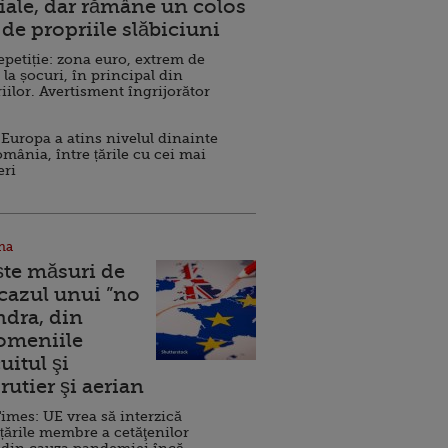
ale, dar rămâne un colos
de propriile slăbiciuni
repetiție: zona euro, extrem de
 la șocuri, în principal din
iilor. Avertisment îngrijorător
Europa a atins nivelul dinainte
omânia, între țările cu cei mai
eri
na
ște măsuri de
 cazul unui ”no
ndra, din
Domeniile
uitul şi
rutier şi aerian
imes: UE vrea să interzică
 țările membre a cetăţenilor