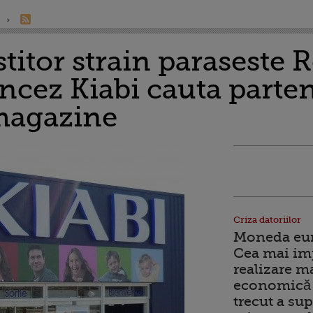
titor strain paraseste
ancez Kiabi cauta parten
 magazine
Criza datoriilor
Moneda euro
Cea mai im
realizare m
economică 
trecut a sup