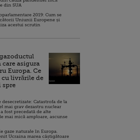
 din cauza pandemiei încă
ve din SUA
roparlamentare 2019: Cum se
cătorii Uniunii Europene și
iza acestui scrutin
 gazoductul
 care asigura
ru Europa. Ce
cu livrările de
i spre
esecretizate: Catastrofa de la
el mai grav dezastru nuclear
 a fost precedată de alte
de mai mică amploare, ascunse
e gaze naturale în Europa.
nit Ucraina marea câștigătoare