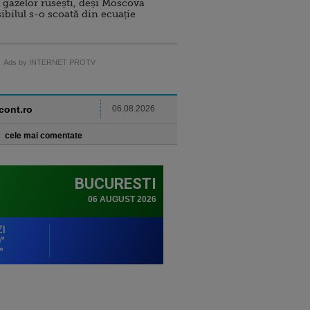
 gazelor rusești, deși Moscova
sibilul s-o scoată din ecuație
Ads by INTERNET PROTV
ncont.ro
06.08.2026
cele mai comentate