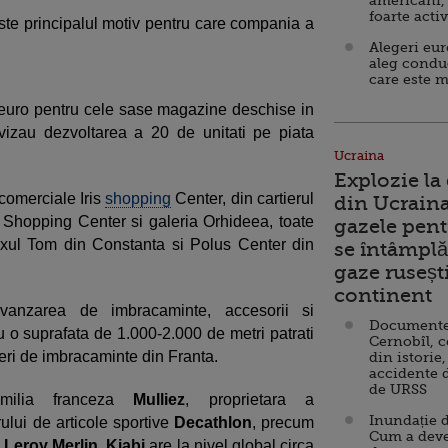
americani,
foarte acti
este principalul motiv pentru care compania a
Alegeri eu
aleg condu
care este m
e euro pentru cele sase magazine deschise in
vizau dezvoltarea a 20 de unitati pe piata
Ucraina
Explozie la
comerciale Iris
shopping
Center, din cartierul
din Ucraina
i Shopping Center si galeria Orhideea, toate
gazele pent
exul Tom din Constanta si Polus Center din
se întâmplă 
gaze ruseșt
continent
vanzarea de imbracaminte, accesorii si
Documente d
cu o suprafata de 1.000-2.000 de metri patrati
Cernobîl, c
ileri de imbracaminte din Franta.
din istorie,
accidente 
de URSS
milia franceza
Mulliez
, proprietara a
Inundație d
erului de articole sportive
Decathlon
, precum
Cum a deve
j
Leroy Merlin. Kiabi
are la nivel global circa