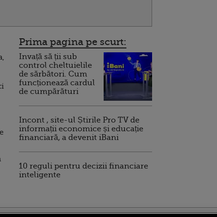
Prima pagina pe scurt:
Invață să ții sub
a,
control cheltuielile
de sărbători. Cum
funcționează cardul
ci
de cumpărături
Incont , site-ul Știrile Pro TV de
informații economice și educație
e
financiară, a devenit iBani
n
10 reguli pentru decizii financiare
inteligente