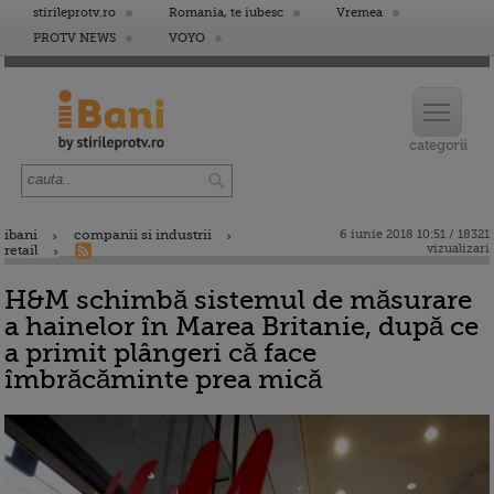
stirileprotv.ro
Romania, te iubesc
Vremea
PROTV NEWS
VOYO
ibani
companii si industrii
6 iunie 2018 10:51 / 18321
vizualizari
retail
H&M schimbă sistemul de măsurare
a hainelor în Marea Britanie, după ce
a primit plângeri că face
îmbrăcăminte prea mică