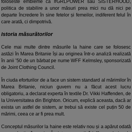
foloseste embleme ca #GRLPOWER sau SISTERHOOD,
politica de stabilire a unor măsuri prea mici nu dă nici pe
departe încredere în sine fetelor și femeilor, indiferent felul în
care arată, ci dimpotrivă.
Istoria măsurătorilor
Cele mai multe dintre măsurile la haine care se folosesc
astăzi în Marea Britanie își au originea într-o analiză realizată
în anii ’50 de un bărbat pe nume WFF Kelmsley, sponsorizată
de Joint Clothing Council.
În ciuda eforturilor de a face un sistem standard al mărimilor în
Marea Britanie, niciun guvern nu a făcut acest lucru
obligatoriu, a declarat experta în textile Dr. Vikki Haffenden, de
la Universitatea din Brighton. Oricum, explică aceasta, dacă ar
exista un astfel de sistem, ar trebui să existe cel puțin 50 de
mărimi, ceea ce ar fi prea mult.
Conceptul măsurilor la haine este relativ nou și a apărut odată