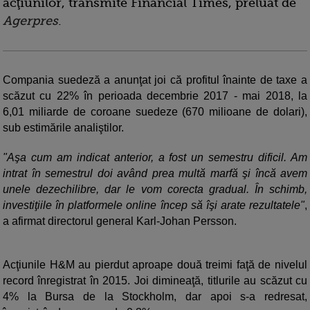
acţiunilor, transmite Financial Times, preluat de
Agerpres
.
Compania suedeză a anunţat joi că profitul înainte de taxe a
scăzut cu 22% în perioada decembrie 2017 - mai 2018, la
6,01 miliarde de coroane suedeze (670 milioane de dolari),
sub estimările analiştilor.
"Aşa cum am indicat anterior, a fost un semestru dificil. Am
intrat în semestrul doi având prea multă marfă şi încă avem
unele dezechilibre, dar le vom corecta gradual. În schimb,
investiţiile în platformele online încep să îşi arate rezultatele"
,
a afirmat directorul general Karl-Johan Persson.
Acţiunile H&M au pierdut aproape două treimi faţă de nivelul
record înregistrat în 2015. Joi dimineaţă, titlurile au scăzut cu
4% la Bursa de la Stockholm, dar apoi s-a redresat,