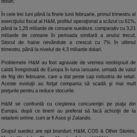
dolari.
În cele trei luni până la finele lunii februarie, primul trimestru al
exerciţiului fiscal al H&M, profitul operaţional a scăzut cu 61%,
până la 1,26 miliarde de coroane suedeze, comparativ cu 3,21
miliarde de coroane în perioada similară a anului trecut.
Stocul de haine nevândute a crescut cu 7% în ultimul
trimestru, până la nivelul de 4,3 miliarde dolari.
Problemele H&M au fost agravate de vremea neobişnuit de
caldă înregistrată de Europa în luna ianuarie, urmată de valul
de frig din februarie, care a dat peste cap industria de retail.
Aceste evoluţii au forţat compania să scadă şi mai mult
preţurile pentru a reduce stocurile.
H&M se confruntă cu creşterea concurenţei pe piaţa din
Europa, după ce tinerii au preferat să facă achiziţii de la
retailerii online, cum ar fi Asos şi Zalando.
Grupul suedez are opt branduri: H&M, COS & Other Stories,