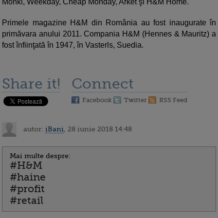
Monki, Weekday, Cheap Monday, Arket şi H&M Home.
Primele magazine H&M din România au fost inaugurate în
primăvara anului 2011. Compania H&M (Hennes & Mauritz) a
fost înfiinţată în 1947, în Vasterls, Suedia.
Share it!
Connect
Facebook
Twitter
RSS Feed
autor:
iBani
, 28 iunie 2018 14:48
Mai multe despre:
#H&M
#haine
#profit
#retail