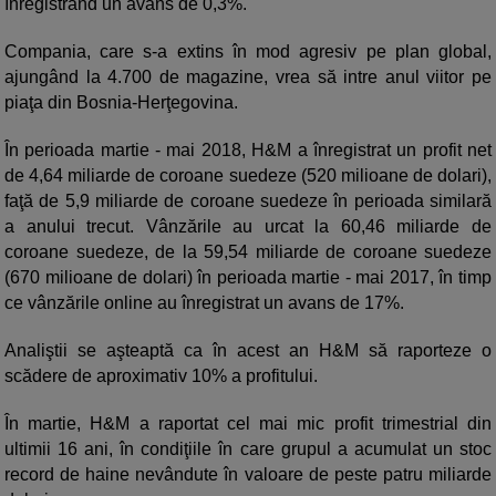
înregistrând un avans de 0,3%.
Compania, care s-a extins în mod agresiv pe plan global,
ajungând la 4.700 de magazine, vrea să intre anul viitor pe
piaţa din Bosnia-Herţegovina.
În perioada martie - mai 2018, H&M a înregistrat un profit net
de 4,64 miliarde de coroane suedeze (520 milioane de dolari),
faţă de 5,9 miliarde de coroane suedeze în perioada similară
a anului trecut. Vânzările au urcat la 60,46 miliarde de
coroane suedeze, de la 59,54 miliarde de coroane suedeze
(670 milioane de dolari) în perioada martie - mai 2017, în timp
ce vânzările online au înregistrat un avans de 17%.
Analiştii se aşteaptă ca în acest an H&M să raporteze o
scădere de aproximativ 10% a profitului.
În martie, H&M a raportat cel mai mic profit trimestrial din
ultimii 16 ani, în condiţiile în care grupul a acumulat un stoc
record de haine nevândute în valoare de peste patru miliarde