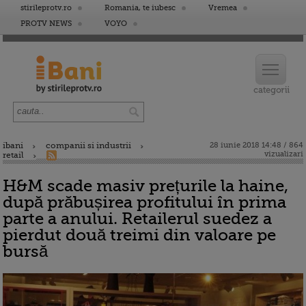
stirileprotv.ro
Romania, te iubesc
Vremea
PROTV NEWS
VOYO
ibani
companii si industrii
28 iunie 2018 14:48 / 864
vizualizari
retail
H&M scade masiv prețurile la haine,
după prăbușirea profitului în prima
parte a anului. Retailerul suedez a
pierdut două treimi din valoare pe
bursă