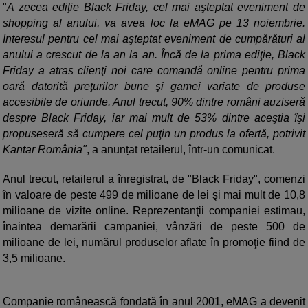
"
A zecea ediţie Black Friday, cel mai aşteptat eveniment de
shopping al anului, va avea loc la eMAG pe 13 noiembrie.
Interesul pentru cel mai aşteptat eveniment de cumpărături al
anului a crescut de la an la an. Încă de la prima ediţie, Black
Friday a atras clienţi noi care comandă online pentru prima
oară datorită preţurilor bune şi gamei variate de produse
accesibile de oriunde. Anul trecut, 90% dintre români auziseră
despre Black Friday, iar mai mult de 53% dintre aceştia îşi
propuseseră să cumpere cel puţin un produs la ofertă, potrivit
Kantar România"
, a anunțat retailerul, într-un comunicat.
Anul trecut, retailerul a înregistrat, de "Black Friday", comenzi
în valoare de peste 499 de milioane de lei şi mai mult de 10,8
milioane de vizite online. Reprezentanţii companiei estimau,
înaintea demarării campaniei, vânzări de peste 500 de
milioane de lei, numărul produselor aflate în promoţie fiind de
3,5 milioane.
Companie românească fondată în anul 2001, eMAG a devenit