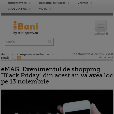
stirileprotv.ro
Romania, te iubesc
Vremea
PROTV NEWS
VOYO
ibani
companii si industrii
13 octombrie 2020 13:36 / 228
vizualizari
retail
eMAG: Evenimentul de shopping
"Black Friday" din acest an va avea loc
pe 13 noiembrie