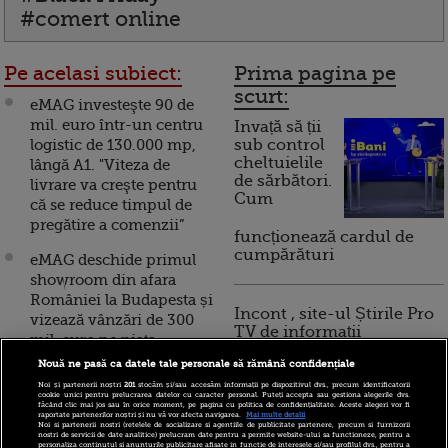
#comert online
Pe acelasi subiect:
Prima pagina pe
scurt:
eMAG investeşte 90 de
mil. euro într-un centru
Invață să ții
logistic de 130.000 mp,
sub control
cheltuielile
lângă A1. "Viteza de
de sărbători.
livrare va creşte pentru
Cum
că se reduce timpul de
pregătire a comenzii”
funcționează cardul de
cumpărături
eMAG deschide primul
showroom din afara
României la Budapesta și
Incont , site-ul Știrile Pro
vizează vânzări de 300
TV de informații
mil. euro pe piața
economice și educație
ungară, în 2020
Nouă ne pasă ca datele tale personale să rămână confidențiale
financiară, a devenit iBani
Noi și partenerii noștri
201
stocăm și/sau accesăm informații pe dispozitivul dvs., precum identificatorii
Retailerul online eMAG
cookie unici pentru prelucrarea datelor cu caracter personal. Puteți accepta sau gestiona alegerile dvs.
făcând clic mai jos sau în orice moment, pe pagina cu politica de confidențialitate. Aceste alegeri vor fi
lansează livrarea cu
raportate partenerilor noștri și nu vă vor afecta navigarea.
Mai multe detalii
10 reguli pentru decizii
Noi si partenerii nostri (retelele de socializare si agentiile de publicitate partenere, precum si furnizorii
automobile 100%
nostri de servicii de date analitice) prelucram date pentru a permite website-ului sa functioneze, pentru a
financiare inteligente
personaliza continutul si anunturile publicitare afisate in functie de interesele si/sau profilul dvs., pentru a