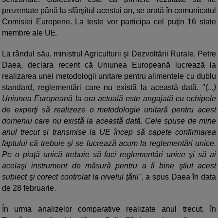
prezentate până la sfârşitul acestui an, se arată în comunicatul
Comisiei Europene. La teste vor participa cel puţin 16 state
membre ale UE.
La rândul său, ministrul Agriculturii şi Dezvoltării Rurale, Petre
Daea, declara recent că Uniunea Europeană lucrează la
realizarea unei metodologii unitare pentru alimentele cu dublu
standard, reglementări care nu există la această dată. "(..
.)
Uniunea Europeană la ora actuală este angajată cu echipele
de experţi să realizeze o metodologie unitară pentru acest
domeniu care nu există la această dată. Cele spuse de mine
anul trecut şi transmise la UE încep să capete confirmarea
faptului că trebuie şi se lucrează acum la reglementări unice.
Pe o piaţă unică trebuie să faci reglementări unice şi să ai
acelaşi instrument de măsură pentru a fi bine ştiut acest
subiect şi corect controlat la nivelul ţării"
, a spus Daea în data
de 28 februarie.
În urma analizelor comparative realizate anul trecut, în