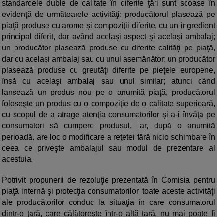
standardele duble de calitate în diferite ţări sunt scoase în
evidenţă de următoarele activităţi: producătorul plasează pe
piaţă produse cu arome şi compoziţii diferite, cu un ingredient
principal diferit, dar având acelaşi aspect şi acelaşi ambalaj;
un producător plasează produse cu diferite calităţi pe piaţă,
dar cu acelaşi ambalaj sau cu unul asemănător; un producător
plasează produse cu greutăţi diferite pe pieţele europene,
însă cu acelaşi ambalaj sau unul similar; atunci când
lansează un produs nou pe o anumită piaţă, producătorul
foloseşte un produs cu o compoziţie de o calitate superioară,
cu scopul de a atrage atenţia consumatorilor şi a-i învăţa pe
consumatori să cumpere produsul, iar, după o anumită
perioadă, are loc o modificare a reţetei fără nicio schimbare în
ceea ce priveşte ambalajul sau modul de prezentare al
acestuia.
Potrivit propunerii de rezoluţie prezentată în Comisia pentru
piaţă internă şi protecţia consumatorilor, toate aceste activităţi
ale producătorilor conduc la situaţia în care consumatorul
dintr-o ţară, care călătoreşte într-o altă ţară, nu mai poate fi