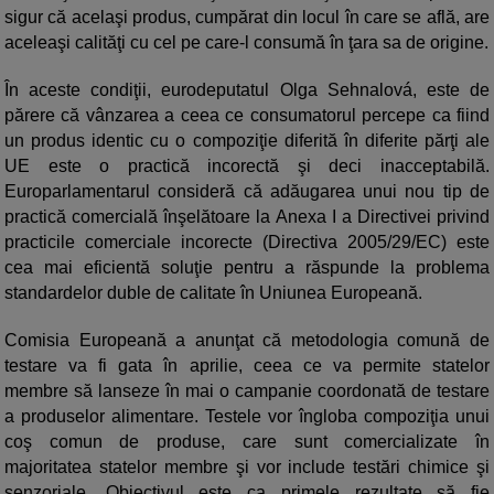
sigur că acelaşi produs, cumpărat din locul în care se află, are
aceleaşi calităţi cu cel pe care-l consumă în ţara sa de origine.
În aceste condiţii, eurodeputatul Olga Sehnalová, este de
părere că vânzarea a ceea ce consumatorul percepe ca fiind
un produs identic cu o compoziţie diferită în diferite părţi ale
UE este o practică incorectă şi deci inacceptabilă.
Europarlamentarul consideră că adăugarea unui nou tip de
practică comercială înşelătoare la Anexa I a Directivei privind
practicile comerciale incorecte (Directiva 2005/29/EC) este
cea mai eficientă soluţie pentru a răspunde la problema
standardelor duble de calitate în Uniunea Europeană.
Comisia Europeană a anunţat că metodologia comună de
testare va fi gata în aprilie, ceea ce va permite statelor
membre să lanseze în mai o campanie coordonată de testare
a produselor alimentare. Testele vor îngloba compoziţia unui
coş comun de produse, care sunt comercializate în
majoritatea statelor membre şi vor include testări chimice şi
senzoriale. Obiectivul este ca primele rezultate să fie