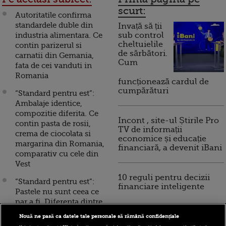
scurt:
Autoritatile confirma
standardele duble din
Invață să ții
industria alimentara. Ce
sub control
cheltuielile
contin parizerul si
de sărbători.
carnatii din Gemania,
Cum
fata de cei vanduti in
Romania
funcționează cardul de
cumpărături
“Standard pentru est”:
Ambalaje identice,
compozitie diferita. Ce
Incont , site-ul Știrile Pro
contin pasta de rosii,
TV de informații
crema de ciocolata si
economice și educație
margarina din Romania,
financiară, a devenit iBani
comparativ cu cele din
Vest
10 reguli pentru decizii
“Standard pentru est”:
financiare inteligente
Pastele nu sunt ceea ce
par a fi. Diferenta dintre
spaghetele italiene
Nouă ne pasă ca datele tale personale să rămână confidențiale
vandute in Romania si