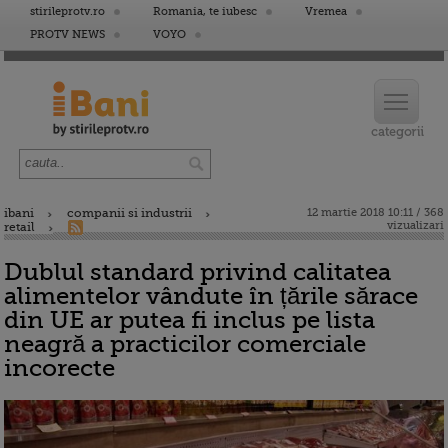
stirileprotv.ro
Romania, te iubesc
Vremea
PROTV NEWS
VOYO
ibani
companii si industrii
12 martie 2018 10:11 / 368
vizualizari
retail
Dublul standard privind calitatea
alimentelor vândute în țările sărace
din UE ar putea fi inclus pe lista
neagră a practicilor comerciale
incorecte