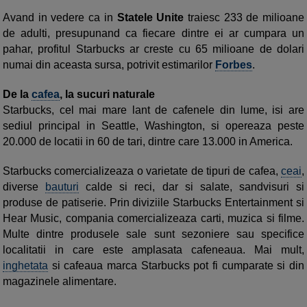
Avand in vedere ca in
Statele Unite
traiesc 233 de milioane
de adulti, presupunand ca fiecare dintre ei ar cumpara un
pahar, profitul Starbucks ar creste cu 65 milioane de dolari
numai din aceasta sursa, potrivit estimarilor
Forbes
.
De la
cafea
, la sucuri naturale
Starbucks, cel mai mare lant de cafenele din lume, isi are
sediul principal in Seattle, Washington, si opereaza peste
20.000 de locatii in 60 de tari, dintre care 13.000 in America.
Starbucks comercializeaza o varietate de tipuri de cafea,
ceai
,
diverse
bauturi
calde si reci, dar si salate, sandvisuri si
produse de patiserie. Prin diviziile Starbucks Entertainment si
Hear Music, compania comercializeaza carti, muzica si filme.
Multe dintre produsele sale sunt sezoniere sau specifice
localitatii in care este amplasata cafeneaua. Mai mult,
inghetata
si cafeaua marca Starbucks pot fi cumparate si din
magazinele alimentare.