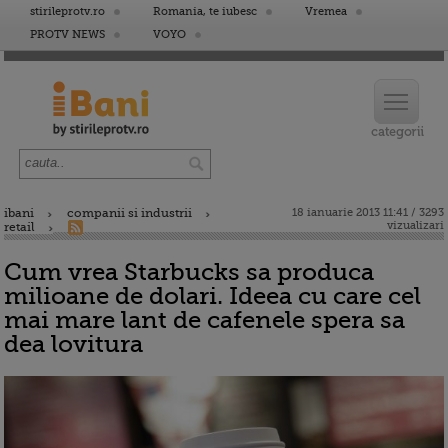
stirileprotv.ro
Romania, te iubesc
Vremea
PROTV NEWS
VOYO
ibani
companii si industrii
18 ianuarie 2013 11:41 / 3293
vizualizari
retail
Cum vrea Starbucks sa produca
milioane de dolari. Ideea cu care cel
mai mare lant de cafenele spera sa
dea lovitura