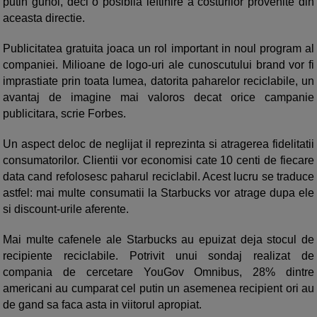
putin gunoi, deci o posibila ieftinire a costurilor provenite din
aceasta directie.
Publicitatea gratuita joaca un rol important in noul program al
companiei. Milioane de logo-uri ale cunoscutului brand vor fi
imprastiate prin toata lumea, datorita paharelor reciclabile, un
avantaj de imagine mai valoros decat orice campanie
publicitara, scrie Forbes.
Un aspect deloc de neglijat il reprezinta si atragerea fidelitatii
consumatorilor. Clientii vor economisi cate 10 centi de fiecare
data cand refolosesc paharul reciclabil. Acest lucru se traduce
astfel: mai multe consumatii la Starbucks vor atrage dupa ele
si discount-urile aferente.
Mai multe cafenele ale Starbucks au epuizat deja stocul de
recipiente reciclabile. Potrivit unui sondaj realizat de
compania de cercetare YouGov Omnibus, 28% dintre
americani au cumparat cel putin un asemenea recipient ori au
de gand sa faca asta in viitorul apropiat.