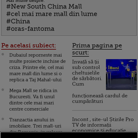
Mai multe despre:
#New South China Mall
#cel mai mare mall din lume
#China
#oras-fantoma
Pe acelasi subiect:
Prima pagina pe
scurt:
Dubaiul reporneste mai
multe proiecte inchise de
Invață să ții
criza. Printre ele, cel mai
sub control
cheltuielile
mare mall din lume si o
de sărbători.
replica a Taj Mahal-ului
Cum
Mega Mall se ridica in
funcționează cardul de
Bucuresti. Va fi unul
cumpărături
dintre cele mai mari
centre comerciale
Incont , site-ul Știrile Pro
Tranzactia anului in
TV de informații
imobilare. Trei mall-uri
economice și educație
din Romania, in valoare
financiară, a devenit iBani