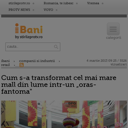
stirileprotv.ro
Romania, te iubesc
Vremea
PROTV NEWS
VOYO
ibani
companii si industrii
4 martie 2013 09:25 / 5526
vizualizari
retail
Cum s-a transformat cel mai mare
mall din lume intr-un „oras-
fantoma"