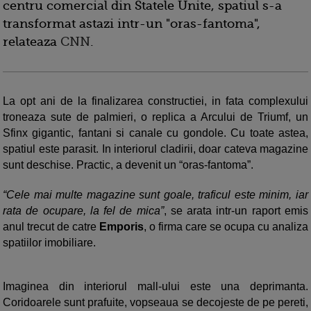
centru comercial din Statele Unite, spatiul s-a
transformat astazi intr-un "oras-fantoma",
relateaza
CNN
.
La opt ani de la finalizarea constructiei, in fata complexului
troneaza sute de palmieri, o replica a Arcului de Triumf, un
Sfinx gigantic, fantani si canale cu gondole. Cu toate astea,
spatiul este parasit. In interiorul cladirii, doar cateva magazine
sunt deschise. Practic, a devenit un “oras-fantoma”.
“Cele mai multe magazine sunt goale, traficul este minim, iar
rata de ocupare, la fel de mica”
, se arata intr-un raport emis
anul trecut de catre
Emporis
, o firma care se ocupa cu analiza
spatiilor imobiliare.
Imaginea din interiorul mall-ului este una deprimanta.
Coridoarele sunt prafuite, vopseaua se decojeste de pe pereti,