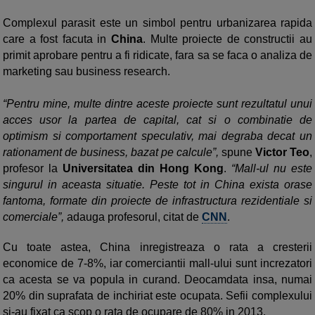
Complexul parasit este un simbol pentru urbanizarea rapida
care a fost facuta in
China
. Multe proiecte de constructii au
primit aprobare pentru a fi ridicate, fara sa se faca o analiza de
marketing sau business research.
“Pentru mine, multe dintre aceste proiecte sunt rezultatul unui
acces usor la partea de capital, cat si o combinatie de
optimism si comportament speculativ, mai degraba decat un
rationament de business, bazat pe calcule”,
spune
Victor Teo
,
profesor la
Universitatea din Hong Kong
.
“Mall-ul nu este
singurul in aceasta situatie. Peste tot in China exista orase
fantoma, formate din proiecte de infrastructura rezidentiale si
comerciale”,
adauga profesorul, citat de
CNN
.
Cu toate astea, China inregistreaza o rata a cresterii
economice de 7-8%, iar comerciantii mall-ului sunt increzatori
ca acesta se va popula in curand. Deocamdata insa, numai
20% din suprafata de inchiriat este ocupata. Sefii complexului
si-au fixat ca scop o rata de ocupare de 80% in 2013.