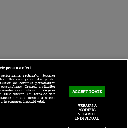
Sport.ro
ele pentru a oferi:
 performanței reclamelor. Stocarea
v. Utilizarea profilurilor pentru
ilurilor de conținut personalizat.
 personalizate. Crearea profilurilor
rmanței conținutului. Înțelegerea
ACCEPT TOATE
n surse diferite. Utilizarea de date
 datelor limitate pentru a selecta
 prin scanarea dispozitivului.
Atmosferă din altă lume la
ntru
VREAU SA
prezentarea lui Mohamed
ita lui,
MODIFIC
Salah la Trabzonspor pe
t tată!
SETARILE
Papara Park
INDIVIDUAL
, Adela
A plecat de la Manchester
rol
City pentru 50.000.000€ și a