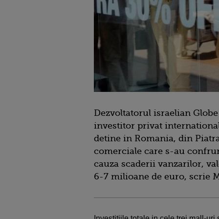
Dezvoltatorul israelian Glob
investitor privat international
detine in Romania, din Piatr
comerciale care s-au confrunt
cauza scaderii vanzarilor, val
6-7 milioane de euro, scrie 
Investitiile totale in cele trei mall-ur