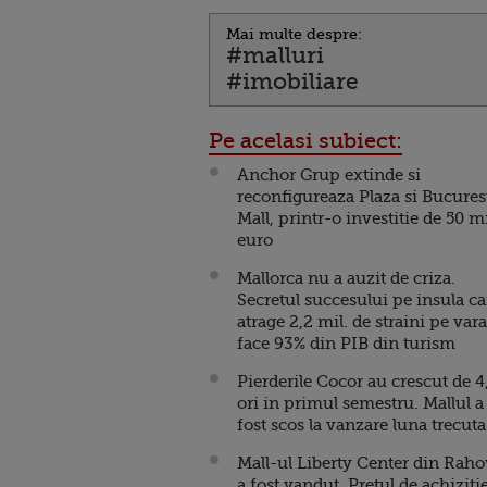
Mai multe despre:
#malluri
#imobiliare
Pe acelasi subiect:
Anchor Grup extinde si
reconfigureaza Plaza si Bucures
Mall, printr-o investitie de 50 mi
euro
Mallorca nu a auzit de criza.
Secretul succesului pe insula ca
atrage 2,2 mil. de straini pe vara
face 93% din PIB din turism
Pierderile Cocor au crescut de 4
ori in primul semestru. Mallul a
fost scos la vanzare luna trecuta
Mall-ul Liberty Center din Rah
a fost vandut. Pretul de achiziti