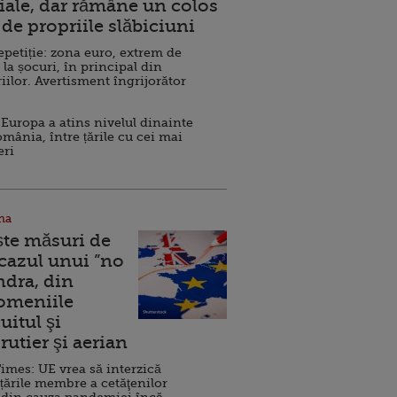
ale, dar rămâne un colos
de propriile slăbiciuni
repetiție: zona euro, extrem de
 la șocuri, în principal din
iilor. Avertisment îngrijorător
Europa a atins nivelul dinainte
omânia, între țările cu cei mai
eri
na
ște măsuri de
 cazul unui ”no
ndra, din
Domeniile
uitul şi
rutier şi aerian
imes: UE vrea să interzică
 țările membre a cetăţenilor