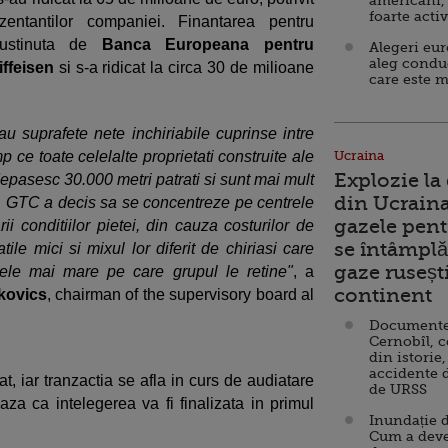
americani,
foarte acti
ezentantilor companiei. Finantarea pentru
 sustinuta de
Banca Europeana pentru
Alegeri eu
aleg condu
iffeisen
si s-a ridicat la circa 30 de milioane
care este m
 au suprafete nete inchiriabile cuprinse intre
mp ce toate celelalte proprietati construite ale
Ucraina
Explozie la
epasesc 30.000 metri patrati si sunt mai mult
din Ucraina
ali. GTC a decis sa se concentreze pe centrele
gazele pent
i conditiilor pietei, din cauza costurilor de
se întâmplă 
tile mici si mixul lor diferit de chiriasi care
gaze ruseșt
vele mai mare pe care grupul le retine"
, a
continent
ckovics
, chairman of the supervisory board al
Documente d
Cernobîl, c
din istorie,
accidente 
t, iar tranzactia se afla in curs de audiatare
de URSS
aza ca intelegerea va fi finalizata in primul
Inundație d
Cum a deve