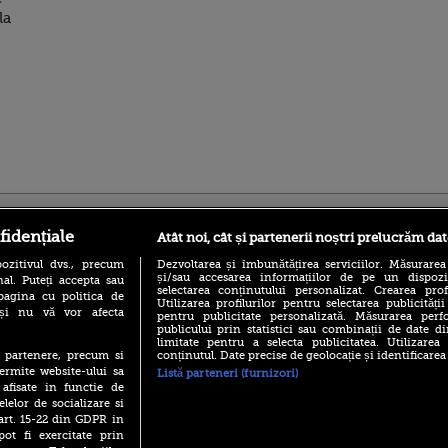
la
ro
foodstory.ro
Procinema.ro
fidențiale
Atât noi, cât și partenerii noștri prelucrăm dat
ozitivul dvs., precum
Dezvoltarea și îmbunătățirea serviciilor. Măsurarea
și/sau accesarea informațiilor de pe un dispoziti
al. Puteți accepta sau
selectarea conținutului personalizat. Crearea prof
pagina cu politica de
Utilizarea profilurilor pentru selectarea publicității
i și nu vă vor afecta
pentru publicitate personalizată. Măsurarea perfo
publicului prin statistici sau combinații de date di
limitate pentru a selecta publicitatea. Utilizarea
conținutul. Date precise de geolocație și identificarea
te partenere, precum si
(P) Descoperă Lumea
Emoții intense pe
ermite website-ului sa
Listă parteneri (furnizori)
Evenimentelor din România
Sebastian Stan! Iub
 afisate in functie de
cu Transilvania Events!
Annabelle, l-a făcu
elelor de socializare si
(P) Raku, gaming intens și o
 art. 15-22 din GDPR in
Din 14 septembrie
pauză binemeritată cu...
Popescu revine în 
pot fi exercitate prin
pizza Guseppe