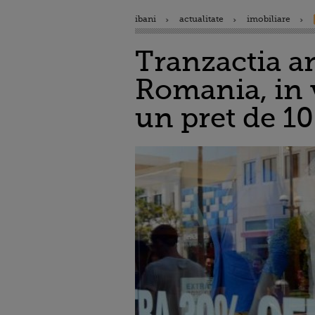
ibani
actualitate
imobiliare
Tranzactia an
Romania, in v
un pret de 10