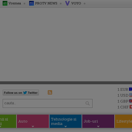
Vremea
PROTV NEWS
VOYO
1 EUR
1 USD
1 GBP
1 CHF
i si
Tehnologie si
Auto
Job-uri
Lifestyl
i
media