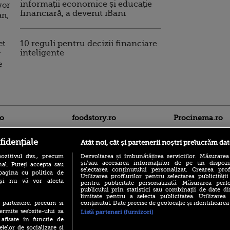
informații economice și educație
vor
financiară, a devenit iBani
an,
et
10 reguli pentru decizii financiare
inteligente
r
e
ro
foodstory.ro
Procinema.ro
fidențiale
Atât noi, cât și partenerii noștri prelucrăm dat
ozitivul dvs., precum
Dezvoltarea și îmbunătățirea serviciilor. Măsurarea
și/sau accesarea informațiilor de pe un dispoziti
al. Puteți accepta sau
selectarea conținutului personalizat. Crearea prof
pagina cu politica de
Utilizarea profilurilor pentru selectarea publicității
i și nu vă vor afecta
pentru publicitate personalizată. Măsurarea perfo
publicului prin statistici sau combinații de date di
(P) Descoperă Lumea
Nikolaj Coster-Wa
limitate pentru a selecta publicitatea. Utilizarea
Evenimentelor din România
Urzeala Tronurilor
conținutul. Date precise de geolocație și identificarea
te partenere, precum si
cu Transilvania Events!
Annabelle Wallis,
ermite website-ului sa
Listă parteneri (furnizori)
lui Sebastian Stan,
(P) Raku, gaming intens și o
 afisate in functie de
prinși într-o curs
pauză binemeritată cu...
elelor de socializare si