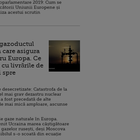
roparlamentare 2019: Cum se
cătorii Uniunii Europene și
iza acestui scrutin
 gazoductul
 care asigura
ru Europa. Ce
cu livrările de
i spre
esecretizate: Catastrofa de la
el mai grav dezastru nuclear
 a fost precedată de alte
de mai mică amploare, ascunse
e gaze naturale în Europa.
nit Ucraina marea câștigătoare
 gazelor rusești, deși Moscova
sibilul s-o scoată din ecuație