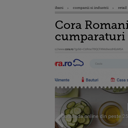
ibani
companii si industrii
retail
Cora Romania 
cumparaturi 