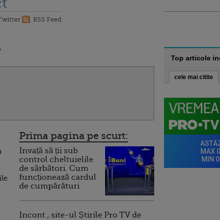
t
Twitter
RSS Feed
6
Top articole i
cele mai citite
Prima pagina pe scurt:
Invață să ții sub
n
control cheltuielile
de sărbători. Cum
funcționează cardul
ile
de cumpărături
Incont , site-ul Știrile Pro TV de