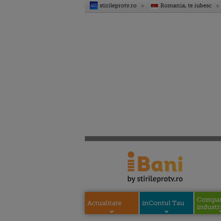
stirileprotv.ro
Romania, te iubesc
Compani
Actualitate
inContul Tau
industri