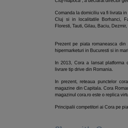
Cluj-Napoca
”, a declarat director g
Comanda la domiciliu va fi livrata in
Cluj si in localitatile Borhanci,
Floresti, Tauti, Gilau, Baciu, Dezmir
Prezent pe piata romaneasca din 
hipermarketuri in Bucuresti si in mar
In 2013, Cora a lansat platforma c
livrare tip drive din Romania.
In prezent, reteaua punctelor cora
magazine din Capitala. Cora Romania 
magazinul cora.ro este o replica virtu
Principalii competitori ai Cora pe 