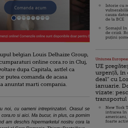
Istorie cu 
vulnerabilă
cauza dator
de la BCE
Șomajul în 
de criză. R
puțini șom
grupul belgian Louis Delhaize Group,
Uniunea Europea
 cumparaturi online cora.ro in Cluj,
UE pregăte
voltare dupa Capitala, astfel ca
urgență, în
 vor putea comanda de acasa
deal” cu Lo
 a anuntat marti compania.
ianuarie. 
vizate: pesc
transportul 
New York T
ru noi, cu oameni intreprinzatori. Orasul se
intrarea în
 cora.ro si aici. Ma bucur, in plus, ca pornim
americani,
foarte acti
nd am deschis hipermarketul nostru cora la