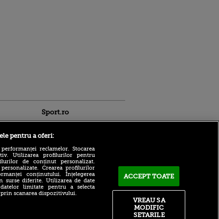
Sport.ro
ele pentru a oferi:
 performanței reclamelor. Stocarea
v. Utilizarea profilurilor pentru
ilurilor de conținut personalizat.
 personalizate. Crearea profilurilor
Ferencvaros - Real Madrid,
rmanței conținutului. Înțelegerea
ACCEPT TOATE
LIVE pe VOYO Sport 1, de la
n surse diferite. Utilizarea de date
20:00: test important pentru
ldau din
 datelor limitate pentru a selecta
echipa lui Jose Mourinho
 și
 prin scanarea dispozitivului.
 logodnica
VREAU SA
Ipswich - Rayo Vallecao,
 sunt
MODIFIC
LIVE pe VOYO Sport 1, de la
ă criminală
SETARILE
17:00: Andrei Rațiu se