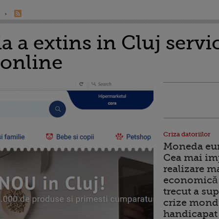
a extins in Cluj servic
online
Criza datoriilor
Moneda euro
Cea mai im
realizare m
economică 
trecut a sup
crize mondi
handicapat 