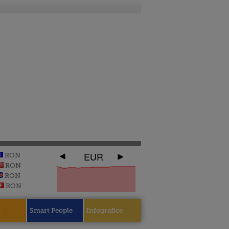
EUR
RON
RON
RON
RON
e
Smart People
Infografice