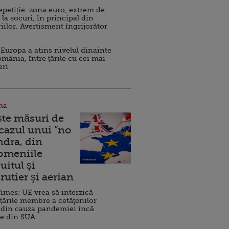
repetiție: zona euro, extrem de
 la șocuri, în principal din
iilor. Avertisment îngrijorător
Europa a atins nivelul dinainte
omânia, între țările cu cei mai
eri
na
ște măsuri de
 cazul unui ”no
ndra, din
Domeniile
uitul şi
rutier şi aerian
imes: UE vrea să interzică
 țările membre a cetăţenilor
 din cauza pandemiei încă
ve din SUA