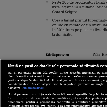
Peste 200 de producatori locali 
livra legume in Kaufland, Auch
Cora si Selgros
Cora a lansat primul hipermark
online cu livrare de tip drive, ia
in 2014 intra pe piata cu livraril
la domiciliu
Stirileprotv.ro
ilike-it.
Nouă ne pasă ca datele tale personale să rămână con
Noi și partenerii noștri
201
stocăm și/sau accesăm informații pe disp
identificatorii cookie unici pentru prelucrarea datelor cu caracter person
gestiona alegerile dvs. făcând clic mai jos sau în orice moment, pe 
confidențialitate. Aceste alegeri vor fi raportate partenerilor noștr
navigarea.
Mai multe detalii
Accident grav pe DN 58, în
Caraș-Severin. O mașină și
Noi si partenerii nostri (retelele de socializare si agentiile de publicita
un TIR au luat foc după
furnizorii nostri de servicii de date analitice) prelucram date pentru a p
impact
functioneze, pentru a personaliza continutul si anunturile publicitare
interesele si/sau profilul dvs., pentru a va oferi functionalitati aferente ret
Todd Blanche noul șef al