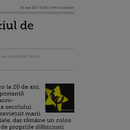
30 mai 2017 13:56 / 446 vizualizari
iul de
Ads by INTERNET PROTV
 la 20 de ani.
portantă
acro-
a secolului
raviețuit marii
ale, dar rămâne un colos
de propriile slăbiciuni