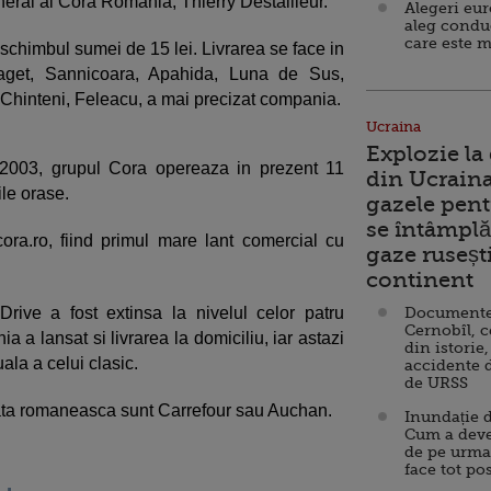
eneral al Cora Romania, Thierry Destailleur.
Alegeri eu
aleg condu
care este m
 schimbul sumei de 15 lei. Livrarea se face in
 Faget, Sannicoara, Apahida, Luna de Sus,
, Chinteni, Feleacu, a mai precizat compania.
Ucraina
Explozie la
2003, grupul Cora opereaza in prezent 11
din Ucraina
ile orase.
gazele pent
se întâmplă 
ora.ro, fiind primul mare lant comercial cu
gaze ruseșt
continent
Drive a fost extinsa la nivelul celor patru
Documente d
Cernobîl, c
a lansat si livrarea la domiciliu, iar astazi
din istorie,
ala a celui clasic.
accidente 
de URSS
piata romaneasca sunt Carrefour sau Auchan.
Inundație d
Cum a deve
de pe urma
face tot po