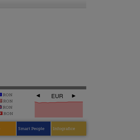
EUR
RON
RON
RON
RON
e
Smart People
Infografice