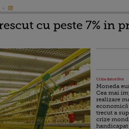
escut cu peste 7% in pr
Criza datoriilor
Moneda euro
Cea mai im
realizare m
economică 
trecut a sup
crize mondi
handicapat 