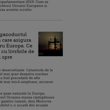
roparlamentare 2019: Cum se
cătorii Uniunii Europene și
iza acestui scrutin
 gazoductul
 care asigura
ru Europa. Ce
cu livrările de
i spre
esecretizate: Catastrofa de la
el mai grav dezastru nuclear
 a fost precedată de alte
de mai mică amploare, ascunse
e gaze naturale în Europa.
nit Ucraina marea câștigătoare
 gazelor rusești, deși Moscova
sibilul s-o scoată din ecuație