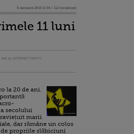
8 ianuarie 2015 11:04 / 112 vizualizari
imele 11 luni
Ads by INTERNET PROTV
 la 20 de ani.
portantă
acro-
a secolului
raviețuit marii
ale, dar rămâne un colos
de propriile slăbiciuni