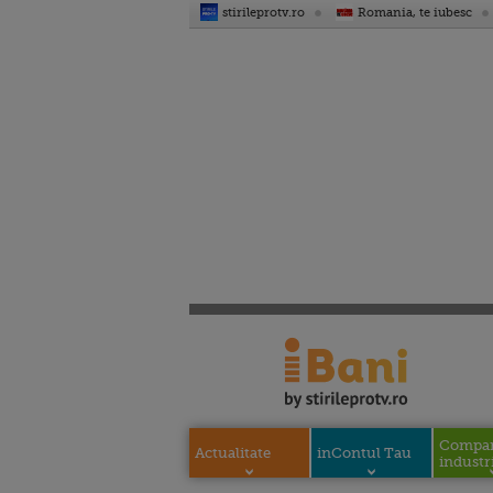
stirileprotv.ro
Romania, te iubesc
Compani
Actualitate
inContul Tau
industri