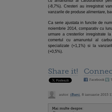
cu amanuntul al carburantilor pen
(-8,7%). Cresteri au inregistrat v
vanzarile de produse alimentare, bau
Ca serie ajustata in functie de numa
noiembrie 2014, comparativ cu luna
urmare a cresterilor inregistrate 
comertul cu amanuntul al carbur
specializate (+1,1%) si la vanzari
(+0,5%).
Share it!
Connec
Facebook
autor:
iBani
, 8 ianuarie 2015 1
Mai multe despre: