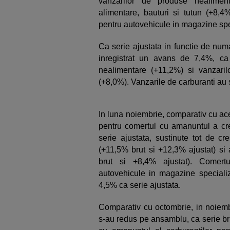
vanzarilor de produse nealimen
alimentare, bauturi si tutun (+8,4
pentru autovehicule in magazine spe
Ca serie ajustata in functie de numa
inregistrat un avans de 7,4%, ca
nealimentare (+11,2%) si vanzaril
(+8,0%). Vanzarile de carburanti au
In luna noiembrie, comparativ cu ace
pentru comertul cu amanuntul a cr
serie ajustata, sustinute tot de c
(+11,5% brut si +12,3% ajustat) si 
brut si +8,4% ajustat). Comert
autovehicule in magazine speciali
4,5% ca serie ajustata.
Comparativ cu octombrie, in noiemb
s-au redus pe ansamblu, ca serie br