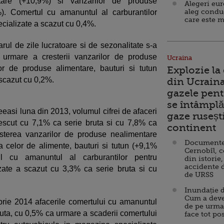
tare (+10,9%) si vanzarilor de produse
Alegeri eu
aleg condu
%). Comertul cu amanuntul al carburantilor
care este m
cializate a scazut cu 0,4%.
rul de zile lucratoare si de sezonalitate s-a
 urmare a cresterii vanzarilor de produse
Ucraina
or de produse alimentare, bauturi si tutun
Explozie la
 scazut cu 0,2%.
din Ucraina
gazele pent
se întâmplă 
easi luna din 2013, volumul cifrei de afaceri
gaze ruseșt
escut cu 7,1% ca serie bruta si cu 7,8% ca
continent
resterea vanzarilor de produse nealimentare
Documente d
a celor de alimente, bauturi si tutun (+9,1%
Cernobîl, c
ul cu amanuntul al carburantilor pentru
din istorie,
accidente 
zate a scazut cu 3,3% ca serie bruta si cu
de URSS
Inundație d
Cum a deve
rie 2014 afacerile comertului cu amanuntul
de pe urma
uta, cu 0,5% ca urmare a scaderii comertului
face tot po