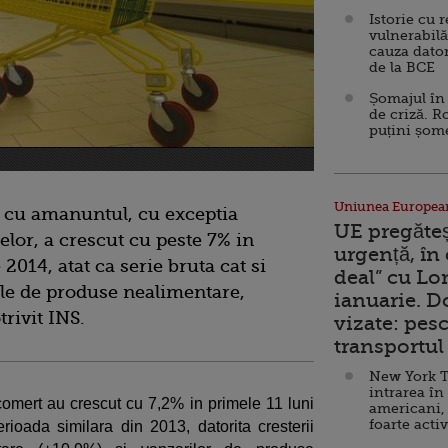
Istorie cu 
vulnerabilă
cauza dator
de la BCE
Șomajul în 
de criză. R
puțini șom
Uniunea Europea
l cu amanuntul, cu exceptia
UE pregăte
elor, a crescut cu peste 7% in
urgență, în
014, atat ca serie bruta cat si
deal” cu Lo
ile de produse nealimentare,
ianuarie. 
trivit INS.
vizate: pesc
transportul 
New York T
intrarea în
n comert au crescut cu 7,2% in primele 11 luni
americani,
foarte acti
rioada similara din 2013, datorita cresterii