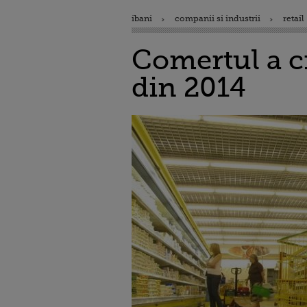
ibani
companii si industrii
retail
Comertul a cr
din 2014