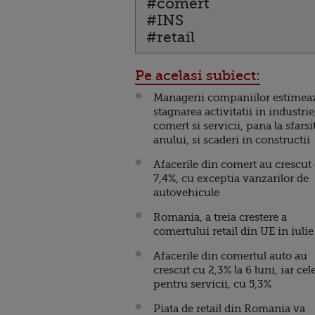
#comert
#INS
#retail
Pe acelasi subiect:
Managerii companiilor estimea
stagnarea activitatii in industrie
comert si servicii, pana la sfarsi
anului, si scaderi in constructii
Afacerile din comert au crescut
7,4%, cu exceptia vanzarilor de
autovehicule
Romania, a treia crestere a
comertului retail din UE in iulie
Afacerile din comertul auto au
crescut cu 2,3% la 6 luni, iar cel
pentru servicii, cu 5,3%
Piata de retail din Romania va