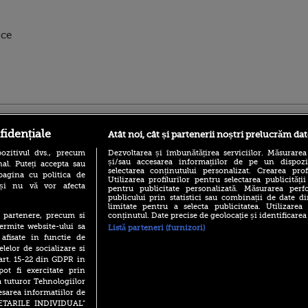
 ce
ro
foodstory.ro
Procinema.ro
fidențiale
Atât noi, cât și partenerii noștri prelucrăm dat
ozitivul dvs., precum
Dezvoltarea și îmbunătățirea serviciilor. Măsurarea
și/sau accesarea informațiilor de pe un dispoziti
al. Puteți accepta sau
selectarea conținutului personalizat. Crearea prof
pagina cu politica de
Utilizarea profilurilor pentru selectarea publicității
i și nu vă vor afecta
pentru publicitate personalizată. Măsurarea perfo
publicului prin statistici sau combinații de date di
limitate pentru a selecta publicitatea. Utilizarea
conținutul. Date precise de geolocație și identificarea
te partenere, precum si
(P) Descoperă Lumea
Emoții intense pe
ermite website-ului sa
Listă parteneri (furnizori)
Evenimentelor din România
Sebastian Stan! Iub
 afisate in functie de
cu Transilvania Events!
Annabelle, l-a făcu
elelor de socializare si
(P) Raku, gaming intens și o
 art. 15-22 din GDPR in
Din 14 septembrie
pauză binemeritată cu...
Popescu revine în 
pot fi exercitate prin
pizza Guseppe
principal la Pro T
a tuturor Tehnologiilor
(P) Poți folosi bonurile de
esarea informatiilor de
La 88 de ani și du
masă pentru a comanda
SETARILE INDIVIDUAL”
carieră fabuloasă î