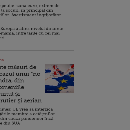
repetiție: zona euro, extrem de
 la șocuri, în principal din
iilor. Avertisment îngrijorător
Europa a atins nivelul dinainte
omânia, între țările cu cei mai
eri
na
ște măsuri de
 cazul unui ”no
ndra, din
Domeniile
uitul şi
rutier şi aerian
imes: UE vrea să interzică
 țările membre a cetăţenilor
 din cauza pandemiei încă
ve din SUA