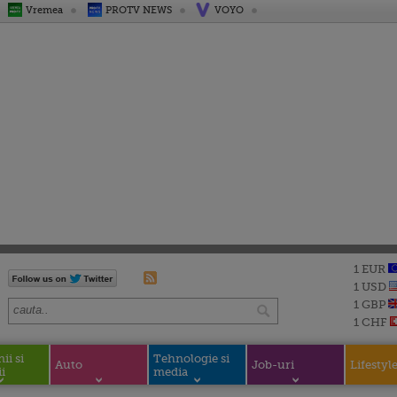
Vremea
PROTV NEWS
VOYO
1 EUR
1 USD
1 GBP
1 CHF
i si
Tehnologie si
Auto
Job-uri
Lifestyl
i
media