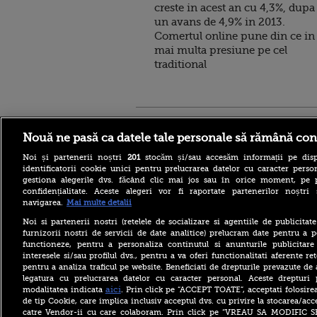
creste in acest an cu 4,3%, dupa
un avans de 4,9% in 2013.
Comertul online pune din ce in
mai multa presiune pe cel
traditional
Stirileprotv.ro
ilike-it.
Nouă ne pasă ca datele tale personale să rămână con
Noi și partenerii noștri
201
stocăm și/sau accesăm informații pe disp
identificatorii cookie unici pentru prelucrarea datelor cu caracter person
gestiona alegerile dvs. făcând clic mai jos sau în orice moment, pe 
confidențialitate. Aceste alegeri vor fi raportate partenerilor noștr
navigarea.
Mai multe detalii
Reacția MAE după ce o
româncă a fost arestată în
Noi si partenerii nostri (retelele de socializare si agentiile de publicita
Germania pentru spionaj în
furnizorii nostri de servicii de date analitice) prelucram date pentru a p
favoarea Rusiei
functioneze, pentru a personaliza continutul si anunturile publicitare
interesele si/sau profilul dvs., pentru a va oferi functionalitati aferente ret
Alerta West Nile: două
pentru a analiza traficul pe website. Beneficiati de drepturile prevazute de
persoane au murit, iar
legatura cu prelucrarea datelor cu caracter personal. Aceste drepturi 
numărul cazurilor a ajuns la
10. Măsurile de protecție
aici
modalitatea indicata
. Prin click pe “ACCEPT TOATE”, acceptati folosire
împotriva țânțarilor
de tip Cookie, care implica inclusiv acceptul dvs. cu privire la stocarea/acc
catre Vendor-ii cu care colaboram. Prin click pe “VREAU SA MODIFIC 
Ce le-a spus Donald Trump