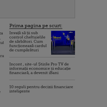
Prima pagina pe scurt:
Invață să ții sub
za
control cheltuielile
,
de sărbători. Cum
tul
funcționează cardul
de cumpărături
 cu
Incont , site-ul Știrile Pro TV de
informații economice și educație
financiară, a devenit iBani
10 reguli pentru decizii financiare
inteligente
e