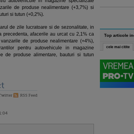
tru autovehicule in magazine specializate
anzarile de produse nealimentare (+3,7%) si
turi si tutun (+0,2%).
rul de zile lucratoare si de sezonalitate, in
 precedenta, afacerile au urcat cu 2,1% ca
Top articole i
la vanzarile de produse nealimentare (+4%),
cele mai citite
antilor pentru autovehicule in magazine
le de produse alimentare, bauturi si tutun
t
Twitter
RSS Feed
1:04