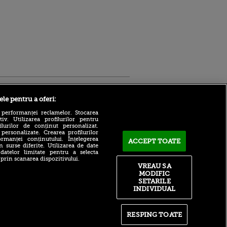
Sport.ro
ele pentru a oferi:
 performanței reclamelor. Stocarea
v. Utilizarea profilurilor pentru
ilurilor de conținut personalizat.
 personalizate. Crearea profilurilor
rmanței conținutului. Înțelegerea
ACCEPT TOATE
n surse diferite. Utilizarea de date
 datelor limitate pentru a selecta
 prin scanarea dispozitivului.
Atmosferă din altă lume la
ntru
VREAU SA
prezentarea lui Mohamed
ita lui,
MODIFIC
Salah la Trabzonspor pe
t tată!
SETARILE
Papara Park
INDIVIDUAL
, Adela
A plecat de la Manchester
rol
City pentru 50.000.000€ și a
V
semnat cu alt club din
RESPING TOATE
Premier League!
pă o
n film, Sir