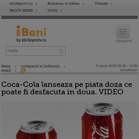
stirileprotv.ro
Romania, te iubesc
Vremea
PROTV NEWS
VOYO
ibani
companii si industrii
3 iunie 2013 09:28 / 6530
vizualizari
retail
Coca-Cola lanseaza pe piata doza ce
poate fi desfacuta in doua. VIDEO