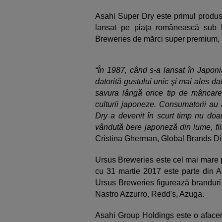
Asahi Super Dry este primul produs 
lansat pe piaţa românească sub l
Breweries de mărci super premium, p
“În 1987, când s-a lansat în Japoni
datorită gustului unic şi mai ales da
savura lângă orice tip de mâncare,
culturii japoneze. Consumatorii au 
Dry a devenit în scurt timp nu doar
vândută bere japoneză din lume, fiin
Cristina Gherman, Global Brands Dir
Ursus Breweries este cel mai mare 
cu 31 martie 2017 este parte din A
Ursus Breweries figurează branduri
Nastro Azzurro, Redd's, Azuga.
Asahi Group Holdings este o afacere