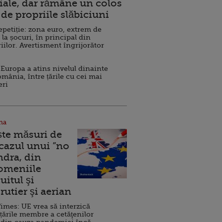
ale, dar rămâne un colos
de propriile slăbiciuni
repetiție: zona euro, extrem de
 la șocuri, în principal din
iilor. Avertisment îngrijorător
Europa a atins nivelul dinainte
omânia, între țările cu cei mai
eri
na
ște măsuri de
 cazul unui ”no
ndra, din
Domeniile
uitul şi
rutier şi aerian
imes: UE vrea să interzică
 țările membre a cetăţenilor