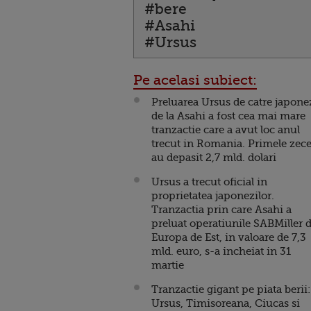
#bere
#Asahi
#Ursus
Pe acelasi subiect:
Preluarea Ursus de catre japone
de la Asahi a fost cea mai mare
tranzactie care a avut loc anul
trecut in Romania. Primele zec
au depasit 2,7 mld. dolari
Ursus a trecut oficial in
proprietatea japonezilor.
Tranzactia prin care Asahi a
preluat operatiunile SABMiller 
Europa de Est, in valoare de 7,3
mld. euro, s-a incheiat in 31
martie
Tranzactie gigant pe piata berii:
Ursus, Timisoreana, Ciucas si