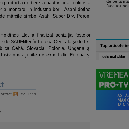
de pe urma
 producţia de bere, a băuturilor alcoolice, a
face tot po
r alimentare. În industria berii, Asahi deţine
clude mărcile simbol Asahi Super Dry, Peroni
ldings Ltd. a finalizat achiziţia fostelor
ute de SABMiller în Europa Centrală şi de Est
Top articole i
blica Cehă, Slovacia, Polonia, Ungaria şi
lusiv operaţiunile de export din Europa şi
cele mai citite
t
Twitter
RSS Feed
3