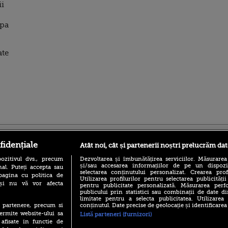
ii
opa
ate
ro
foodstory.ro
Procinema.ro
fidențiale
Atât noi, cât și partenerii noștri prelucrăm dat
ozitivul dvs., precum
Dezvoltarea și îmbunătățirea serviciilor. Măsurarea
și/sau accesarea informațiilor de pe un dispoziti
al. Puteți accepta sau
selectarea conținutului personalizat. Crearea prof
pagina cu politica de
Utilizarea profilurilor pentru selectarea publicității
i și nu vă vor afecta
pentru publicitate personalizată. Măsurarea perfo
publicului prin statistici sau combinații de date di
limitate pentru a selecta publicitatea. Utilizarea
conținutul. Date precise de geolocație și identificarea
te partenere, precum si
(P) Descoperă Lumea
Emoții intense pe
ermite website-ului sa
Listă parteneri (furnizori)
Evenimentelor din România
Sebastian Stan! Iub
 afisate in functie de
cu Transilvania Events!