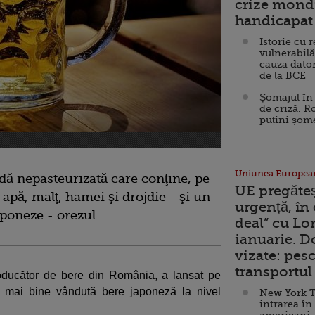
crize mondi
handicapat 
Istorie cu 
vulnerabilă
cauza dator
de la BCE
Șomajul în 
de criză. R
puțini șom
Uniunea Europea
dă nepasteurizată care conţine, pe
UE pregăte
 apă, malţ, hamei şi drojdie - şi un
urgență, în
aponeze - orezul.
deal” cu Lo
ianuarie. 
vizate: pesc
transportul 
oducător de bere din România, a lansat pe
a mai bine vândută bere japoneză la nivel
New York T
intrarea în