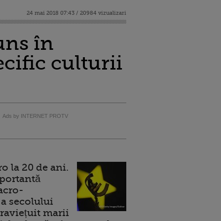
24 mai 2018 07:43 / 20984 vizualizari
uns în
ific culturii
Ads by INTERNET PROTV
 la 20 de ani.
portantă
acro-
a secolului
raviețuit marii