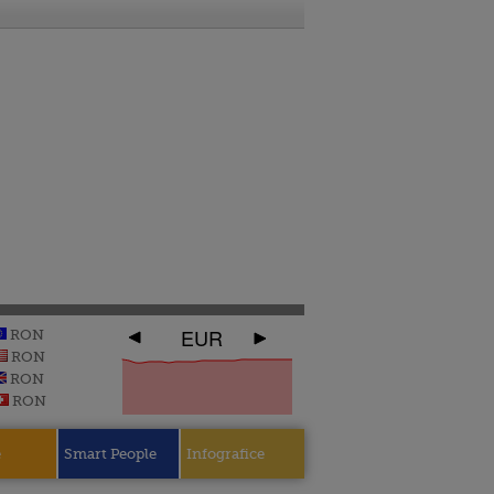
EUR
RON
RON
RON
RON
e
Smart People
Infografice