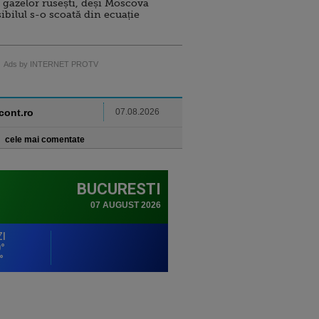
 gazelor rusești, deși Moscova
sibilul s-o scoată din ecuație
Ads by INTERNET PROTV
ncont.ro
07.08.2026
cele mai comentate