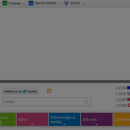
Vremea
PROTV NEWS
VOYO
1 EUR
1 USD
1 GBP
1 CHF
i si
Tehnologie si
Auto
Job-uri
Lifestyl
i
media