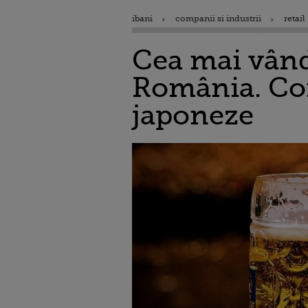
ibani
companii si industrii
retail
Cea mai vând
România. Con
japoneze