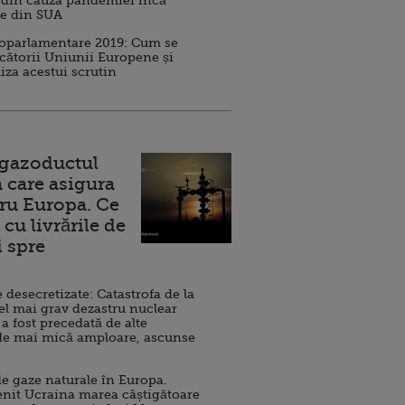
 din cauza pandemiei încă
ve din SUA
roparlamentare 2019: Cum se
cătorii Uniunii Europene și
iza acestui scrutin
 gazoductul
 care asigura
ru Europa. Ce
cu livrările de
i spre
esecretizate: Catastrofa de la
el mai grav dezastru nuclear
 a fost precedată de alte
de mai mică amploare, ascunse
e gaze naturale în Europa.
nit Ucraina marea câștigătoare