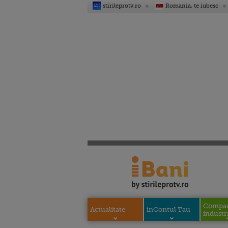
stirileprotv.ro
Romania, te iubesc
Compani
Actualitate
inContul Tau
industri