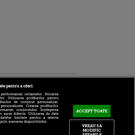
Sport.ro
ele pentru a oferi:
 performanței reclamelor. Stocarea
v. Utilizarea profilurilor pentru
ilurilor de conținut personalizat.
 personalizate. Crearea profilurilor
rmanței conținutului. Înțelegerea
ACCEPT TOATE
n surse diferite. Utilizarea de date
 datelor limitate pentru a selecta
Arsenal, lovitură de peste
 prin scanarea dispozitivului.
500.000.000€
VREAU SA
ntru
MODIFIC
ita lui,
David Popovici promite o
SETARILE