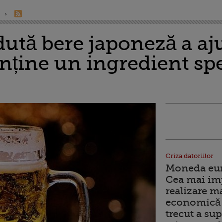
ută bere japoneză a aj
ține un ingredient spec
Criza datoriilor
Moneda euro
Cea mai im
realizare m
economică 
trecut a sup