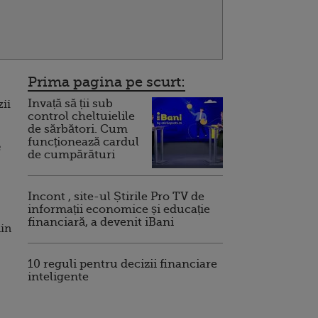
Prima pagina pe scurt:
Invață să ții sub
zii
control cheltuielile
de sărbători. Cum
funcționează cardul
e
de cumpărături
Incont , site-ul Știrile Pro TV de
informații economice și educație
financiară, a devenit iBani
din
10 reguli pentru decizii financiare
inteligente