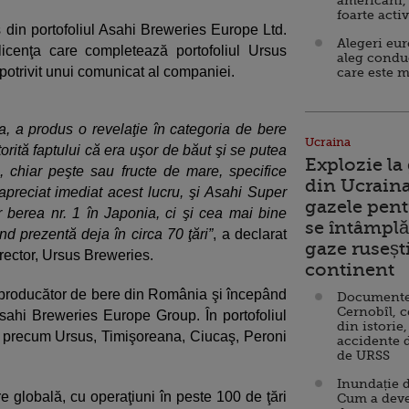
americani,
foarte acti
din portofoliul Asahi Breweries Europe Ltd.
Alegeri eu
icenţa care completează portofoliul Ursus
aleg condu
otrivit unui comunicat al companiei.
care este m
a, a produs o revelaţie în categoria de bere
Ucraina
torită faptului că era uşor de băut şi se putea
Explozie la
 chiar peşte sau fructe de mare, specifice
din Ucraina
apreciat imediat acest lucru, şi Asahi Super
gazele pent
 berea nr. 1 în Japonia, ci şi cea mai bine
se întâmplă 
d prezentă deja în circa 70 ţări”
, a declarat
gaze ruseșt
ector, Ursus Breweries.
continent
producător de bere din România şi începând
Documente d
Cernobîl, c
sahi Breweries Europe Group. În portofoliul
din istorie,
 precum Ursus, Timişoreana, Ciucaş, Peroni
accidente 
de URSS
Inundație d
 globală, cu operaţiuni în peste 100 de ţări
Cum a deve