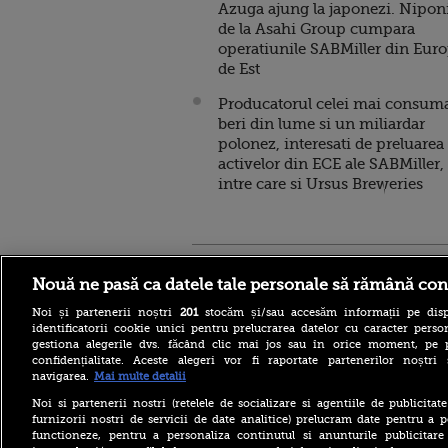
Azuga ajung la japonezi. Nipon
de la Asahi Group cumpara
operatiunile SABMiller din Eur
de Est
Producatorul celei mai consum
beri din lume si un miliardar
polonez, interesati de preluarea
activelor din ECE ale SABMiller,
intre care si Ursus Breweries
Stirileprotv.ro
ilike-it.
Nouă ne pasă ca datele tale personale să rămână con
Noi și partenerii noștri
201
stocăm și/sau accesăm informații pe disp
identificatorii cookie unici pentru prelucrarea datelor cu caracter person
gestiona alegerile dvs. făcând clic mai jos sau în orice moment, pe 
confidențialitate. Aceste alegeri vor fi raportate partenerilor noștr
navigarea.
Mai multe detalii
(P) Terapia hormonală în
menopauză poate corecta
Noi si partenerii nostri (retelele de socializare si agentiile de publicita
sindromul cardio-
furnizorii nostri de servicii de date analitice) prelucram date pentru a p
metabolic
functioneze, pentru a personaliza continutul si anunturile publicitare